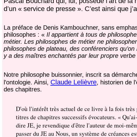
Pascal Bouchard qui, lui, possède l’art de la
d’un « service de presse ». C’est ainsi que j’
La préface de Denis Kambouchner, sans emphase
philosophes : «
Il appartient à tous de philosop
métier. Les philosophes de métier ne philosophent 
philosophes de plateau, des conférenciers qu’on 
y a des maîtres enchantés par leur propre verbe 
Notre philosophe buissonnier, inscrit sa démarche p
Claude Lelièvre
l’ontologie. Ainsi,
,
historien de l
des chapitres.
D'où l'intérêt très actuel de ce livre à la fois tr
titres de chapitres successifs évocateurs. « Qu'ai
dire JE, je revendique d'être l'auteur de moi-mê
passer du JE au Nous, un système de créances est