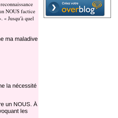
e reconnaissance
d'un NOUS factice
». « Jusqu'à quel
ne ma maladive
e la nécessité
uire un NOUS. À
voquant les