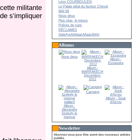
Léon COURBOULEIX
cette militante
Le Palais idéal du facteur Cheval
MAI 68
de s’impliquer
Nous deux
Plus réac, je meurs
Prières de rues
RÉCLAMES
SatisfyeAAAaarAAaarAhhh
Albums
Nous deux
Album -
Essaouira
Album -
MARRAKECH-
Decembre-
2012
Camping
Album - Souk
d'Azrou
Album -
Alexandre
Szekely le
magyar
paillard
Newsletter
Abonnez-vous pour être averti des nouveaux articles
publiés.