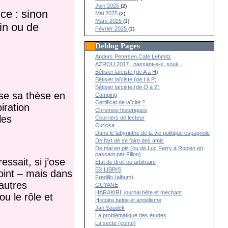
Juin 2025
(2)
ce : sinon
Mai 2025
(2)
Mars 2025
(1)
in ou de
Février 2025
(1)
Deblog Pages
Anders Petersen Café Lehmitz
AZROU 2017 : passant-e-s, souk...
Bêtisier laïciste (de A à H)
Bêtisier laïciste (de I à P)
Bêtisier laïciste (de Q à Z)
ise sa thèse en
Camping
Certificat de laïcité ?
iration
Chromos-historiques
les
Courriers de lecteur
Curiosa
Dans le labyrinthe de la vie politique espagnole
De l’art de se faire des amis
De mal en pis (ou de Luc Ferry à Robien en
passant par Fillon)
sait, si j’ose
Etat de droit ou arbitraire
EX LIBRIS
oint – mais dans
Fredillo (album)
’autres
GUYANE
HARAKIRI, journal bête et méchant
ou le rôle et
Histoire belge et angélisme
Jan Saudek
La problématique des études
La secte (conte)