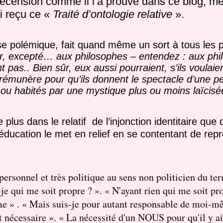
 recension comme il l’a prouvé dans ce blog, me 
ai reçu ce «
Traité d’ontologie relative
».
 polémique, fait quand même un sort à tous les 
her, excepté… aux philosophes – entendez : aux ph
pas.. Bien sûr, eux aussi pourraient, s’ils voulaien
rémunère pour qu’ils donnent le spectacle d’une pe
ou habités par une mystique plus ou moins laïcisé
lus dans le relatif de l’injonction identitaire que 
’éducation le met en relief en se contentant de repr
ès personnel et très politique au sens non politicien du t
-je qui me soit propre ? ». « N'ayant rien qui me soit pr
me » . « Mais suis-je pour autant responsable de moi-m
 nécessaire ». « La nécessité d'un NOUS pour qu'il y a