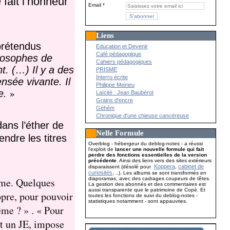
fait l’honneur
Email
Liens
prétendus
Education et Devenir
Café pédagogique
ilosophes de
Cahiers pédagogiques
t. (…) Il y a des
PRISME
Interro écrite
nsée vivante. Il
Philippe Meirieu
e.
»
Laïcité : Jean Baubérot
Grains d'encre
Géhèm
Chronique d'une chieuse cancéreuse
dans l’éther de
Nelle Formule
endre les titres
Overblog - hébergeur du deblog-notes - a réussi
l'exploit de
lancer une nouvelle formule qui fait
perdre des fonctions essentielles de la version
précédente
. Ainsi des liens vers des sites extérieurs
Koppera
cabinet de
disparaissent (désolé pour
,
curiosités
, ..). Les albums se sont transformés en
diaporamas, avec des cadrages coupeurs de têtes.
erme. Quelques
La gestion des abonnés et des commentaires est
aussi transparente que le patrimoine de Copé. Et
opre, pour pouvoir
toutes les fonctions de suivi du deblog-notes -
statistiques notamment - sont appauvries.
ême ? » . « Pour
it un JE, impose