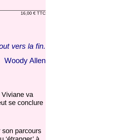
16,00 € TTC
out vers la fin.
Woody Allen
 Viviane va
eut se conclure
r son parcours
u ‘étranger’ à