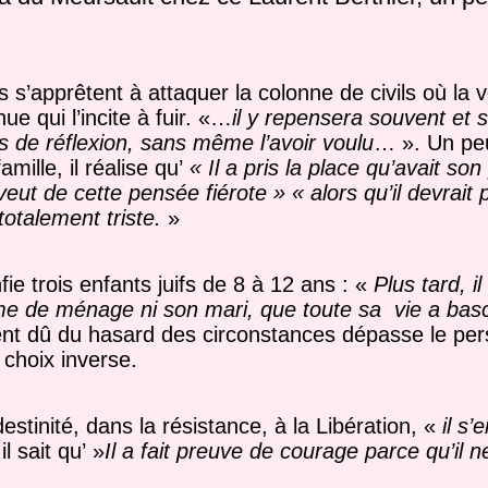
s’apprêtent à attaquer la colonne de civils où la v
e qui l’incite à fuir. «…
il y repensera souvent et
us de réflexion, sans même l’avoir voulu
… ». Un peu
ille, il réalise qu’
«
Il a pris la place qu’avait son
veut de cette pensée fiérote » « alors qu’il devrait 
 totalement triste.
»
e trois enfants juifs de 8 à 12 ans : «
Plus tard, il
me de ménage ni son mari, que toute sa vie a basc
nt dû du hasard des circonstances dépasse le per
 choix inverse.
estinité, dans la résistance, à la Libération, «
il s
l sait qu’ »
Il a fait preuve de courage parce qu’il n