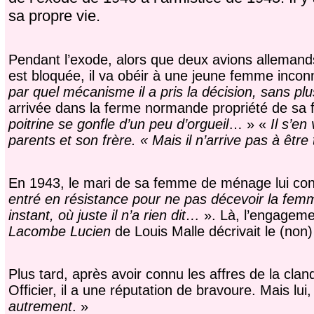
sa propre vie.
Pendant l’exode, alors que deux avions allemands 
est bloquée, il va obéir à une jeune femme inconnu
par quel mécanisme il a pris la décision, sans pl
arrivée dans la ferme normande propriété de sa fam
poitrine se gonfle d’un peu d’orgueil
… » «
Il s’en 
parents et son frère. « Mais il n’arrive pas à être
En 1943, le mari de sa femme de ménage lui confi
entré en résistance pour ne pas décevoir la fem
instant, où juste il n’a rien dit…
». Là, l’engageme
Lacombe Lucien
de Louis Malle décrivait le (non)
Plus tard, après avoir connu les affres de la cland
Officier, il a une réputation de bravoure. Mais lui, i
autrement
. »