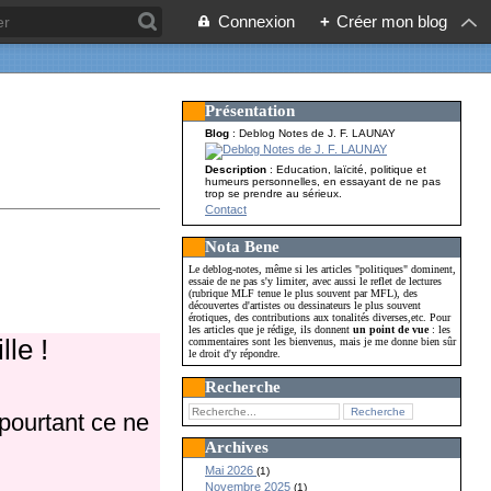
Connexion
+
Créer mon blog
Présentation
Blog
: Deblog Notes de J. F. LAUNAY
Description
: Education, laïcité, politique et
humeurs personnelles, en essayant de ne pas
trop se prendre au sérieux.
Contact
Nota Bene
Le deblog-notes, même si les articles "politiques" dominent,
essaie de ne pas s'y limiter, avec aussi le reflet de lectures
(rubrique MLF tenue le plus souvent par MFL), des
découvertes d'artistes ou dessinateurs le plus souvent
érotiques, des contributions aux tonalités diverses,etc. Pour
les articles que je rédige, ils donnent
un point de vue
: les
lle !
commentaires sont les bienvenus, mais je me donne bien sûr
le droit d'y répondre.
Recherche
 pourtant ce ne
Archives
Mai 2026
(1)
Novembre 2025
(1)