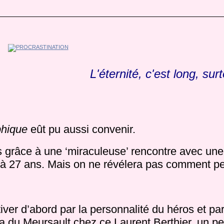
L'éternité, c'est long, surt
phique
eût pu aussi convenir.
os grâce à une ‘miraculeuse’ rencontre avec une
le à 27 ans. Mais on ne révélera pas comment p
tiver d’abord par la personnalité du héros et pa
 a du Meursault chez ce Laurent Berthier, un pe