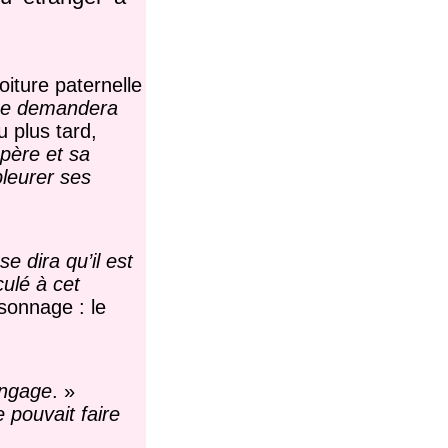
oiture paternelle
 se demandera
 plus tard,
 père et sa
pleurer ses
 se dira qu’il est
ulé à cet
sonnage : le
’engage
. »
e pouvait faire