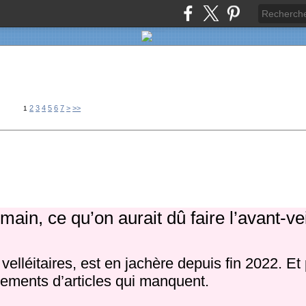
2
3
4
5
6
7
>
>>
1
ain, ce qu’on aurait dû faire l’avant-vei
elléitaires, est en jachère depuis fin 2022. Et
ments d’articles qui manquent.