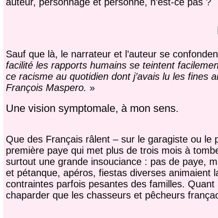
auteur, personnage et personne, n’est-ce pas ?
Sauf que là, le narrateur et l’auteur se confondent
facilité les rapports humains se teintent facilem
ce racisme au quotidien dont j’avais lu les fines an
François Maspero.
»
Une vision symptomale, à mon sens.
Que des Français râlent – sur le garagiste ou le pl
première paye qui met plus de trois mois à tomber
surtout une grande insouciance : pas de paye, m
et pétanque, apéros, fiestas diverses animaient la
contraintes parfois pesantes des familles. Quant
chaparder que les chasseurs et pêcheurs françao