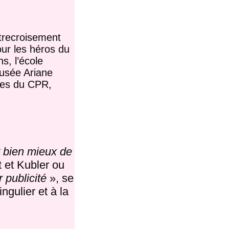
ntrecroisement
ur les héros du
s, l’école
fusée Ariane
ques du CPR,
t bien mieux de
t et Kubler ou
 publicité
», se
ngulier et à la