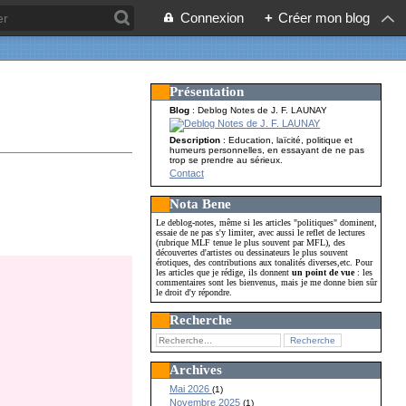
Connexion
+
Créer mon blog
Présentation
Blog
: Deblog Notes de J. F. LAUNAY
Description
: Education, laïcité, politique et
humeurs personnelles, en essayant de ne pas
trop se prendre au sérieux.
Contact
Nota Bene
Le deblog-notes, même si les articles "politiques" dominent,
essaie de ne pas s'y limiter, avec aussi le reflet de lectures
(rubrique MLF tenue le plus souvent par MFL), des
découvertes d'artistes ou dessinateurs le plus souvent
érotiques, des contributions aux tonalités diverses,etc. Pour
les articles que je rédige, ils donnent
un point de vue
: les
commentaires sont les bienvenus, mais je me donne bien sûr
le droit d'y répondre.
Recherche
Archives
Mai 2026
(1)
Novembre 2025
(1)