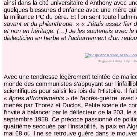
ainsi dans la cité universitaire d’Anthony avec u
quelques blessures d’enfance avec une mère qui 
la militance PC du père. Et l’on sent toute l’adm
savant et du philanthrope.
» «
J’étais assez fier
et non en héritage. (…) Je les soutenais avec le ta
dialecticien en herbe et l’acharnement d’un redou
De gauche à droite, assis : J
Avec une tendresse légèrement teintée de malice,
monde des communistes s’appuyant sur l’infaillibl
scientifiques pour saisir les lois de l’Histoire. Il f
«
âpres affrontements
» de l’après-guerre, avec 
menés par Thorez et Duclos. Petite scène de com
l’invite à balancer par le déflecteur de la 203, 
septembre 1958. Ce précoce passionné de politi
quatrième secouée par l’instabilité, la paix en Alg
mai 68 où il ne se retrouve guère dans le mouveme