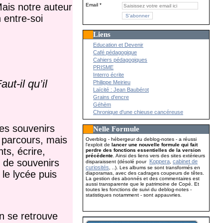
Mais notre auteur
Email
n entre-soi
Liens
Education et Devenir
Café pédagogique
Cahiers pédagogiques
PRISME
Interro écrite
aut-il qu’il
Philippe Meirieu
Laïcité : Jean Baubérot
Grains d'encre
Géhèm
Chronique d'une chieuse cancéreuse
es souvenirs
Nelle Formule
e parcours, mais
Overblog - hébergeur du deblog-notes - a réussi
l'exploit de
lancer une nouvelle formule qui fait
ts, écrire,
perdre des fonctions essentielles de la version
précédente
. Ainsi des liens vers des sites extérieurs
s de souvenirs
Koppera
cabinet de
disparaissent (désolé pour
,
curiosités
, ..). Les albums se sont transformés en
 le lycée puis
diaporamas, avec des cadrages coupeurs de têtes.
La gestion des abonnés et des commentaires est
aussi transparente que le patrimoine de Copé. Et
toutes les fonctions de suivi du deblog-notes -
statistiques notamment - sont appauvries.
n se retrouve