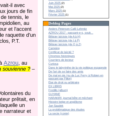
Juin 2025
(2)
ait-il avec
Mai 2025
(2)
ux jours de fin
Mars 2025
(1)
Février 2025
(1)
de tennis, le
ompidolien, au
Deblog Pages
ur et l’accent
Anders Petersen Café Lehmitz
AZROU 2017 : passant-e-s, souk...
e raquette d’un
Bêtisier laïciste (de A à H)
los, P.T.
Bêtisier laïciste (de I à P)
Bêtisier laïciste (de Q à Z)
Camping
Certificat de laïcité ?
Chromos-historiques
Courriers de lecteur
Azrou
 à
, au
Curiosa
Dans le labyrinthe de la vie politique espagnole
en souvienne ?
–
De l’art de se faire des amis
De mal en pis (ou de Luc Ferry à Robien en
passant par Fillon)
Etat de droit ou arbitraire
EX LIBRIS
Fredillo (album)
Volontaires du
GUYANE
ateur prêtait, en
HARAKIRI, journal bête et méchant
Histoire belge et angélisme
laquelle un
Jan Saudek
La problématique des études
re narrateur et
La secte (conte)