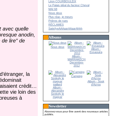
Léon COURBOULEIX
Le Palais idéal du facteur Cheval
MAI 68
Nous deux
Plus réac, je meurs
Prières de rues
RÉCLAMES
 avec quelle
SatisfyeAAAaarAAaarAhhh
 presque anodin,
Albums
 de lire” de
Nous deux
Album -
Essaouira
Album -
MARRAKECH-
Decembre-
2012
d’étranger, la
Camping
rédominait
Album - Souk
d'Azrou
aisaient crédit…
Album -
tte vie loin des
Alexandre
Szekely le
mbreuses à
magyar
paillard
Newsletter
Abonnez-vous pour être averti des nouveaux articles
publiés.