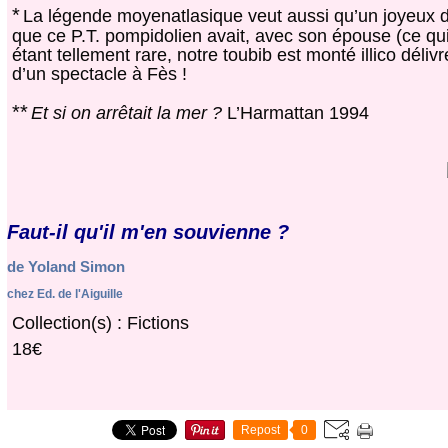
*
La légende moyenatlasique veut aussi qu’un joyeux dril
que ce P.T. pompidolien avait, avec son épouse (ce qui
étant tellement rare, notre toubib est monté illico déliv
d’un spectacle à Fès !
**
Et si on arrêtait la mer ?
L’Harmattan 1994
Faut-il qu'il m'en souvienne ?
de
Yoland Simon
chez
Ed. de l'Aiguille
Collection(s) : Fictions
18€
Repost
0