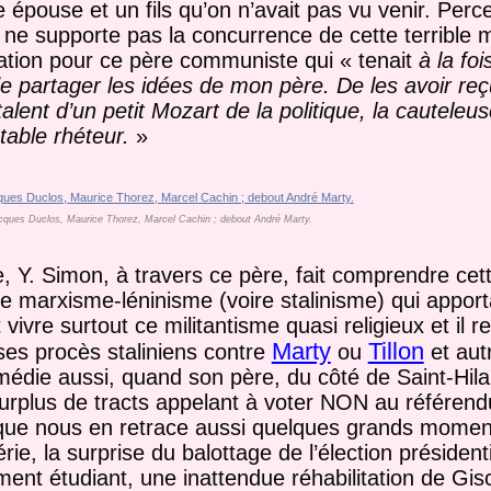
ne épouse et un fils qu’on n’avait pas vu venir. P
ne supporte pas la concurrence de cette terrible m
iration pour ce père communiste qui « tenait
à la foi
 de partager les idées de mon père. De les avoir re
lent d’un petit Mozart de la politique, la cauteleuse
table rhéteur.
»
acques Duclos, Maurice Thorez, Marcel Cachin ; debout André Marty.
 Y. Simon, à travers ce père, fait comprendre cett
e marxisme-léninisme (voire stalinisme) qui apporta
ait vivre surtout ce militantisme quasi religieux et il r
Marty
Tillon
ses procès staliniens contre
ou
et autr
édie aussi, quand son père, du côté de Saint-Hila
le surplus de tracts appelant à voter NON au référe
que nous en retrace aussi quelques grands momen
érie, la surprise du balottage de l’élection présiden
nt étudiant, une inattendue réhabilitation de Gisc