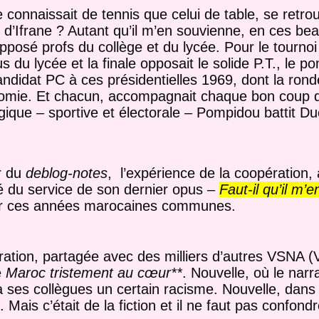
connaissait de tennis que celui de table, se retrouv
 d’Ifrane ? Autant qu’il m’en souvienne, en ces bea
pposé profs du collège et du lycée. Pour le tournoi 
s du lycée et la finale opposait le solide P.T., le p
andidat PC à ces présidentielles 1969, dont la ronde
homie. Et chacun, accompagnait chaque bon coup d
gique – sportive et électorale – Pompidou battit Duc
ur du
deblog-notes
, l’expérience de la coopération,
ié du service de son dernier opus –
Faut-il qu’il m’
sur ces années marocaines communes.
ration, partagée avec des milliers d’autres VSNA (
e
Maroc tristement au cœur**
. Nouvelle, où le narr
à ses collègues un certain racisme. Nouvelle, dans 
 Mais c’était de la fiction et il ne faut pas confond