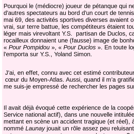
Pourquoi le (médiocre) joueur de pétanque qui ne 
d’autres spectateurs au bord d’un court de tennis
mai 69, des activités sportives diverses avaient o
vrai, sur terre battue, les compétiteurs étaient tou
léger mais virevoltant Y.S. partisan de Duclos, c
rocailleux donnaient une (fausse) image de bon
«
Pour Pompidou
», «
Pour Duclos
». En toute lo
l’emporta sur Y.S., Yoland Simon.
J’ai, en effet, connu avec cet estimé contribute
cœur du Moyen-Atlas. Aussi, quand il m’a gratif
me suis-je empressé de rechercher les pages 
Il avait déjà évoqué cette expérience de la coopé
Service national actif), dans une nouvelle intitulé
mettant en scène un accident tragique (et réel), 
nommé
Launay
jouait un rôle assez peu reluisant.