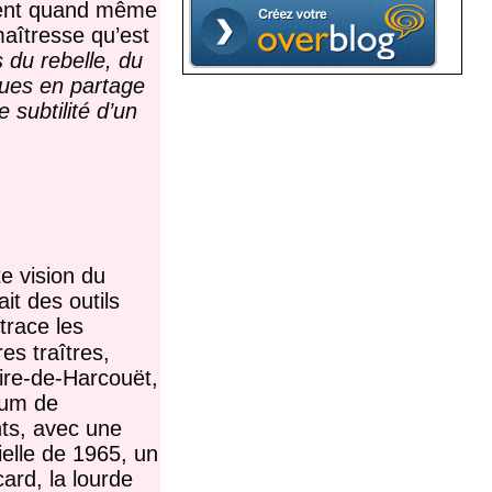
ercent quand même
aîtresse qu’est
s du rebelle, du
çues en partage
 subtilité d’un
e vision du
it des outils
etrace les
es traîtres,
ire-de-Harcouët,
ndum de
ts, avec une
tielle de 1965, un
ard, la lourde