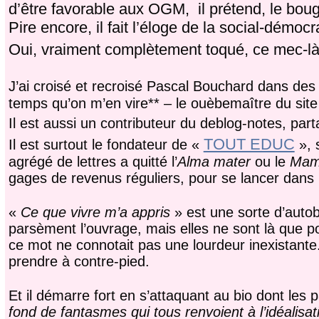
d’être favorable aux OGM, il prétend, le boug
Pire encore, il fait l’éloge de la social-démocra
Oui, vraiment complètement toqué, ce mec-là
J’ai croisé et recroisé Pascal Bouchard dans des 
temps qu’on m’en vire** – le ouèbemaître du sit
Il est aussi un contributeur du deblog-notes, par
TOUT EDUC
Il est surtout le fondateur de «
», s
agrégé de lettres a quitté l’
Alma mater
ou le
Mam
gages de revenus réguliers, pour se lancer dans
«
Ce que vivre m’a appris
» est une sorte d’autob
parsèment l’ouvrage, mais elles ne sont là que pou
ce mot ne connotait pas une lourdeur inexistante.
prendre à contre-pied.
Et il démarre fort en s’attaquant au bio dont les p
fond de fantasmes qui tous renvoient à l’idéalisa