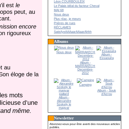
Léon COURBOULEIX
’il est
le
Le Palais idéal du facteur Cheval
MAI 68
opos peut, au
Nous deux
cant.
Plus réac, je meurs
Prières de rues
smission encore
RÉCLAMES
SatisfyeAAAaarAAaarAhhh
on rigoureux
Albums
Nous deux
Album -
Essaouira
Album -
MARRAKECH-
t au
Decembre-
2012
 Son éloge de la
Camping
Album - Souk
des mots
d'Azrou
Album -
Alexandre
licieuse d’une
Szekely le
magyar
uand même.
paillard
Newsletter
Abonnez-vous pour être averti des nouveaux articles
publiés.