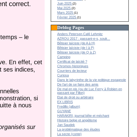
nt correct.
Juin 2025
(2)
Mai 2025
(2)
Mars 2025
(1)
Février 2025
(1)
Deblog Pages
Anders Petersen Café Lehmitz
n temps – le
AZROU 2017 : passant-e-s, souk...
Bêtisier laïciste (de A à H)
Bêtisier laïciste (de I à P)
Bêtisier laïciste (de Q à Z)
Camping
ve. En effet, cet
Certificat de laïcité ?
Chromos-historiques
 ses indices,
Courriers de lecteur
Curiosa
Dans le labyrinthe de la vie politique espagnole
De l’art de se faire des amis
De mal en pis (ou de Luc Ferry à Robien en
nnelles
passant par Fillon)
monstration, si
Etat de droit ou arbitraire
EX LIBRIS
uitte à nous
Fredillo (album)
GUYANE
HARAKIRI, journal bête et méchant
Histoire belge et angélisme
Jan Saudek
organisés sur
La problématique des études
La secte (conte)