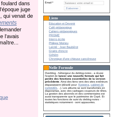
u foulard dans
Email
 l'époque juge
, qui venait de
Liens
sements
Education et Devenir
Café pédagogique
à demander
Cahiers pédagogiques
e l'avais
PRISME
Interro écrite
aître...
Philippe Meirieu
Laïcité : Jean Baubérot
Grains d'encre
Géhèm
Chronique d'une chieuse cancéreuse
Nelle Formule
Overblog - hébergeur du deblog-notes - a réussi
l'exploit de
lancer une nouvelle formule qui fait
perdre des fonctions essentielles de la version
précédente
. Ainsi des liens vers des sites extérieurs
Koppera
cabinet de
disparaissent (désolé pour
,
curiosités
, ..). Les albums se sont transformés en
diaporamas, avec des cadrages coupeurs de têtes.
La gestion des abonnés et des commentaires est
que
aussi transparente que le patrimoine de Copé. Et
toutes les fonctions de suivi du deblog-notes -
statistiques notamment - sont appauvries.