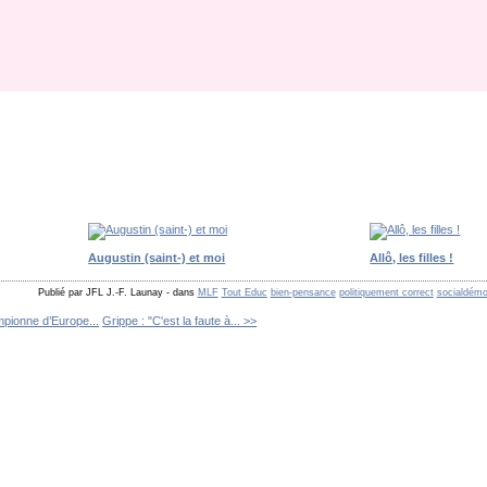
Augustin (saint-) et moi
Allô, les filles !
Publié par JFL J.-F. Launay
-
dans
MLF
Tout Educ
bien-pensance
politiquement correct
socialdémo
pionne d’Europe...
Grippe : "C'est la faute à... >>