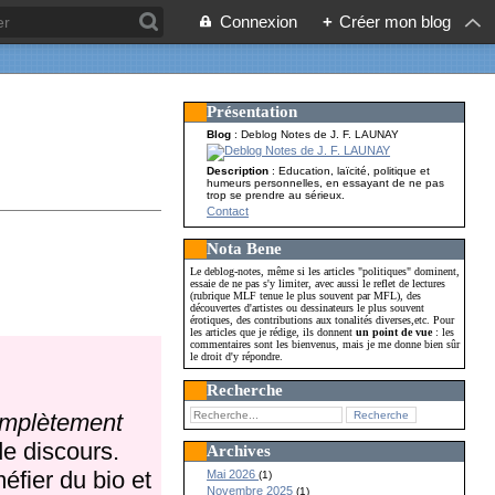
Connexion
+
Créer mon blog
Présentation
Blog
: Deblog Notes de J. F. LAUNAY
Description
: Education, laïcité, politique et
humeurs personnelles, en essayant de ne pas
trop se prendre au sérieux.
Contact
Nota Bene
Le deblog-notes, même si les articles "politiques" dominent,
essaie de ne pas s'y limiter, avec aussi le reflet de lectures
(rubrique MLF tenue le plus souvent par MFL), des
découvertes d'artistes ou dessinateurs le plus souvent
érotiques, des contributions aux tonalités diverses,etc. Pour
les articles que je rédige, ils donnent
un point de vue
: les
commentaires sont les bienvenus, mais je me donne bien sûr
le droit d'y répondre.
Recherche
complètement
de discours.
Archives
éfier du bio et
Mai 2026
(1)
Novembre 2025
(1)