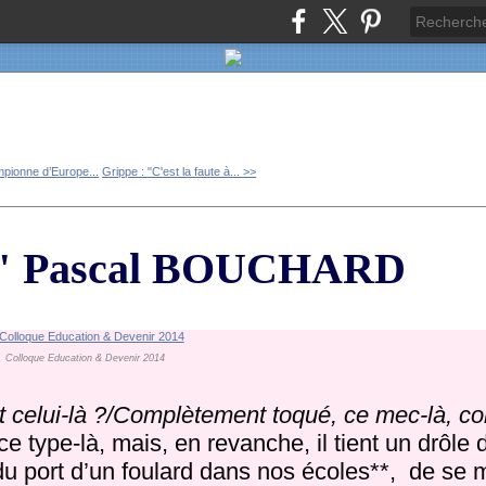
pionne d’Europe...
Grippe : "C'est la faute à... >>
is" Pascal BOUCHARD
Colloque Education & Devenir 2014
 c'est celui-là ?/Complètement toqué, ce mec-là, 
ce type-là, mais, en revanche, il tient un drôle 
du port d’un foulard dans nos écoles**, de se m