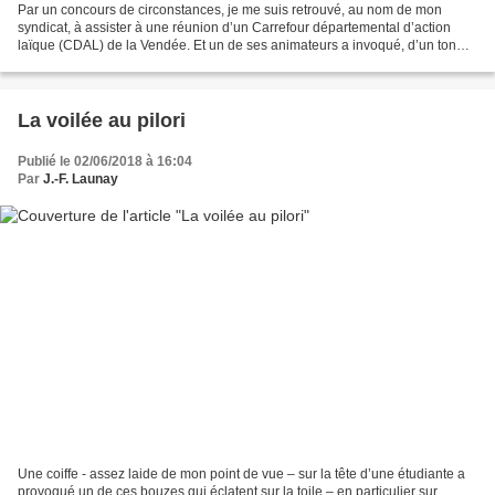
Par un concours de circonstances, je me suis retrouvé, au nom de mon
syndicat, à assister à une réunion d’un Carrefour départemental d’action
laïque (CDAL) de la Vendée. Et un de ses animateurs a invoqué, d’un ton
inspiré, le serment de Vincennes de 1960...
La voilée au pilori
Publié le 02/06/2018 à 16:04
Par
J.-F. Launay
Une coiffe - assez laide de mon point de vue – sur la tête d’une étudiante a
provoqué un de ces bouzes qui éclatent sur la toile – en particulier sur