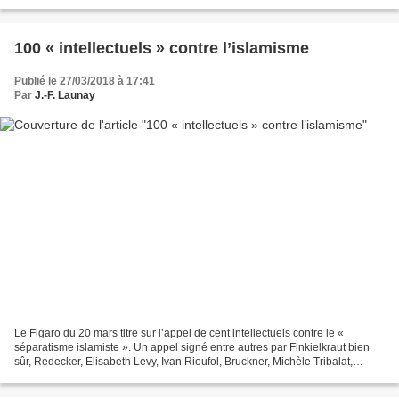
» de peurs qui s'abat...
100 « intellectuels » contre l’islamisme
Publié le 27/03/2018 à 17:41
Par
J.-F. Launay
Le Figaro du 20 mars titre sur l’appel de cent intellectuels contre le «
séparatisme islamiste ». Un appel signé entre autres par Finkielkraut bien
sûr, Redecker, Elisabeth Levy, Ivan Rioufol, Bruckner, Michèle Tribalat,
Françoise Laborde mais aussi Kouchner...