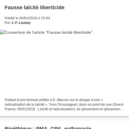
Fausse laïcité liberticide
Publié le 06/01/2018 à 15:04
Par
J.-F. Launay
Partant d’une formule prêtée à E. Macron sur le danger d’une «
radicalisation de la laïcité », Yvon Droumaguet, dans un point de vue (Ouest-
France, 06/01/2018 : Laïcité et radicalisation), de glissement en glissement,
en vient à opposer une laïcité "ouverte"...
Bioéthique : PMA, GPA, euthanasie...