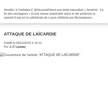
Vendée: à l’initiative d’ @OeuvredOrient une belle exposition « Arménie - La
foi des montagnes » et une messe solennelle selon le rite arménien le
samedi 8 mai en la cathédrale de Luçon célébrée par Monseigneur
Kélékian. Moments intenses de partage en...
ATTAQUE DE LAÏCARDIE
Publié le 08/12/2020 à 10:12
Par
J.-F. Launay