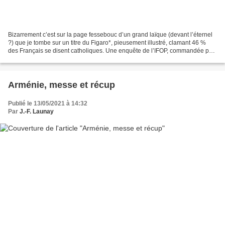
Bizarrement c’est sur la page fessebouc d’un grand laïque (devant l’éternel
?) que je tombe sur un titre du Figaro*, pieusement illustré, clamant 46 %
des Français se disent catholiques. Une enquête de l’IFOP, commandée par
une officine toute récente,...
Arménie, messe et récup
Publié le 13/05/2021 à 14:32
Par
J.-F. Launay