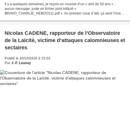
Il y a quelques semaines, je reçois un courriel d’un « ami de 50 ans » :
aucun message, juste un fichier joint intitulé «
BRAVO_CHARLIE_HEBDO111.pdf ». Au premier coup d’œil, ça sent l’hoax à
plein nez : une présentation du texte typique de ce genre de...
Nicolas CADENE, rapporteur de l’Observatoire
de la Laïcité, victime d’attaques calomnieuses et
sectaires
Publié le 20/10/2020 à 15:55
Par
J.-F. Launay