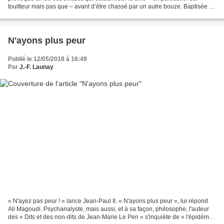
touitteur mais pas que – avant d’être chassé par un autre bouze. Baptisée «
voile » - en fait une sorte...
N'ayons plus peur
Publié le 12/05/2018 à 16:49
Par
J.-F. Launay
« N'ayez pas peur ! » lance Jean-Paul II. « N'ayons plus peur », lui répond
Ali Magoudi. Psychanalyste, mais aussi, et à sa façon, philosophe, l'auteur
des « Dits et des non-dits de Jean-Marie Le Pen » s'inquiète de « l'épidémie