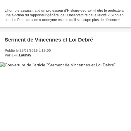
L’horrible assassinat d’un professeur d’Histoire-géo va-t-il être le prétexte à
une éviction du rapporteur général de l’Observatoire de la laïcité ? Si on en
croit Le Point un « on » anonyme estime qu’il s’occupe plus de dénoncer les
stigmatisations des...
Serment de Vincennes et Loi Debré
Publié le 25/03/2019 à 19:00
Par
J.-F. Launay