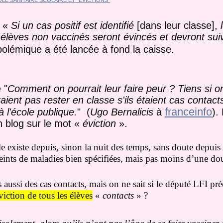
 «
Si un cas positif est identifié
[dans leur classe],
élèves non vaccinés seront évincés et devront sui
polémique a été lancée à fond la caisse.
e
"
Comment on pourrait leur faire peur ? Tiens si on
ent pas rester en classe s'ils étaient cas contact
franceinfo
 l'école publique.
" (
Ugo Bernalicis
à
).
n blog sur le mot «
éviction
».
le existe depuis, sinon la nuit des temps, sans doute depuis 
tteints de maladies bien spécifiées, mais pas moins d’une d
 aussi des cas contacts, mais on ne sait si le député LFI pr
viction de tous les élèves
«
contacts
» ?