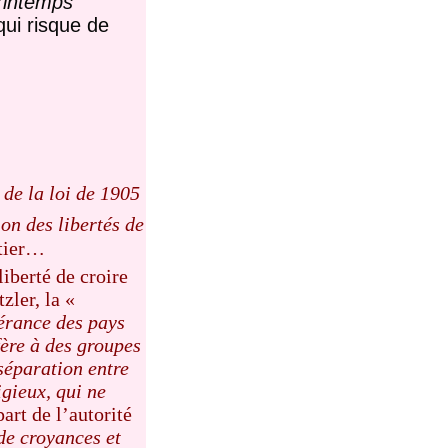
rintemps
qui risque de
 de la loi de 1905
on des libertés de
rtier…
iberté de croire
zler, la «
lérance des pays
fère à des groupes
séparation entre
igieux, qui ne
art de l’autorité
de croyances et