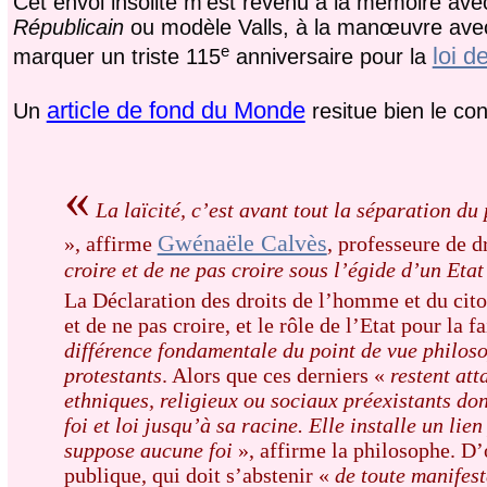
Cet envoi insolite m’est revenu à la mémoire avec
Républicain
ou modèle Valls, à la manœuvre avec la
e
loi d
marquer un triste 115
anniversaire pour la
article de fond du Monde
Un
resitue bien le con
«
La laïcité, c’est avant tout la séparation du
Gwénaële Calvès
», affirme
, professeure de 
croire et de ne pas croire sous l’égide d’un Eta
La Déclaration des droits de l’homme et du citoy
et de ne pas croire, et le rôle de l’Etat pour la 
différence fondamentale du point de vue philosop
protestants
. Alors que ces derniers «
restent att
ethniques, religieux ou sociaux préexistants do
foi et loi jusqu’à sa racine. Elle installe un lie
suppose aucune foi
», affirme la philosophe. D’où
publique, qui doit s’abstenir «
de toute manifest