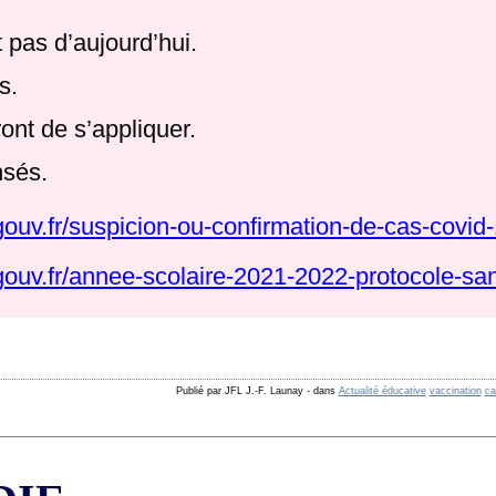
 pas d’aujourd’hui.
s.
ont de s’appliquer.
nsés.
ouv.fr/suspicion-ou-confirmation-de-cas-covid-
ouv.fr/annee-scolaire-2021-2022-protocole-sani
Publié par JFL J.-F. Launay
-
dans
Actualité éducative
vaccination
ca