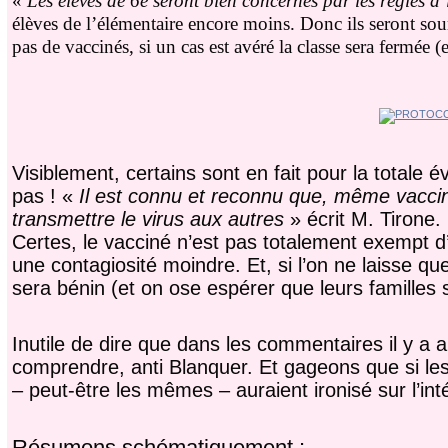
«
Les élèves de 6e seront bien concernés par les règles d’
élèves de l’élémentaire encore moins. Donc ils seront s
pas de vaccinés, si un cas est avéré la classe sera fermée 
Visiblement, certains sont en fait pour la totale 
pas ! «
I
l est connu et reconnu que, même vacci
transmettre le virus aux autres
» écrit M. Tirone.
Certes, le vacciné n’est pas totalement exempt d
une contagiosité moindre. Et, si l’on ne laisse qu
sera bénin (et on ose espérer que leurs familles 
Inutile de dire que dans les commentaires il y a 
comprendre, anti Blanquer. Et gageons que si les
– peut-être les mêmes – auraient ironisé sur l’inté
Résumons schématiquement :