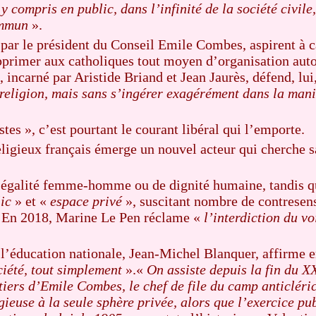
y compris en public, dans l’infinité de la société civile,
ommun
».
par le président du Conseil Emile Combes, aspirent à 
upprimer aux catholiques tout moyen d’organisation aut
, incarné par Aristide Briand et Jean Jaurès, défend, lui
a religion, mais sans s’ingérer exagérément dans la mani
stes », c’est pourtant le courant libéral qui l’emporte.
religieux français émerge un nouvel acteur qui cherche 
 d’égalité femme-homme ou de dignité humaine, tandis q
ic
» et «
espace privé
», suscitant nombre de contresens
s. En 2018, Marine Le Pen réclame «
l’interdiction du vo
l’éducation nationale, Jean-Michel Blanquer, affirme 
ciété, tout simplement
».«
On assiste depuis la fin du X
tiers d’Emile Combes, le chef de file du camp anticléri
gieuse à la seule sphère privée, alors que l’exercice pub