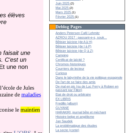
Juin 2025
(2)
Mai 2025
(2)
Mars 2025
(1)
les élèves
Février 2025
(1)
vre
Deblog Pages
Anders Petersen Café Lehmitz
AZROU 2017 : passant-e-s, souk...
Bêtisier laïciste (de A à H)
Bêtisier laïciste (de I à P)
Bêtisier laïciste (de Q à Z)
 faisait une
Camping
s. C'est un
Certificat de laïcité ?
Chromos-historiques
 Et une non
Courriers de lecteur
Curiosa
Dans le labyrinthe de la vie politique espagnole
De l’art de se faire des amis
De mal en pis (ou de Luc Ferry à Robien en
l’école de Jules
passant par Fillon)
ouzaine de
maladies
Etat de droit ou arbitraire
EX LIBRIS
Fredillo (album)
GUYANE
éconise le
maintien
HARAKIRI, journal bête et méchant
Histoire belge et angélisme
Jan Saudek
La problématique des études
La secte (conte)