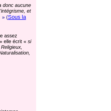
’a donc aucune
’intégrisme, et
Sous la
.
» (
ce assez
» elle écrit «
si
 Religieux,
aturalisation,