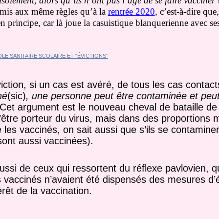
isolement, alors qu’ils n’ont pas l’âge de se faire vacciner
»
oumis aux même règles qu’à la
rentrée 2020
, c’est-à-dire qu
(en principe, car là joue la casuistique blanquerienne avec s
éviction, si un cas est avéré, de tous les cas contac
né
(sic)
, une personne peut être contaminée et peut
 Cet argument est le nouveau cheval de bataille de
’être porteur du virus, mais dans des proportions 
e les vaccinés, on sait aussi que s’ils se contamine
sont aussi vaccinées).
aussi de ceux qui ressortent du réflexe pavlovien, q
 vaccinés n’avaient été dispensés des mesures d’év
rêt de la vaccination.