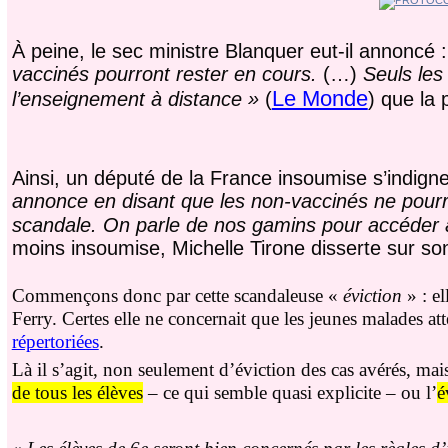
À peine, le sec ministre Blanquer eut-il annoncé :
vaccinés pourront rester en cours.
(…)
Seuls les 
Le Monde
l’enseignement à distance »
(
) que la 
Ainsi, un député de la France insoumise s’indign
annonce en disant que les non-vaccinés ne pourrai
scandale. On parle de nos gamins pour accéder à
moins insoumise, Michelle Tirone disserte sur so
Commençons donc par cette scandaleuse «
éviction
» : el
Ferry. Certes elle ne concernait que les jeunes malades a
répertoriées
.
Là il s’agit, non seulement d’éviction des cas avérés, mais
de tous les élèves
– ce qui semble quasi explicite – ou l’
é