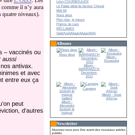
L’OBS
 titre
. Les
Léon COURBOULEIX
e, comme il n’y aura
Le Palais idéal du facteur Cheval
MAI 68
es quatre niveaux).
Nous deux
Plus réac, je meurs
Prières de rues
RÉCLAMES
SatisfyeAAAaarAAaarAhhh
Albums
ts – vaccinés ou
Nous deux
Album -
 aussi
Essaouira
 nos antivax.
Album -
MARRAKECH-
minimes et avec
Decembre-
2012
nt entre eux ça
Camping
Album - Souk
d'Azrou
Album -
u’on peut
Alexandre
Szekely le
iction, d’autres
magyar
paillard
Newsletter
Abonnez-vous pour être averti des nouveaux articles
publiés.