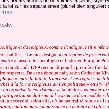
 les débats actuels où on voit les laïcards, style
P
 loi sur les séparatismes (pluriel bien singulier) 
e 1905
.
texte.
 politique et du religieux, comme l’indique le titre même
droit public … Le mot désigne «
un régime de préservati
t neutre
», assure le sociologue et historien Philippe Po
en du 26 août 1789 reconnaît pour la première fois la l
faire respecter. De cette époque naît, selon Catherine Kint
hique » entre la laïcité française et les régimes de to
achés à la forme religieuse du lien politique – on s’y ré
nt on organise la coexistence
», la laïcité «
va mener la 
n politique qui ne doit rien à l’existence d’un modèle rel
 la nécessité, selon elle, d’une neutralité totale de la p
ation, caution ou reconnaissance en matière de cultes, 