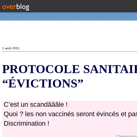
Contact
1 août 2021
PROTOCOLE SANITAI
“ÉVICTIONS”
C’est un scandâââle !
Quoi ? les non vaccinés seront évincés et pas
Discrimination !