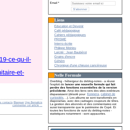
Email
Liens
Education et Devenir
Café pédagogique
Cahiers pédagogiques
PRISME
Interro écrite
Philippe Meirieu
Laïcité : Jean Baubérot
Grains d'encre
19-ce-qu-il-
Géhèm
Chronique d'une chieuse cancéreuse
taire-et-
Nelle Formule
Overblog - hébergeur du deblog-notes - a réussi
l'exploit de
lancer une nouvelle formule qui fait
perdre des fonctions essentielles de la version
précédente
. Ainsi des liens vers des sites extérieurs
Koppera
cabinet de
disparaissent (désolé pour
,
curiosités
, ..). Les albums se sont transformés en
diaporamas, avec des cadrages coupeurs de têtes.
s contacts
Blanquer
Ugo Bernalicis
La gestion des abonnés et des commentaires est
commenter cet article
…
aussi transparente que le patrimoine de Copé. Et
toutes les fonctions de suivi du deblog-notes -
statistiques notamment - sont appauvries.