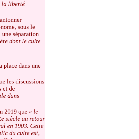
 la liberté
cantonner
onome, sous le
, une séparation
ère dont le culte
sa place dans une
ue les discussions
 et de
ile dans
en 2019 que «
le
Xe siècle au retour
cal en 1903. Cette
lic du culte est,