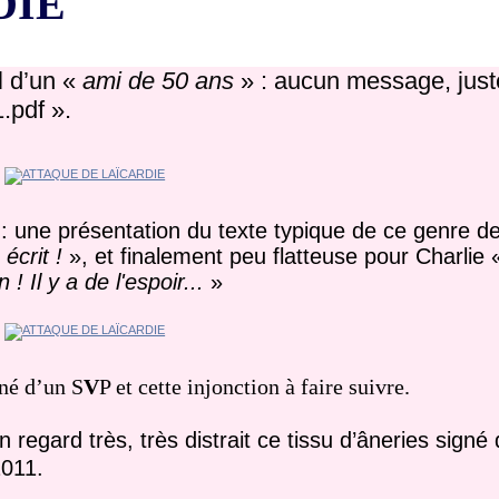
DIE
l d’un «
ami de 50 ans
» : aucun message, juste
pdf ».
: une présentation du texte typique de ce genre de 
 écrit !
», et finalement peu flatteuse pour Charlie
 Il y a de l'espoir...
»
né d’un S
V
P et cette injonction à faire suivre.
 regard très, très distrait ce tissu d’âneries sign
2011.