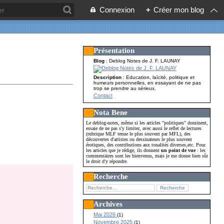
Connexion
+
Créer mon blog
Présentation
Blog
: Deblog Notes de J. F. LAUNAY
Description
: Education, laïcité, politique et
humeurs personnelles, en essayant de ne pas
trop se prendre au sérieux.
Contact
Nota Bene
Le deblog-notes, même si les articles "politiques" dominent,
essaie de ne pas s'y limiter, avec aussi le reflet de lectures
(rubrique MLF tenue le plus souvent par MFL), des
découvertes d'artistes ou dessinateurs le plus souvent
érotiques, des contributions aux tonalités diverses,etc. Pour
les articles que je rédige, ils donnent
un point de vue
: les
commentaires sont les bienvenus, mais je me donne bien sûr
le droit d'y répondre.
Recherche
Archives
Mai 2026
(1)
Novembre 2025
(1)