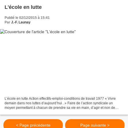
L'école en lutte
Publié le 02/12/2015 à 15:41
Par
J.-F. Launay
L’école en lutte Action effectifs-emploi-conditions de travail 1977 « Vivre
demain dans nos luttes d’aujourd’hui . » Faire de l’action syndicale un
moyen permettant à chacun de prendre sa vie en main, d’agir et non de
subir : l’action comme moyen privilégié...
< Page précédente
Page suivante >