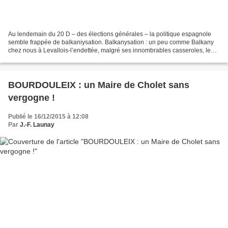
Au lendemain du 20 D – des élections générales – la politique espagnole
semble frappée de balkaniysation. Balkanysation : un peu comme Balkany
chez nous à Levallois-l’endettée, malgré ses innombrables casseroles, le
PP avec presque 29 % des suffrages...
BOURDOULEIX : un Maire de Cholet sans
vergogne !
Publié le 16/12/2015 à 12:08
Par
J.-F. Launay