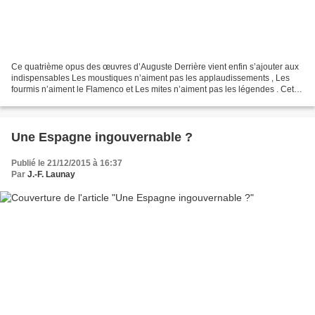
Ce quatrième opus des œuvres d’Auguste Derrière vient enfin s’ajouter aux
indispensables Les moustiques n’aiment pas les applaudissements , Les
fourmis n’aiment le Flamenco et Les mites n’aiment pas les légendes . Cette
livraison nous apporte donc son...
Une Espagne ingouvernable ?
Publié le 21/12/2015 à 16:37
Par
J.-F. Launay