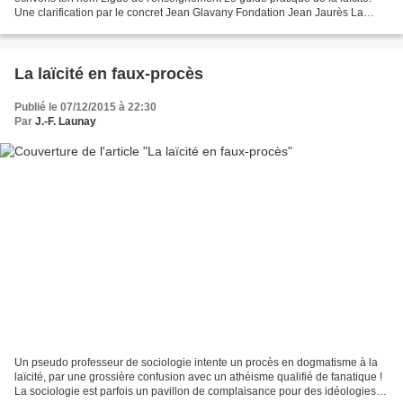
Une clarification par le concret Jean Glavany Fondation Jean Jaurès La
laïcité selon Marine Le Pen Un principe...
La laïcité en faux-procès
Publié le 07/12/2015 à 22:30
Par
J.-F. Launay
Un pseudo professeur de sociologie intente un procès en dogmatisme à la
laïcité, par une grossière confusion avec un athéisme qualifié de fanatique !
La sociologie est parfois un pavillon de complaisance pour des idéologies