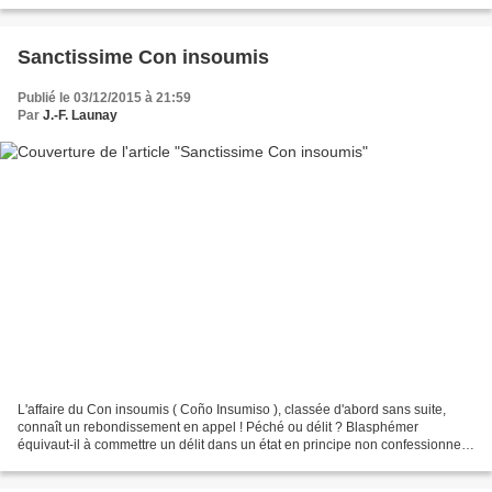
Mais avec une subtilité digne des plus...
Sanctissime Con insoumis
Publié le 03/12/2015 à 21:59
Par
J.-F. Launay
L'affaire du Con insoumis ( Coño Insumiso ), classée d'abord sans suite,
connaît un rebondissement en appel ! Péché ou délit ? Blasphémer
équivaut-il à commettre un délit dans un état en principe non confessionnel
? Une prétendue offense religieuse doit-elle...