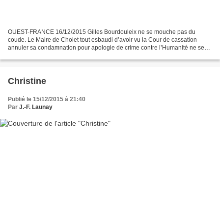
OUEST-FRANCE 16/12/2015 Gilles Bourdouleix ne se mouche pas du
coude. Le Maire de Cholet tout esbaudi d’avoir vu la Cour de cassation
annuler sa condamnation pour apologie de crime contre l’Humanité ne se
sent plus mictionner. Sans vergogne il annonce...
Christine
Publié le 15/12/2015 à 21:40
Par
J.-F. Launay