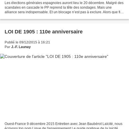
Les élections générales espagnoles auront lieu le 20 décembre. Malgré des
scandales en cascade le PP reprend la tête des sondages. Mais une
alliance sera indispensable. Et un blocage n’est pas à exclure. Alors que fin
novembre, Metroscopia mettait trois...
LOI DE 1905 : 110e anniversaire
Publié le 09/12/2015 à 16:21
Par
J.-F. Launay
Ouest-France 9 décembre 2015 Entretien avec Jean Baubérot Laïcité, nous
écrivons ton nom Ligue de l'enseignement Le guide pratique de la laïcité.