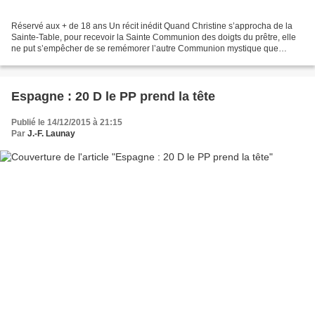
Réservé aux + de 18 ans Un récit inédit Quand Christine s’approcha de la
Sainte-Table, pour recevoir la Sainte Communion des doigts du prêtre, elle
ne put s’empêcher de se remémorer l’autre Communion mystique que
l’angélique vicaire lui avait fait avaler...
Espagne : 20 D le PP prend la tête
Publié le 14/12/2015 à 21:15
Par
J.-F. Launay