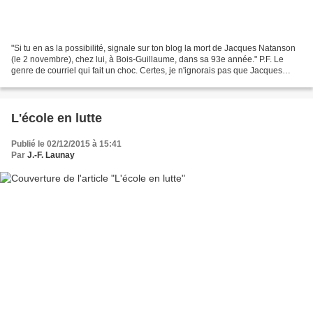
"Si tu en as la possibilité, signale sur ton blog la mort de Jacques Natanson
(le 2 novembre), chez lui, à Bois-Guillaume, dans sa 93e année." P.F. Le
genre de courriel qui fait un choc. Certes, je n'ignorais pas que Jacques
Natanson avait une santé déclinante...
L'école en lutte
Publié le 02/12/2015 à 15:41
Par
J.-F. Launay