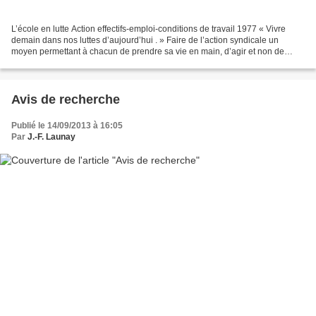
L’école en lutte Action effectifs-emploi-conditions de travail 1977 « Vivre
demain dans nos luttes d’aujourd’hui . » Faire de l’action syndicale un
moyen permettant à chacun de prendre sa vie en main, d’agir et non de
subir : l’action comme moyen privilégié...
Avis de recherche
Publié le 14/09/2013 à 16:05
Par
J.-F. Launay