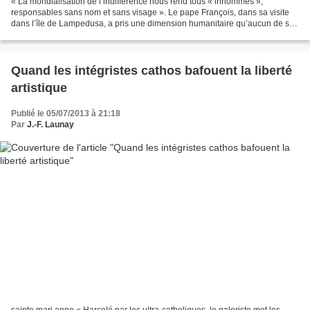
« La mondialisation de l’indifférence nous rend tous « innommés »,
responsables sans nom et sans visage ». Le pape François, dans sa visite
dans l’île de Lampedusa, a pris une dimension humanitaire qu’aucun de ses
prédécesseurs n’avait osé prendre. Un...
Quand les intégristes cathos bafouent la liberté
artistique
Publié le 05/07/2013 à 21:18
Par
J.-F. Launay
sainte mari anne « Harcelé par les ultra-catholiques, le galeriste met les