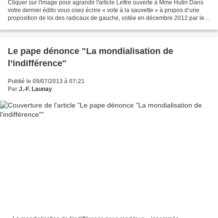
Cliquer sur l'image pour agrandir l'article Lettre ouverte à Mme Hutin Dans
votre dernier édito vous osez écrire « vote à la sauvette » à propos d’une
proposition de loi des radicaux de gauche, votée en décembre 2012 par le
Sénat, et dont l’examen par...
Le pape dénonce "La mondialisation de
l’indifférence"
Publié le 09/07/2013 à 07:21
Par
J.-F. Launay