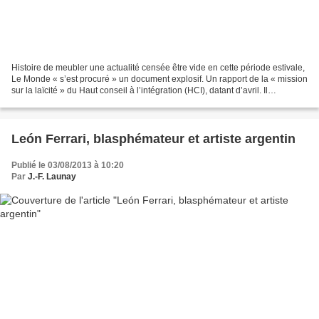
Histoire de meubler une actualité censée être vide en cette période estivale,
Le Monde « s’est procuré » un document explosif. Un rapport de la « mission
sur la laïcité » du Haut conseil à l’intégration (HCI), datant d’avril. Il
préconise l’interdiction...
León Ferrari, blasphémateur et artiste argentin
Publié le 03/08/2013 à 10:20
Par
J.-F. Launay