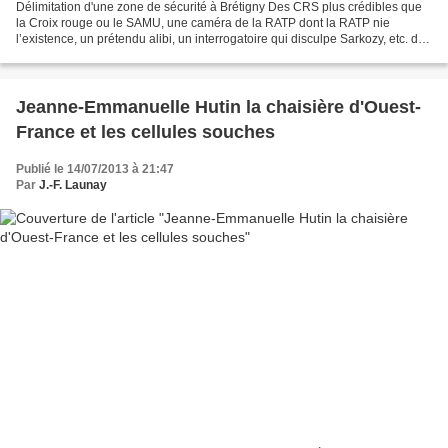
Délimitation d'une zone de sécurité à Brétigny Des CRS plus crédibles que
la Croix rouge ou le SAMU, une caméra de la RATP dont la RATP nie
l’existence, un prétendu alibi, un interrogatoire qui disculpe Sarkozy, etc. des
policiers distillent des infos,...
Jeanne-Emmanuelle Hutin la chaisière d'Ouest-
France et les cellules souches
Publié le 14/07/2013 à 21:47
Par
J.-F. Launay