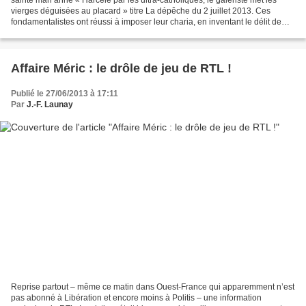
vierges déguisées au placard » titre La dépêche du 2 juillet 2013. Ces
fondamentalistes ont réussi à imposer leur charia, en inventant le délit de
blasphème. Pensez cinq statues...
Affaire Méric : le drôle de jeu de RTL !
Publié le 27/06/2013 à 17:11
Par
J.-F. Launay
Reprise partout – même ce matin dans Ouest-France qui apparemment n’est
pas abonné à Libération et encore moins à Politis – une information