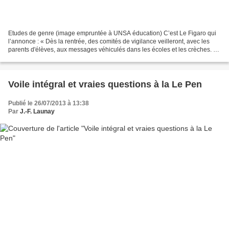
Etudes de genre (image empruntée à UNSA éducation) C’est Le Figaro qui
l’annonce : « Dès la rentrée, des comités de vigilance veilleront, avec les
parents d'élèves, aux messages véhiculés dans les écoles et les crèches. »
Et pour quoi faire, ces comités...
Voile intégral et vraies questions à la Le Pen
Publié le 26/07/2013 à 13:38
Par
J.-F. Launay