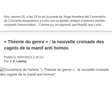
Hoy, viernes 26, a las 15 hs en la puerta de Jorge Newbery del Cementerio
de Chacarita despedimos a León con su familia, amigos y quienes sientan
compartir. Annonciation... Comme ça, on apprend, par Rue89, que León
Ferrari, artiste blasphématoire selon,...
« Théorie du genre » : la nouvelle croisade des
cagots de la manif anti homos
Publié le 30/07/2013 à 20:12
Par
J.-F. Launay