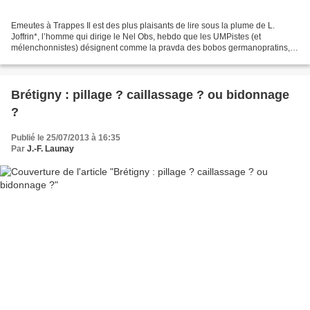
Emeutes à Trappes Il est des plus plaisants de lire sous la plume de L.
Joffrin*, l’homme qui dirige le Nel Obs, hebdo que les UMPistes (et
mélenchonnistes) désignent comme la pravda des bobos germanopratins,
de la gauche caviar et de la pensée unique...
Brétigny : pillage ? caillassage ? ou bidonnage
?
Publié le 25/07/2013 à 16:35
Par
J.-F. Launay