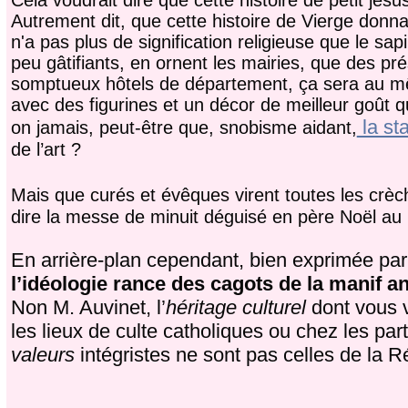
Autrement dit, que cette histoire de Vierge donna
n'a pas plus de signification religieuse que le sa
peu gâtifiants, en ornent les mairies, que des p
somptueux hôtels de département, ça sera au même
avec des figurines et un décor de meilleur goût q
la sta
on jamais, peut-être que, snobisme aidant,
de l’art ?
Mais que curés et évêques virent toutes les crèch
dire la messe de minuit déguisé en père Noël au pi
En arrière-plan cependant, bien exprimée pa
l’idéologie rance des cagots de la manif a
Non M. Auvinet, l’
héritage culturel
dont vous v
les lieux de culte catholiques ou chez les pa
valeurs
intégristes ne sont pas celles de la R