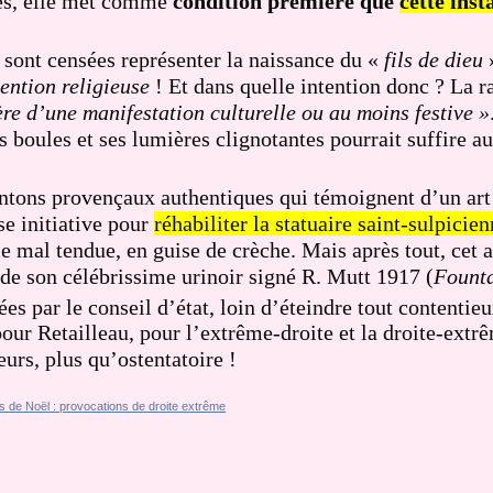
tes, elle met comme
condition première que
cette inst
 sont censées représenter la naissance du «
fils de dieu
»
tention religieuse
!
Et dans quelle intention donc ? La r
re d’une manifestation culturelle ou au moins festive »
es boules et ses lumières clignotantes pourrait suffire a
antons provençaux authentiques qui témoignent d’un art
e initiative pour
réhabiliter la statuaire saint-sulpicie
e mal tendue, en guise de crèche. Mais après tout, cet 
 de son célébrissime urinoir signé R. Mutt 1917 (
Fount
es par le conseil d’état, loin d’éteindre tout contentieu
pour Retailleau, pour l’extrême-droite et la droite-extr
eurs, plus qu’ostentatoire !