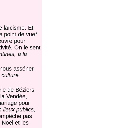
e laïcisme. Et
e point de vue*
œuvre pour
ivité. On le sent
ntines, à la
r nous asséner
 culture
rie de Béziers
 la Vendée,
mariage pour
 lieux publics,
n’empêche pas
 Noël et les