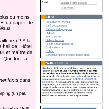
Email
 plus ou moins
Liens
nes du papier de
Education et Devenir
Café pédagogique
 jésus
Cahiers pédagogiques
PRISME
Interro écrite
lleurs) ? A la
Philippe Meirieu
Laïcité : Jean Baubérot
hall de l’Hôtel
Grains d'encre
eur et maître de
Géhèm
Chronique d'une chieuse cancéreuse
é
. Qui donc a
Nelle Formule
Overblog - hébergeur du deblog-notes - a réussi
l'exploit de
lancer une nouvelle formule qui fait
perdre des fonctions essentielles de la version
précédente
. Ainsi des liens vers des sites extérieurs
 nenfants
dans
Koppera
cabinet de
disparaissent (désolé pour
,
curiosités
, ..). Les albums se sont transformés en
diaporamas, avec des cadrages coupeurs de têtes.
La gestion des abonnés et des commentaires est
aussi transparente que le patrimoine de Copé. Et
amping (un peu
toutes les fonctions de suivi du deblog-notes -
statistiques notamment - sont appauvries.
e le père Noël.