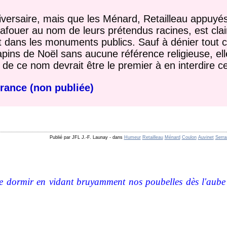
versaire, mais que les Ménard, Retailleau appuyés
fouer au nom de leurs prétendus racines, est clair
t dans les monuments publics. Sauf à dénier tout c
apins de Noël sans aucune référence religieuse, ell
de ce nom devrait être le premier à en interdire ce
France (non publiée)
Publié par JFL J.-F. Launay
-
dans
Humeur
Retailleau
Ménard
Coulon
Auvinet
Serra
 dormir en vidant bruyamment nos poubelles dès l'aube a