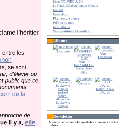
Léon COURBOULEIX
Le Palais idéal du facteur Cheval
MAI 68
Nous deux
Plus réac, je meurs
Prières de rues
RÉCLAMES
ame l’héritier
SatisfyeAAAaarAAaarAhhh
Albums
 entre les
Nous deux
Album -
Essaouira
ignon
Album -
MARRAKECH-
ts, se sont
Decembre-
2012
enir, d’élever ou
t public que ce
Camping
s monuments
Album - Souk
um de la
d'Azrou
Album -
Alexandre
Szekely le
magyar
paillard
’approche de
Newsletter
elle
ue il y a,
Abonnez-vous pour être averti des nouveaux articles
publiés.