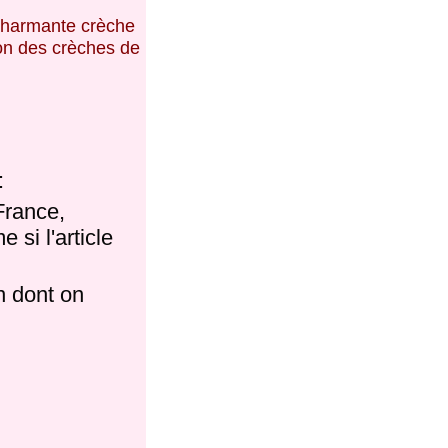
 charmante crèche
ion des crèches de
:
France,
 si l'article
n dont on