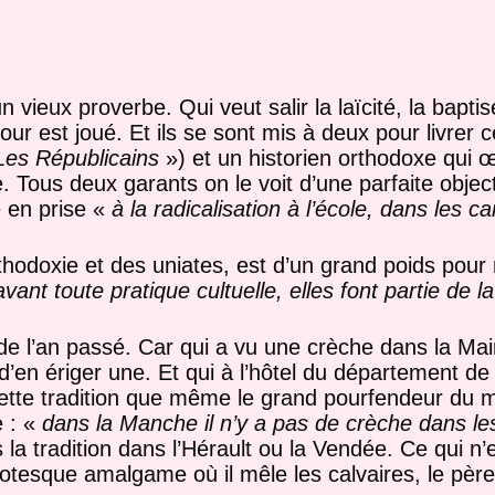
 vieux proverbe. Qui veut salir la laïcité, la baptis
r est joué. Et ils se sont mis à deux pour livrer c
Les Républicains
») et un historien orthodoxe qui 
 Tous deux garants on le voit d’une parfaite object
e en prise «
à la radicalisation à l’école, dans les ca
orthodoxie et des uniates, est d’un grand poids pou
avant toute pratique cultuelle, elles font partie de la
e de l’an passé. Car qui a vu une crèche dans la Mai
’en ériger une. Et qui à l’hôtel du département de
 cette tradition que même le grand pourfendeur du 
e : «
dans la Manche il n’y a pas de crèche dans les
s la tradition dans l’Hérault ou la Vendée. Ce qui 
tesque amalgame où il mêle les calvaires, le père