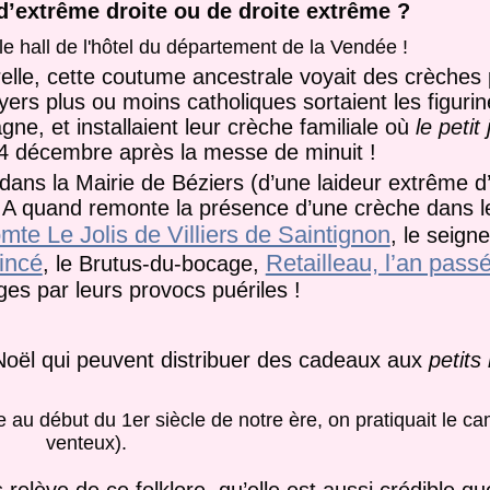
’extrême droite ou de droite extrême ?
e hall de l'hôtel du département de la Vendée !
relle, cette coutume ancestrale voyait des crèches
yers plus ou moins catholiques sortaient les figuri
gne, et installaient leur crèche familiale où
le petit
 24 décembre après la messe de minuit !
ns la Mairie de Béziers (d’une laideur extrême d’ai
A quand remonte la présence d’une crèche dans le 
mte Le Jolis de Villiers de Saintignon
, le seign
vincé
Retailleau, l’an pass
, le Brutus-du-bocage,
es par leurs provocs puériles !
 Noël qui peuvent distribuer des cadeaux aux
petits
 au début du 1er siècle de notre ère, on pratiquait le c
venteux).
s relève de ce folklore, qu’elle est aussi crédible qu