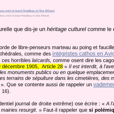
 jésus entre le boeuf Retailleau et l'âne Ménard
urelle que dis-je un
héritage culturel
comme le cl
orde de libre-penseurs marteau au poing et faucille
intégristes cathos en Av
 cathédrales, comme des
 ces horribles
laïcards
, comme osent dire les cago
u 9 décembre 1905, Article 28
«
Il est interdit, à l’av
 les monuments publics ou en quelque emplacemen
, des terrains de sépulture dans les cimetières, de
vademec
 ». Que se contente aussi de rappeler un
 16).
dentiel journal de droite extrême) ose écrire : «
A l
mairies resurgit
. » Faut-il rappeler que
si polémiq