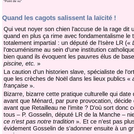
"Point de vu"
Quand les cagots salissent la laïcité !
Qui veut noyer son chien l’accuse de la rage dit un
quand en plus ça rime avec fondamentalisme le tou
totalement impartial : un député de l’Isère LR («
l’œcuménisme au sein d’une institution catholique.
bien quand ils évoquent les pauvres élus de bas
piscine, etc.
»
La caution d’un historien slave, spécialiste de l’
que les crèches de Noël dans les lieux publics «
française
».
Bizarre, bizarre cette pratique culturelle qui dat
avant que Ménard, par pure provocation, décide d
avant que Retailleau ne l’imite ? D’où sort donc
tous – P. Gosselin, député LR de la Manche – ni
ce n’est pas notre tradition
». Et ce n’est pas plu
évidement Gosselin de s’adonner ensuite à un gro