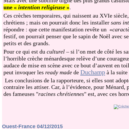
Mais avec une subtilité digne des plus grands casuis
une «
intention religieuse
»
.
Ces crèches temporaires, qui naissent au XVIe siècle,
chrétiens ; mais on pourrait donc les installer
sans in
répondre : que cette manifestation revête un «
caractè
festif, on pourrait penser que le sapin de Noël avec s
petits et des grands.
Pour ce qui est du
culturel
– si l’on met de côté les s
l’horrible crèche ménardesque relève d’une courageus
audace de mise en scène avec ce bout d’auvent en toil
Duchamp
peut invoquer les
ready made
de
à la suite
Les conclusions de la rapporteure, si elles sont adopté
contraire les attiser. Car, à l’évidence, pour Ménard, 
des fameuses "
racines chrétiennes
" est, avec ces horr
Ouest-France 04/12/2015