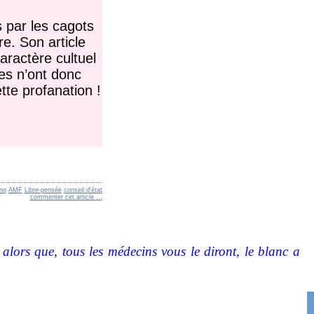
 par les cagots
e. Son article
aractère cultuel
es n’ont donc
tte profanation !
no
AMF
Libre-pensée
conseil d'état
commenter cet article
…
lors que, tous les médecins vous le diront, le blanc a