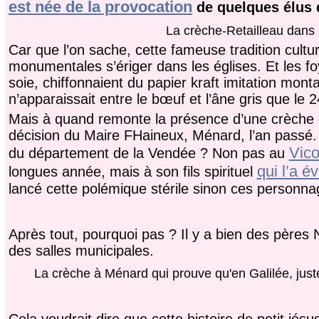
est née de la provocation
de quelques élus d
La crèche-Retailleau dans l
Car que l’on sache, cette fameuse tradition cultu
monumentales s’ériger dans les églises. Et les fo
soie, chiffonnaient du papier kraft imitation monta
n’apparaissait entre le bœuf et l’âne gris que le
Mais à quand remonte la présence d’une crèche da
décision du Maire FHaineux, Ménard, l’an passé. 
Vico
du département de la Vendée ? Non pas au
qui l’a é
longues année, mais à son fils spirituel
lancé cette polémique stérile sinon ces personnag
Après tout, pourquoi pas ? Il y a bien des pères
des salles municipales.
La crèche à Ménard qui prouve qu'en Galilée, juste
Cela voudrait dire que cette histoire de petit jésu