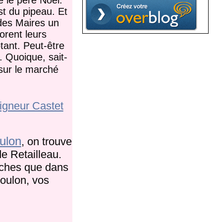
st du pipeau. Et
 des Maires un
orent leurs
tant. Peut-être
. Quoique, sait-
 sur le marché
gneur Castet
ulon
, on trouve
de Retailleau.
rèches que dans
Coulon, vos