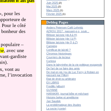
allation n’ait pas
Juin 2025
(2)
Mai 2025
(2)
Mars 2025
(1)
, pour les
Février 2025
(1)
apporteure de
Deblog Pages
. Pour le côté
Anders Petersen Café Lehmitz
u bonheur des
AZROU 2017 : passant-e-s, souk...
Bêtisier laïciste (de A à H)
Bêtisier laïciste (de I à P)
Bêtisier laïciste (de Q à Z)
 populaire –
Camping
nne
, avec une
Certificat de laïcité ?
Chromos-historiques
avant-gardiste
Courriers de lecteur
ain
).
Curiosa
Dans le labyrinthe de la vie politique espagnole
x, vont au
De l’art de se faire des amis
De mal en pis (ou de Luc Ferry à Robien en
ême, l’invocation
passant par Fillon)
Etat de droit ou arbitraire
EX LIBRIS
Fredillo (album)
GUYANE
HARAKIRI, journal bête et méchant
Histoire belge et angélisme
Jan Saudek
La problématique des études
La secte (conte)