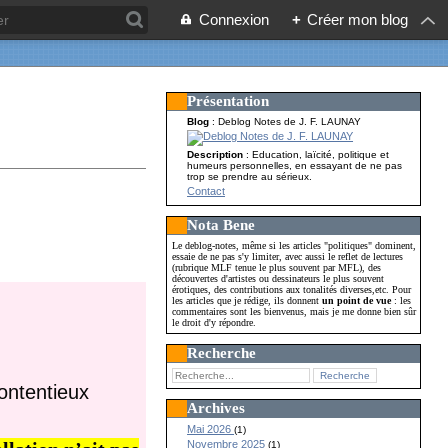
Connexion
+
Créer mon blog
Présentation
Blog
: Deblog Notes de J. F. LAUNAY
Description
: Education, laïcité, politique et
humeurs personnelles, en essayant de ne pas
trop se prendre au sérieux.
Contact
Nota Bene
Le deblog-notes, même si les articles "politiques" dominent,
essaie de ne pas s'y limiter, avec aussi le reflet de lectures
(rubrique MLF tenue le plus souvent par MFL), des
découvertes d'artistes ou dessinateurs le plus souvent
érotiques, des contributions aux tonalités diverses,etc. Pour
les articles que je rédige, ils donnent
un point de vue
: les
commentaires sont les bienvenus, mais je me donne bien sûr
le droit d'y répondre.
Recherche
ontentieux
Archives
Mai 2026
(1)
Novembre 2025
(1)