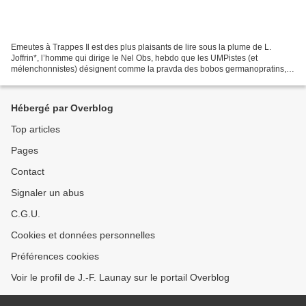
Emeutes à Trappes Il est des plus plaisants de lire sous la plume de L.
Joffrin*, l’homme qui dirige le Nel Obs, hebdo que les UMPistes (et
mélenchonnistes) désignent comme la pravda des bobos germanopratins,
de la gauche caviar et de la pensée unique...
Hébergé par Overblog
Top articles
Pages
Contact
Signaler un abus
C.G.U.
Cookies et données personnelles
Préférences cookies
Voir le profil de J.-F. Launay sur le portail Overblog