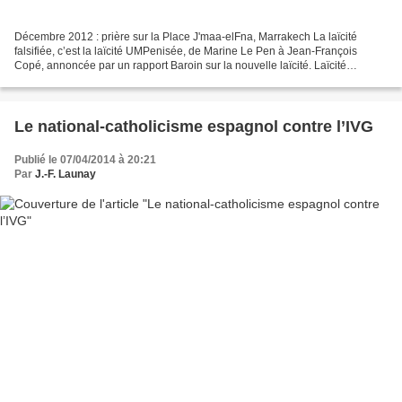
Décembre 2012 : prière sur la Place J'maa-elFna, Marrakech La laïcité
falsifiée, c’est la laïcité UMPenisée, de Marine Le Pen à Jean-François
Copé, annoncée par un rapport Baroin sur la nouvelle laïcité. Laïcité
UMPenisée appuyée par de pseudos républicains...
Le national-catholicisme espagnol contre l’IVG
Publié le 07/04/2014 à 20:21
Par
J.-F. Launay