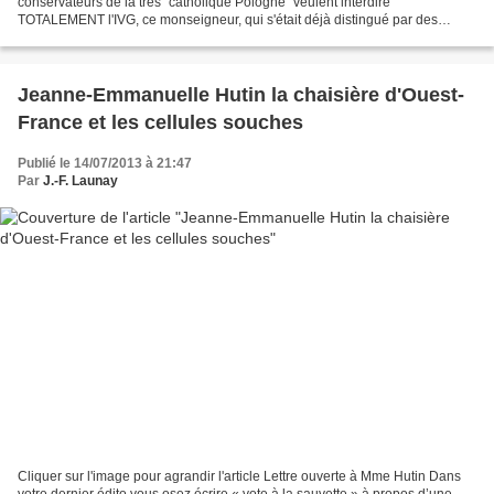
conservateurs de la très "catholique Pologne" veulent interdire
TOTALEMENT l'IVG, ce monseigneur, qui s'était déjà distingué par des
propos déplacés après l'assassinat d'un prêtre...
Jeanne-Emmanuelle Hutin la chaisière d'Ouest-
France et les cellules souches
Publié le 14/07/2013 à 21:47
Par
J.-F. Launay
Cliquer sur l'image pour agrandir l'article Lettre ouverte à Mme Hutin Dans
votre dernier édito vous osez écrire « vote à la sauvette » à propos d’une