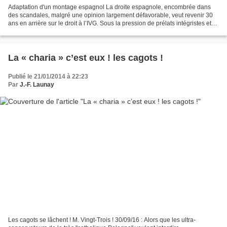
Adaptation d'un montage espagnol La droite espagnole, encombrée dans
des scandales, malgré une opinion largement défavorable, veut revenir 30
ans en arrière sur le droit à l’IVG. Sous la pression de prélats intégristes et
de l’opus Dei. Mais sommes-nous...
La « charia » c’est eux ! les cagots !
Publié le 21/01/2014 à 22:23
Par
J.-F. Launay
Les cagots se lâchent ! M. Vingt-Trois ! 30/09/16 : Alors que les ultra-