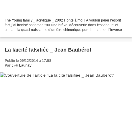
The Young family _ acrylique _ 2002 Honte à moi ! A vouloir jouer l’esprit
fort, j’ai ironisé sottement sur une brève, découverte dans fessebouc, et
contant la quasi naissance d’un être chimérique porc-humain ou l’inverse.
Tout l’air d’un hoax de la plus...
La laïcité falsifiée _ Jean Baubérot
Publié le 09/12/2014 à 17:58
Par
J.-F. Launay