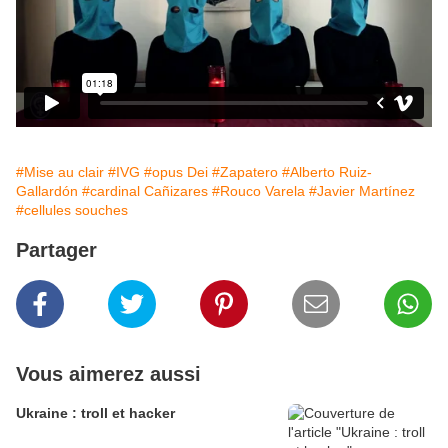
#Mise au clair
#IVG
#opus Dei
#Zapatero
#Alberto Ruiz-
Gallardón
#cardinal Cañizares
#Rouco Varela
#Javier Martínez
#cellules souches
Partager
Vous aimerez aussi
Ukraine : troll et hacker