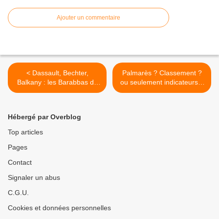
Ajouter un commentaire
< Dassault, Bechter,
Palmarès ? Classement ?
Balkany : les Barabbas de
ou seulement indicateurs ?
la politique !
le bac et ses résultats >
Hébergé par Overblog
Top articles
Pages
Contact
Signaler un abus
C.G.U.
Cookies et données personnelles