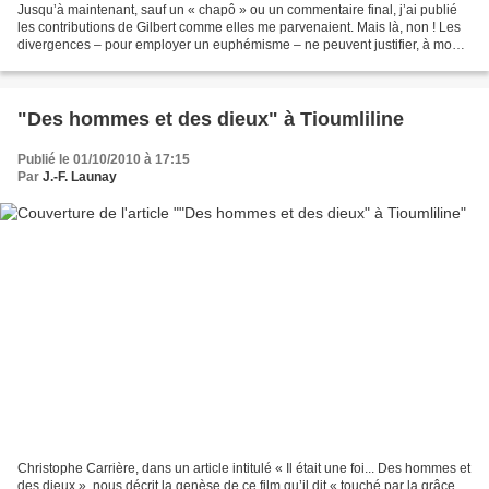
Jusqu’à maintenant, sauf un « chapô » ou un commentaire final, j’ai publié
les contributions de Gilbert comme elles me parvenaient. Mais là, non ! Les
divergences – pour employer un euphémisme – ne peuvent justifier, à mon
sens bien sûr, des attaques...
"Des hommes et des dieux" à Tioumliline
Publié le 01/10/2010 à 17:15
Par
J.-F. Launay
Christophe Carrière, dans un article intitulé « Il était une foi... Des hommes et
des dieux », nous décrit la genèse de ce film qu’il dit « touché par la grâce