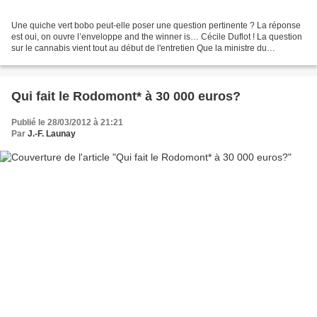
Une quiche vert bobo peut-elle poser une question pertinente ? La réponse
est oui, on ouvre l’enveloppe and the winner is… Cécile Duflot ! La question
sur le cannabis vient tout au début de l'entretien Que la ministre du
Logement soit dévorée d’ego et...
Qui fait le Rodomont* à 30 000 euros?
Publié le 28/03/2012 à 21:21
Par
J.-F. Launay