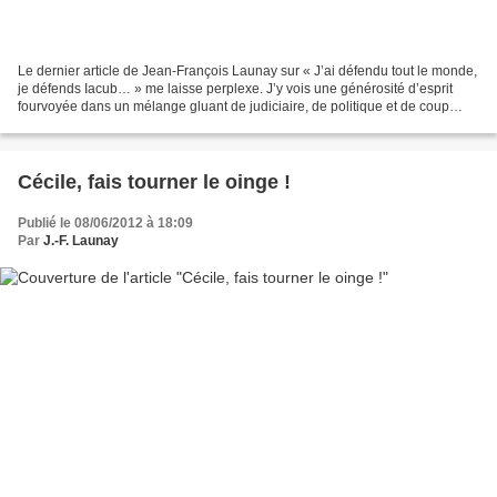
Le dernier article de Jean-François Launay sur « J’ai défendu tout le monde,
je défends Iacub… » me laisse perplexe. J’y vois une générosité d’esprit
fourvoyée dans un mélange gluant de judiciaire, de politique et de coup
éditorial. Mais je ne suis ni...
Cécile, fais tourner le oinge !
Publié le 08/06/2012 à 18:09
Par
J.-F. Launay