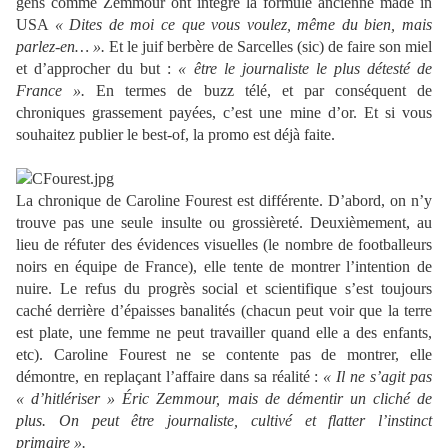
gens comme Zemmour ont intégré la formule ancienne made in
USA
« Dites de moi ce que vous voulez, même du bien, mais
parlez-en… ».
Et le juif berbère de Sarcelles (sic) de faire son miel
et d’approcher du but :
« être le journaliste le plus détesté de
France ».
En termes de buzz télé, et par conséquent de
chroniques grassement payées, c’est une mine d’or. Et si vous
souhaitez publier le best-of, la promo est déjà faite.
La chronique de Caroline Fourest est différente. D’abord, on n’y
trouve pas une seule insulte ou grossièreté. Deuxièmement, au
lieu de réfuter des évidences visuelles (le nombre de footballeurs
noirs en équipe de France), elle tente de montrer l’intention de
nuire. Le refus du progrès social et scientifique s’est toujours
caché derrière d’épaisses banalités (chacun peut voir que la terre
est plate, une femme ne peut travailler quand elle a des enfants,
etc). Caroline Fourest ne se contente pas de montrer, elle
démontre, en replaçant l’affaire dans sa réalité :
« Il ne s’agit pas
« d’hitlériser » Éric Zemmour, mais de démentir un cliché de
plus. On peut être journaliste, cultivé et flatter l’instinct
primaire ».