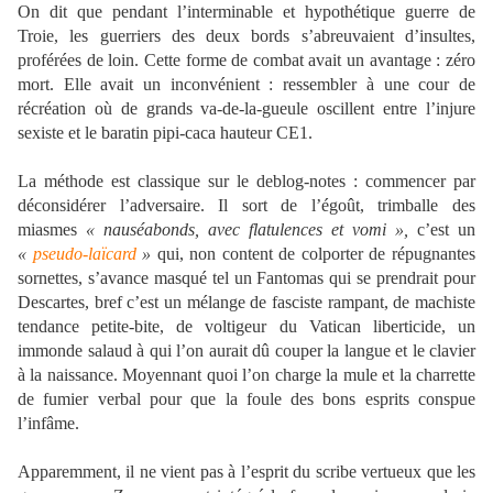
On dit que pendant l’interminable et hypothétique guerre de
Troie, les guerriers des deux bords s’abreuvaient d’insultes,
proférées de loin. Cette forme de combat avait un avantage : zéro
mort. Elle avait un inconvénient : ressembler à une cour de
récréation où de grands va-de-la-gueule oscillent entre l’injure
sexiste et le baratin pipi-caca hauteur CE1.
La méthode est classique sur le deblog-notes : commencer par
déconsidérer l’adversaire. Il sort de l’égoût, trimballe des
miasmes
«
nauséabonds, avec flatulences et vomi »,
c’est un
«
pseudo-laïcard
»
qui, non content de colporter de répugnantes
sornettes, s’avance masqué tel un Fantomas qui se prendrait pour
Descartes, bref c’est un mélange de fasciste rampant, de machiste
tendance petite-bite, de voltigeur du Vatican liberticide, un
immonde salaud à qui l’on aurait dû couper la langue et le clavier
à la naissance. Moyennant quoi l’on charge la mule et la charrette
de fumier verbal pour que la foule des bons esprits conspue
l’infâme.
Apparemment, il ne vient pas à l’esprit du scribe vertueux que les