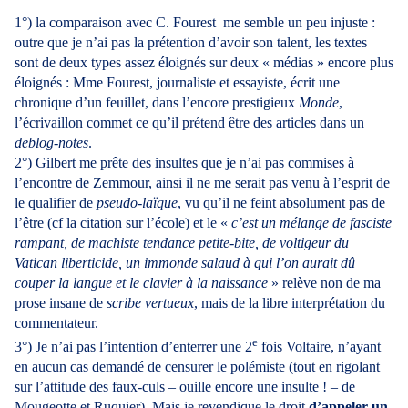
1°) la comparaison avec C. Fourest me semble un peu injuste :
outre que je n’ai pas la prétention d’avoir son talent, les textes
sont de deux types assez éloignés sur deux « médias » encore plus
éloignés : Mme Fourest, journaliste et essayiste, écrit une
chronique d’un feuillet, dans l’encore prestigieux
Monde
,
l’écrivaillon commet ce qu’il prétend être des articles dans un
deblog-notes
.
2°) Gilbert me prête des insultes que je n’ai pas commises à
l’encontre de Zemmour, ainsi il ne me serait pas venu à l’esprit de
le qualifier de
pseudo-laïque
, vu qu’il ne feint absolument pas de
l’être (cf la citation sur l’école) et le «
c’est un mélange de fasciste
rampant, de machiste tendance petite-bite, de voltigeur du
Vatican liberticide, un immonde salaud à qui l’on aurait dû
couper la langue et le clavier à la naissance
» relève non de ma
prose insane de
scribe vertueux
, mais de la libre interprétation du
commentateur.
e
3°) Je n’ai pas l’intention d’enterrer une 2
fois Voltaire, n’ayant
en aucun cas demandé de censurer le polémiste (tout en rigolant
sur l’attitude des faux-culs – ouille encore une insulte ! – de
Mougeotte et Ruquier). Mais je revendique le droit
d’appeler un