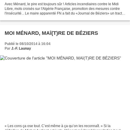
Avec Ménard, le pire est toujours sûr ! Articles incendiaires contre le Midi
Libre, mots croisés sur l'Algérie Française, promotion des mesures contre
l'insécurité... Le maire apparenté FN a fait du «Journal de Béziers» un tract
politique. Même Le Figaro...
MOI MÉNARD, MAî(T)RE DE BÉZIERS
Publié le 08/10/2014 à 16:04
Par
J.-F. Launay
« Les cons ça ose tout. C’est même à ça qu’on les reconnaît. » Si la