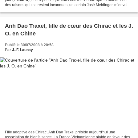
des raisons qui me restent inconnues, un certain José Meidinger, m’envoie,
ainsi qu’à une centaine d’autres...
Anh Dao Traxel, fille de cœur des Chirac et les J.
O. en Chine
Publié le 30/07/2008 à 20:58
Par
J.-F. Launay
Fille adoptive des Chirac, Anh Dao Traxel préside aujourd'hui une
association de bienfaisance. La Franco Vietnamienne plaide en faveur des