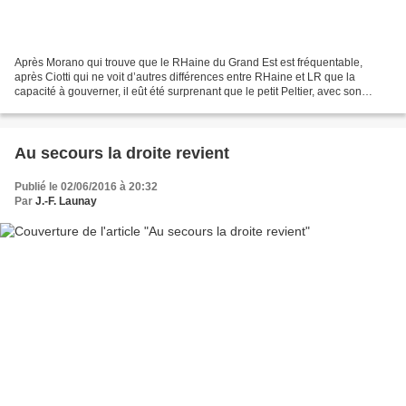
Après Morano qui trouve que le RHaine du Grand Est est fréquentable,
après Ciotti qui ne voit d’autres différences entre RHaine et LR que la
capacité à gouverner, il eût été surprenant que le petit Peltier, avec son
pedigree, n’en rajoute pas une couche. Non...
Au secours la droite revient
Publié le 02/06/2016 à 20:32
Par
J.-F. Launay