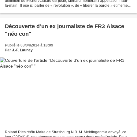
définition de Michel Audiard est juste, Ménard mériterait l’appellation haut-
la-main ! Il ose ici parler de « révolution », de « libérer la parole » et même
employer un « no pasaran...
Découverte d’un ex journaliste de FR3 Alsace
"néo con"
Publié le 03/04/2014 à 18:09
Par
J.-F. Launay
Roland Ries réélu Maire de Strasbourg N.B. M. Meidinger m'a envoyé, ce
jour (29/04/14), une réponse que vous trouverez donc après l'article. Pour