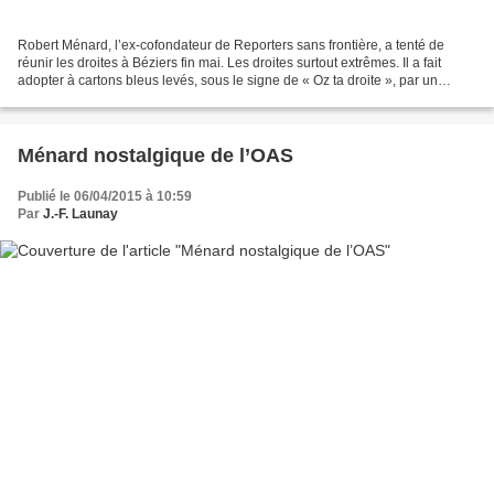
Robert Ménard, l’ex-cofondateur de Reporters sans frontière, a tenté de
réunir les droites à Béziers fin mai. Les droites surtout extrêmes. Il a fait
adopter à cartons bleus levés, sous le signe de « Oz ta droite », par un
échantillon représentatif de...
Ménard nostalgique de l’OAS
Publié le 06/04/2015 à 10:59
Par
J.-F. Launay