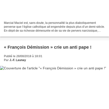
Marcial Maciel est, sans doute, la personnalité la plus diaboliquement
perverse que l’église catholique ait engendrée depuis plus d’un demi-siècle.
En dépit de sa richesse démesurée et de sa vie de pervers narcissique,
pédophile, bisexuel, escroc, menteur,...
« François Démission » crie un anti pape !
Publié le 28/08/2018 à 18:01
Par
J.-F. Launay