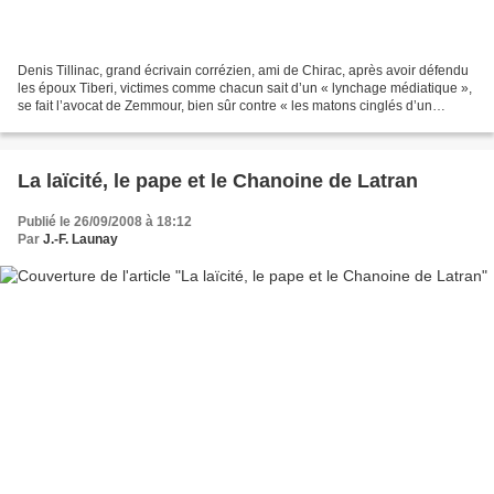
Denis Tillinac, grand écrivain corrézien, ami de Chirac, après avoir défendu
les époux Tiberi, victimes comme chacun sait d’un « lynchage médiatique »,
se fait l’avocat de Zemmour, bien sûr contre « les matons cinglés d’un
Meilleur des mondes néo bobo...
La laïcité, le pape et le Chanoine de Latran
Publié le 26/09/2008 à 18:12
Par
J.-F. Launay