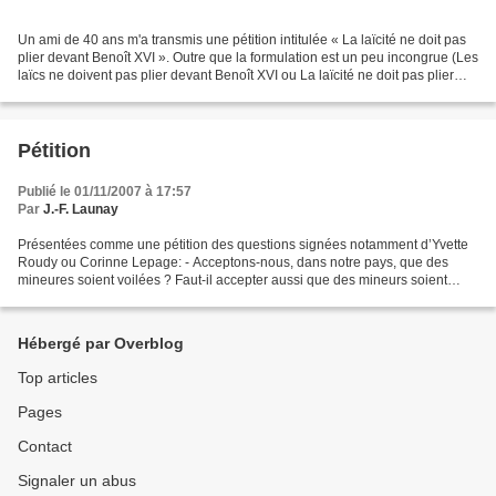
Un ami de 40 ans m'a transmis une pétition intitulée « La laïcité ne doit pas
plier devant Benoît XVI ». Outre que la formulation est un peu incongrue (Les
laïcs ne doivent pas plier devant Benoît XVI ou La laïcité ne doit pas plier
devant le cléricalisme...
Pétition
Publié le 01/11/2007 à 17:57
Par
J.-F. Launay
Présentées comme une pétition des questions signées notamment d’Yvette
Roudy ou Corinne Lepage: - Acceptons-nous, dans notre pays, que des
mineures soient voilées ? Faut-il accepter aussi que des mineurs soient
confiés aux scouts intégristes qui se disent...
Hébergé par Overblog
Top articles
Pages
Contact
Signaler un abus