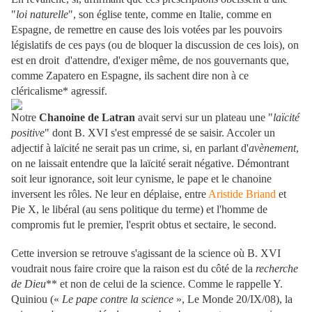
"
loi naturelle
", son église tente, comme en Italie, comme en
Espagne, de remettre en cause des lois votées par les pouvoirs
législatifs de ces pays (ou de bloquer la discussion de ces lois), on
est en droit d'attendre, d'exiger même, de nos gouvernants que,
comme Zapatero en Espagne, ils sachent dire non à ce
cléricalisme* agressif.
Notre
Chanoine de Latran
avait servi sur un plateau une "
laïcité
positive
" dont B. XVI s'est empressé de se saisir. Accoler un
adjectif à laïcité ne serait pas un crime, si, en parlant d'
avènement
,
on ne laissait entendre que la laïcité serait négative. Démontrant
soit leur ignorance, soit leur cynisme, le pape et le chanoine
inversent les rôles. Ne leur en déplaise, entre
Aristide Briand
et
Pie X, le libéral (au sens politique du terme) et l'homme de
compromis fut le premier, l'esprit obtus et sectaire, le second.
Cette inversion se retrouve s'agissant de la science où B. XVI
voudrait nous faire croire que la raison est du côté de la
recherche
de Dieu
** et non de celui de la science. Comme le rappelle Y.
Quiniou («
Le pape contre la science
», Le Monde 20/IX/08), la