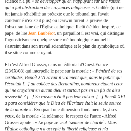
science n'a pu «
se développer qu'en s'appuyant sur une raison
qui a fait abstraction des croyances religieuses
». Galilée (qui ne
fut jamais réhabilité au prétexte que le tribunal qui l'avait
condamné n'existait plus) ou Darwin furent la preuve de
l'obscurantisme de l'Église catholique. Il eût été bien inspiré, ce
pape, de lire
Jean Baubérot
, un parpaillot il est vrai, qui distingue
l'agnosticisme en quelque sorte méthodologique auquel il
s'astreint dans son travail scientifique et le plan du symbolique où
il se situe comme croyant.
Et c'est Alfred Grosser, dans un éditorial d'Ouest-France
(23/IX/08) qui interpelle le pape sur la morale : «
Pénétré de ses
certitudes, Benoît XVI savait-il vraiment que, dans le public qui
l'écoutait [...] au collège des Bernardins, nombreux étaient ceux
qui ne croyaient en aucun dieu et surtout pas en un fils de dieu
ressuscité ? [...] Sa raison n'était pas leur raison. [...] Benoît XVI
a paru considérer que le Dieu de l'Écriture était la seule source
de la morale
». Évoquant une dimension fondamentale, à ses
yeux, de la morale - la tolérance, le respect de l'autre - Alfred
Grosser ajoute : «
Le pape se veut "semeur de charité". Mais
l'Église catholique n'a accepté la liberté religieuse et n'a