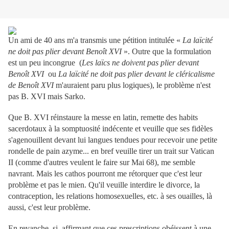
Un ami de 40 ans m'a transmis une pétition intitulée «
La laïcité
ne doit pas plier devant Benoît XVI
». Outre que la formulation
est un peu incongrue (
Les laïcs ne doivent pas plier devant
Benoît XVI
ou
La laïcité ne doit pas plier devant le cléricalisme
de Benoît XVI
m'auraient paru plus logiques), le problème n'est
pas B. XVI mais Sarko.
Que B. XVI réinstaure la messe en latin, remette des habits
sacerdotaux à la somptuosité indécente et veuille que ses fidèles
s'agenouillent devant lui langues tendues pour recevoir une petite
rondelle de pain azyme... en bref veuille tirer un trait sur Vatican
II (comme d'autres veulent le faire sur Mai 68), me semble
navrant. Mais les cathos pourront me rétorquer que c'est leur
problème et pas le mien. Qu'il veuille interdire le divorce, la
contraception, les relations homosexuelles, etc. à ses ouailles, là
aussi, c'est leur problème.
En revanche, si, affirmant que ces prescriptions obéissent à une