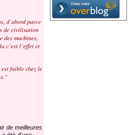
pas, d’abord parce
 de civilisation
ale des machines,
a c’est l’effet et
est faible chez le
s."
ir de meilleures
n a été d’une