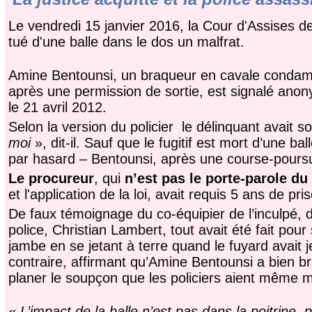
Le vendredi 15 janvier 2016, la Cour d'Assises de
tué d'une balle dans le dos un malfrat.
Amine Bentounsi, un braqueur en cavale condamné
après une permission de sortie, est signalé an
le 21 avril 2012.
Selon la version du policier le délinquant avait s
moi
», dit-il. Sauf que le fugitif est mort d’une ba
par hasard – Bentounsi, après une course-poursuit
Le procureur
, qui
n’est pas le porte-parole 
et l'application de la loi, avait requis 5 ans de pri
De faux témoignage du co-équipier de l’inculpé, d
police, Christian Lambert, tout avait été fait pour 
jambe en se jetant à terre quand le fuyard avait jet
contraire, affirmant qu’Amine Bentounsi a bien br
planer le soupçon que les policiers aient même m
«
L’impact de la balle n’est pas dans la poitrine, 