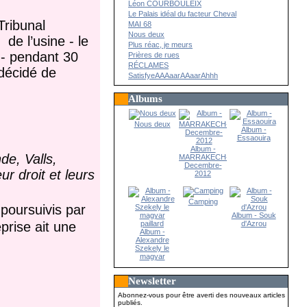
Léon COURBOULEIX
Le Palais idéal du facteur Cheval
Tribunal
MAI 68
Nous deux
de l’usine - le
Plus réac, je meurs
 - pendant 30
Prières de rues
RÉCLAMES
 décidé de
SatisfyeAAAaarAAaarAhhh
Albums
Nous deux
Album -
Essaouira
Album -
de, Valls,
MARRAKECH-
Decembre-
r droit et leurs
2012
Camping
 poursuivis par
Album - Souk
prise ait une
d'Azrou
Album -
Alexandre
Szekely le
magyar
paillard
Newsletter
Abonnez-vous pour être averti des nouveaux articles
publiés.