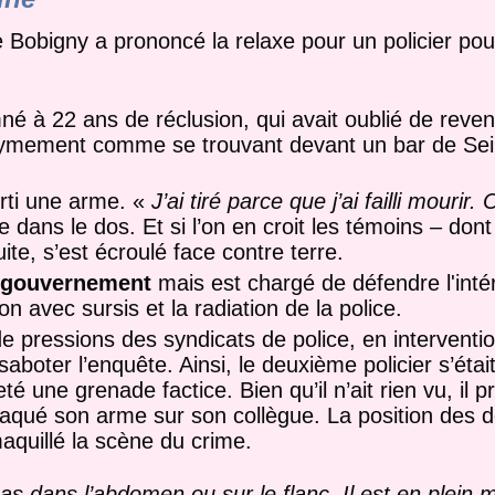
 Bobigny a prononcé la relaxe pour un policier pour
 à 22 ans de réclusion, qui avait oublié de reveni
onymement comme se trouvant devant un bar de Sei
orti une arme. «
J’ai tiré parce que j’ai failli mourir. C
lle dans le dos. Et si l’on en croit les témoins – don
e, s’est écroulé face contre terre.
du gouvernement
mais est chargé de défendre l'intér
son avec sursis et la radiation de la police.
e pressions des syndicats de police, en interventi
saboter l’enquête. Ainsi, le deuxième policier s’étai
é une grenade factice. Bien qu’il n’ait rien vu, il p
aqué son arme sur son collègue. La position des dou
aquillé la scène du crime.
pas dans l’abdomen ou sur le flanc. Il est en plein m