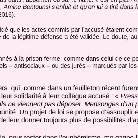
t, Amine Bentounsi s’enfuit et qu’on lui a tiré dans l
2016).
décidé que les actes commis par l’accusé étaient 
 de la légitime défense a été validée. Le doute, auss
nés à la prison ferme, comme dans celui de ce poli
nels – antisociaux – ou des jurés – marqués par l
liciers qui, comme dans un feuilleton récent fur
eur solidarité à leur collègue accusé : «
Press
’ils ne viennent pas déposer. Mensonges d’un p
unité. Un projet de loi se propose d’assouplir 
de leur donner toujours plus de possibilités d’a
de, pour rester dans l’euphémisme, me gagne !