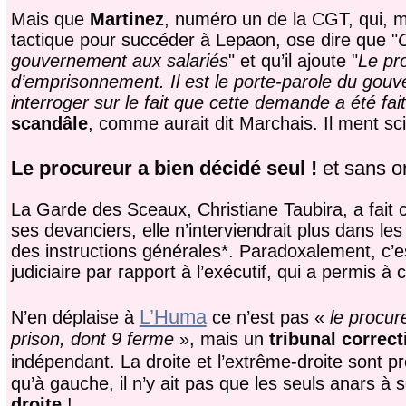
Mais que
Martinez
, numéro un de la CGT, qui, ma
tactique pour succéder à Lepaon, ose dire que "
C
gouvernement aux salariés
" et qu’il ajoute "
Le pr
d’emprisonnement. Il est le porte-parole du go
interroger sur le fait que cette demande a été fai
scandâle
, comme aurait dit Marchais. Il ment s
Le procureur a bien décidé seul !
et sans o
La Garde des Sceaux, Christiane Taubira, a fait c
ses devanciers, elle n’interviendrait plus dans le
des instructions générales*. Paradoxalement, c’e
judiciaire par rapport à l’exécutif, qui a permis 
L’Huma
N’en déplaise à
ce n’est pas «
le procur
prison, dont 9 ferme
», mais un
tribunal correc
indépendant. La droite et l’extrême-droite sont 
qu’à gauche, il n’y ait pas que les seuls anars à
droite
!