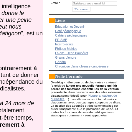
Email
intelligence
 donne le
er une peine
Liens
eut nous
Education et Devenir
Café pédagogique
 Matignon
", est un
Cahiers pédagogiques
PRISME
Interro écrite
Philippe Meirieu
Laïcité : Jean Baubérot
Grains d'encre
Géhèm
Chronique d'une chieuse cancéreuse
contrairement à
entant de donner
Nelle Formule
e indépendance du
Overblog - hébergeur du deblog-notes - a réussi
l'exploit de
lancer une nouvelle formule qui fait
dicalistes.
perdre des fonctions essentielles de la version
précédente
. Ainsi des liens vers des sites extérieurs
Koppera
cabinet de
disparaissent (désolé pour
,
curiosités
, ..). Les albums se sont transformés en
 à 24 mois de
diaporamas, avec des cadrages coupeurs de têtes.
La gestion des abonnés et des commentaires est
totalement
aussi transparente que le patrimoine de Copé. Et
toutes les fonctions de suivi du deblog-notes -
statistiques notamment - sont appauvries.
ut-être temps,
irement à