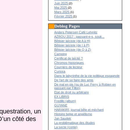
Juin 2025
(2)
Mai 2025
(2)
Mars 2025
(1)
Février 2025
(1)
Deblog Pages
Anders Petersen Café Lehmitz
AZROU 2017 : passant-e-s, souk...
Bêtisier laïciste (de A à H)
Bêtisier laïciste (de I à P)
Bêtisier laïciste (de Q à Z)
Camping
Certificat de laïcité ?
Chromos-historiques
Courriers de lecteur
Curiosa
Dans le labyrinthe de la vie politique espagnole
De l’art de se faire des amis
De mal en pis (ou de Luc Ferry à Robien en
passant par Fillon)
Etat de droit ou arbitraire
EX LIBRIS
Fredillo (album)
GUYANE
uestration, un
HARAKIRI, journal bête et méchant
Histoire belge et angélisme
 D’un côté des
Jan Saudek
La problématique des études
La secte (conte)