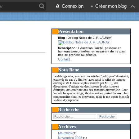
Connexion
+
Créer mon blog
Présentation
Blog
: Deblog Notes de J. F. LAUNAY
Description
: Education, laïcité, politique et
humeurs personnelles, en essayant de ne pas
trop se prendre au sérieux.
Contact
Nota Bene
Le deblog-notes, même si les articles "politiques" dominent,
essaie de ne pas s'y limiter, avec aussi le reflet de lectures
(rubrique MLF tenue le plus souvent par MFL), des
découvertes d'artistes ou dessinateurs le plus souvent
érotiques, des contributions aux tonalités diverses,etc. Pour
les articles que je rédige, ils donnent
un point de vue
: les
commentaires sont les bienvenus, mais je me donne bien sûr
le droit d'y répondre.
Recherche
Archives
Mai 2026
(1)
Novembre 2025
(1)