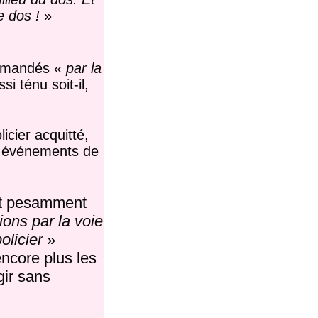
e dos !
»
commandés «
par la
i ténu soit-il,
cier acquitté,
es événements de
ent pesamment
ions par la voie
olicier
»
encore plus les
gir sans