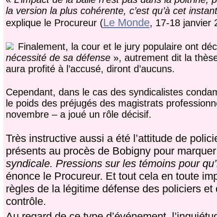
la version la plus cohérente, c’est qu’à cet instan
Le Monde
explique le Procureur (
, 17-18 janvier 
Finalement, la cour et le jury populaire ont 
nécessité de sa défense
», autrement dit la thèse
aura profité à l’accusé, diront d’aucuns.
Cependant, dans le cas des syndicalistes condam
le poids des préjugés des magistrats profession
novembre – a joué un rôle décisif.
Très instructive aussi a été l’attitude de po
présents au procès de Bobigny pour marquer l
syndicale. Pressions sur les témoins pour qu
énonce le Procureur. Et tout cela en toute imp
règles de la légitime défense des policiers et 
contrôle.
Au regard de ce type d’événement, l’inquiétu