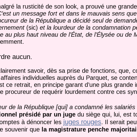
lgré la rusticité de son look, a prouvé une grande 
’est un message fort et dans le mauvais sens que
ocureur de la République a décidé seul de demand
uvernement
(sic)
et la lourdeur de la condamnation p
te au plus haut niveau de l’État, de l’Élysée ou de
ciemment.
rdre aucun.
lairement savoir, dès sa prise de fonctions, que, 
s affaires individuelles auprès du Parquet, se cont
st ce retrait, en principe garant d’une plus grand
à ce procureur de requérir lourdement contre ces syn
eur de la République [qui] a condamné les salariés
tionnel présidé par un juge
du siège qui, lui, est 
juges rouges
promptes à dénoncer les
. Il serait pe
 se souvenir que
la magistrature penche majorita