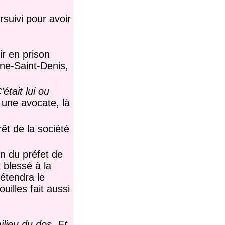
suivi pour avoir
r en prison
ne-Saint-Denis,
’était lui ou
t une avocate, là
êt de la société
on du préfet de
t blessé à la
rétendra le
illes fait aussi
ilieu du dos. Et