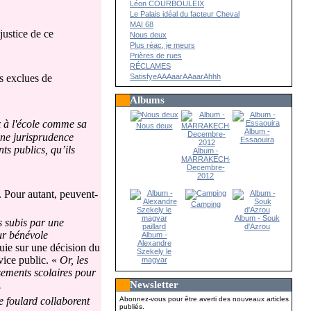
Léon COURBOULEIX
Le Palais idéal du facteur Cheval
MAI 68
ustice de ce
Nous deux
Plus réac, je meurs
Prières de rues
RÉCLAMES
SatisfyeAAAaarAAaarAhhh
es exclues de
Albums
x à l'école comme sa
Nous deux
Album -
ne jurisprudence
Essaouira
ts publics, qu’ils
Album -
MARRAKECH-
Decembre-
2012
. Pour autant, peuvent-
Camping
Album - Souk
s subis par une
d'Azrou
eur bénévole
Album -
Alexandre
uie sur une décision du
Szekely le
vice public. «
Or, les
magyar
paillard
ssements scolaires pour
Newsletter
.
Abonnez-vous pour être averti des nouveaux articles
e foulard collaborent
publiés.