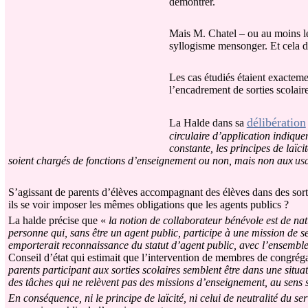
démontrer.
Mais M. Chatel – ou au moins le
syllogisme mensonger. Et cela dè
Les cas étudiés étaient exacteme
l’encadrement de sorties scolair
délibération
La Halde dans sa
circulaire d’application indique
constante, les principes de laïci
soient chargés de fonctions d’enseignement ou non, mais non aux
us
S’agissant de parents d’élèves accompagnant des élèves dans des sorti
ils se voir imposer les mêmes obligations que les agents publics ?
La halde précise que «
la notion de collaborateur bénévole est de nat
personne qui, sans être un agent public, participe à une mission de se
emporterait reconnaissance du statut d’agent public, avec l’ensemble 
Conseil d’état qui estimait que l’intervention de membres de congrégat
parents participant aux sorties scolaires semblent être dans une situa
des tâches qui ne relèvent pas des missions d’enseignement, au sens s
En conséquence, ni le principe de laïcité, ni celui de neutralité du se