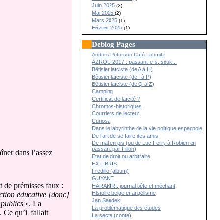
Juin 2025
(2)
Mai 2025
(2)
Mars 2025
(1)
Février 2025
(1)
Deblog Pages
Anders Petersen Café Lehmitz
AZROU 2017 : passant-e-s, souk...
Bêtisier laïciste (de A à H)
Bêtisier laïciste (de I à P)
Bêtisier laïciste (de Q à Z)
Camping
Certificat de laïcité ?
Chromos-historiques
Courriers de lecteur
Curiosa
Dans le labyrinthe de la vie politique espagnole
De l’art de se faire des amis
De mal en pis (ou de Luc Ferry à Robien en
passant par Fillon)
aîner dans l’assez
Etat de droit ou arbitraire
EX LIBRIS
Fredillo (album)
GUYANE
rt de prémisses faux :
HARAKIRI, journal bête et méchant
Histoire belge et angélisme
ction éducative [donc]
Jan Saudek
 publics
». La
La problématique des études
. Ce qu’il fallait
La secte (conte)