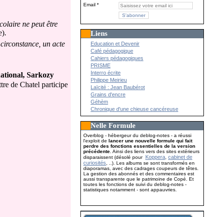
Email
colaire ne peut être
e).
Liens
 circonstance, un acte
Education et Devenir
Café pédagogique
Cahiers pédagogiques
PRISME
Interro écrite
national, Sarkozy
Philippe Meirieu
ttre de Chatel participe
Laïcité : Jean Baubérot
Grains d'encre
Géhèm
Chronique d'une chieuse cancéreuse
Nelle Formule
Overblog - hébergeur du deblog-notes - a réussi
l'exploit de
lancer une nouvelle formule qui fait
perdre des fonctions essentielles de la version
précédente
. Ainsi des liens vers des sites extérieurs
Koppera
cabinet de
disparaissent (désolé pour
,
curiosités
, ..). Les albums se sont transformés en
diaporamas, avec des cadrages coupeurs de têtes.
La gestion des abonnés et des commentaires est
aussi transparente que le patrimoine de Copé. Et
toutes les fonctions de suivi du deblog-notes -
statistiques notamment - sont appauvries.