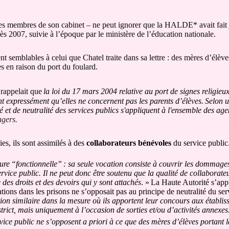
s membres de son cabinet – ne peut ignorer que la HALDE* avait fait j
s 2007, suivie à l’époque par le ministère de l’éducation nationale.
nt semblables à celui que Chatel traite dans sa lettre : des mères d’élèv
es en raison du port du foulard.
rappelait que
la loi du 17 mars 2004 relative au port de signes religieu
nt expressément qu’elles ne concernent pas les parents d’élèves.
Selon u
té et de neutralité des services publics s'appliquent à l'ensemble des agen
agers.
es, ils sont assimilés à des
collaborateurs bénévoles
du service public
ure
“fonctionnelle”
: sa seule vocation consiste à couvrir les dommage
rvice public. Il ne peut donc être soutenu que la qualité de collaborat
des droits et des devoirs qui y sont attachés
. »
La Haute Autorité s’app
ions dans les prisons ne s’opposait pas au principe de neutralité du ser
tion similaire dans la mesure où ils apportent leur concours aux établi
trict, mais uniquement à l’occasion de sorties et/ou d’activités annexes
rvice public ne s’opposent a priori à ce que des mères d’élèves portant l