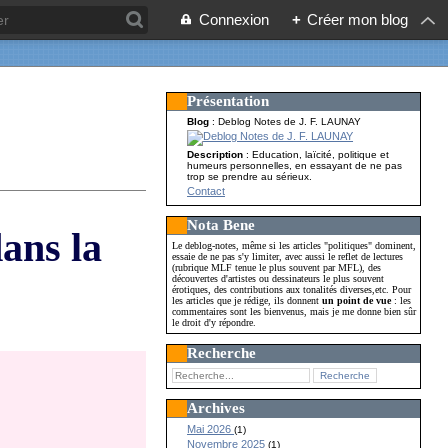
Connexion
+
Créer mon blog
Présentation
Blog
: Deblog Notes de J. F. LAUNAY
Description
: Education, laïcité, politique et
humeurs personnelles, en essayant de ne pas
trop se prendre au sérieux.
Contact
Nota Bene
dans la
Le deblog-notes, même si les articles "politiques" dominent,
essaie de ne pas s'y limiter, avec aussi le reflet de lectures
(rubrique MLF tenue le plus souvent par MFL), des
découvertes d'artistes ou dessinateurs le plus souvent
érotiques, des contributions aux tonalités diverses,etc. Pour
les articles que je rédige, ils donnent
un point de vue
: les
commentaires sont les bienvenus, mais je me donne bien sûr
le droit d'y répondre.
Recherche
Archives
Mai 2026
(1)
Novembre 2025
(1)