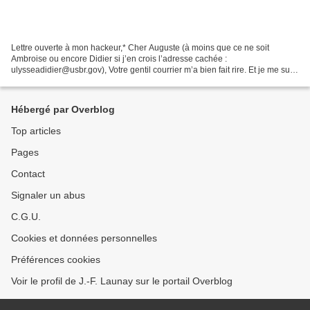
Lettre ouverte à mon hackeur,* Cher Auguste (à moins que ce ne soit
Ambroise ou encore Didier si j’en crois l’adresse cachée :
ulysseadidier@usbr.gov), Votre gentil courrier m’a bien fait rire. Et je me suis
empressé de faire partager ma joie à mes «...
Hébergé par Overblog
Top articles
Pages
Contact
Signaler un abus
C.G.U.
Cookies et données personnelles
Préférences cookies
Voir le profil de J.-F. Launay sur le portail Overblog