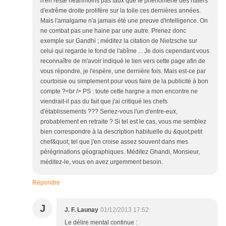
n'en reste néanmoins pas faux que le phénomène des haters
d'extrême droite prolifère sur la toile ces dernières années.
Mais l'amalgame n'a jamais été une preuve d'intelligence. On
ne combat pas une haine par une autre. Prenez donc
exemple sur Gandhi ; méditez la citation de Nietzsche sur
celui qui regarde le fond de l'abîme ... Je dois cependant vous
reconnaître de m'avoir indiqué le lien vers cette page afin de
vous répondre, je l'espère, une dernière fois. Mais est-ce par
courtoisie ou simplement pour vous faire de la publicité à bon
compte ?<br /> PS : toute cette hargne a mon encontre ne
viendrait-il pas du fait que j'ai critiqué les chefs
d'établissements ??? Seriez-vous l'un d'entre-eux,
probablement en retraite ? Si tel est le cas, vous me semblez
bien correspondre à la description habituelle du &quot;petit
chef&quot; tel que j'en croise assez souvent dans mes
pérégrinations géographiques. Méditez Ghandi, Monsieur,
méditez-le, vous en avez urgemment besoin.
Répondre
J
J. F. Launay
01/12/2013 17:52
Le délire mental continue :