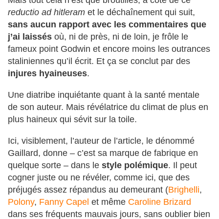
Mais tout cela n’est que broutilles, à côté de ce
reductio ad hitleram
et le déchaînement qui suit,
sans aucun rapport avec les commentaires que
j’ai laissés
où, ni de près, ni de loin, je frôle le
fameux point Godwin et encore moins les outrances
staliniennes qu’il écrit. Et ça se conclut par des
injures hyaineuses
.
Une diatribe inquiétante quant à la santé mentale
de son auteur. Mais révélatrice du climat de plus en
plus haineux qui sévit sur la toile.
Ici, visiblement, l’auteur de l’article, le dénommé
Gaillard, donne – c’est sa marque de fabrique en
quelque sorte – dans le
style polémique
. Il peut
cogner juste ou ne révéler, comme ici, que des
préjugés assez répandus au demeurant (
Brighelli
,
Polony
,
Fanny Capel
et même
Caroline Brizard
dans ses fréquents mauvais jours, sans oublier bien