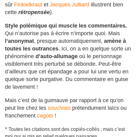
sûr
Finkielkraut
et
Jacques Julliard
illustrent bien
cette
rétropensée
).
Style polémique qui muscle les commentaires.
Qui n’autorise pas à écrire n’importe quoi. Mais
l’anonymat
, presque automatiquement,
amène à
toutes les outrances
. Ici, on a en quelque sorte un
phénomène
d’auto-allumage
où le personnage
visiblement très perturbé se débonde. Peut-être
d’ailleurs que cet épandage a pour lui une vertu en
quelque sorte purgative. Du commentaire en guise
de lavement !
Mais c’est de la guimauve par rapport à ce qu’on
peut lire chez les
souchiais
prétendument laïcs ou
franchement
cagots
!
*
Toutes les citations sont des copiés-collés ; mais c’est
moi qui ai mis en relief quelques passages
.