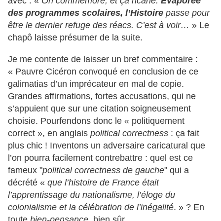
avec : «
On commémore, et ça ricane.
Evaporée
des programmes scolaires, l’Histoire
passe pour
être le dernier refuge des réacs. C’est à voir…
» Le
chapô laisse présumer de la suite.
Je me contente de laisser un bref commentaire :
« Pauvre Cicéron convoqué en conclusion de ce
galimatias d’un imprécateur en mal de copie.
Grandes affirmations, fortes accusations, qui ne
s’appuient que sur une citation soigneusement
choisie. Pourfendons donc le « politiquement
correct », en anglais
political correctness
: ça fait
plus chic ! Inventons un adversaire caricatural que
l’on pourra facilement contrebattre : quel est ce
fameux "
political correctness de gauche
" qui a
décrété «
que l’histoire de France était
l’apprentissage du nationalisme, l’éloge du
colonialisme et la célébration de l’inégalité
. » ? En
toute
bien-pensance
, bien sûr.