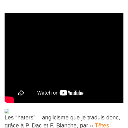
Les “haters” – anglicisme que je traduis donc,
grâce à P. Dac et F. Blanche, par «
Têtes