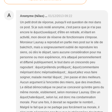
A
Anonyme (hélas) ...
01/12/2013 09:22
Un petit droit de réponse, puisqu'il est question de moi dans
ce post. Si je suis resté anonyme, c'est parce que je n'ai pas
encore le &quot;luxe&quot; d'être en retraite, et étant en
activité, mon devoir de réserve de fonctionnaire s'impose.
Monsieur Launay a reproduit en partie mes post sur le site de
bakchich, mais a soigneusement oublié de reproduire les
siens, où dès le départ, sans aucune considération pour ma
personne ou mon expérience, m'a attaqué personnellement
et diffamé publiquement, le tout dans un crescendo peu
ragoutant : &quot;prétendu prof&quot;; &quot;commentaire
méprisant donc méprisable&quot; ; &quot;allez vous faire
soigner, malade mental !&quot; ; j'en passe et des meilleurs.
Aucun argument à l'encontre des miens, que des invectives.
Le débat démocratique ne peut se concevoir qu'entre gens du
même monde, visiblement, selon monsieur Launay. Etre un
&quot;hater&quot;, selon lui, est donc ma condamnation
morale. Pour une fois, il devrait se regarder le nombril...
Malgré le fait que je ne partage pas forcément sa morale, il