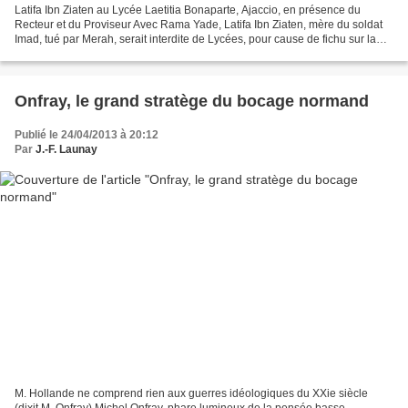
Latifa Ibn Ziaten au Lycée Laetitia Bonaparte, Ajaccio, en présence du
Recteur et du Proviseur Avec Rama Yade, Latifa Ibn Ziaten, mère du soldat
Imad, tué par Merah, serait interdite de Lycées, pour cause de fichu sur la
tête ! Pour toute réponse au drame...
Onfray, le grand stratège du bocage normand
Publié le 24/04/2013 à 20:12
Par
J.-F. Launay
M. Hollande ne comprend rien aux guerres idéologiques du XXie siècle
(dixit M. Onfray) Michel Onfray, phare lumineux de la pensée basse