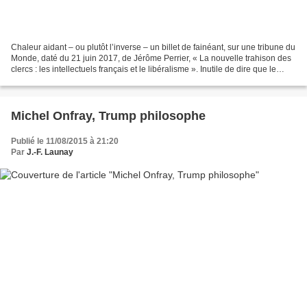
Chaleur aidant – ou plutôt l’inverse – un billet de fainéant, sur une tribune du
Monde, daté du 21 juin 2017, de Jérôme Perrier, « La nouvelle trahison des
clercs : les intellectuels français et le libéralisme ». Inutile de dire que le
passage sur Todd...
Michel Onfray, Trump philosophe
Publié le 11/08/2015 à 21:20
Par
J.-F. Launay