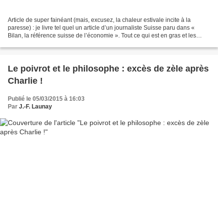
Article de super fainéant (mais, excusez, la chaleur estivale incite à la
paresse) : je livre tel quel un article d’un journaliste Suisse paru dans «
Bilan, la référence suisse de l’économie ». Tout ce qui est en gras et les
éventuels liens sont de mon...
Le poivrot et le philosophe : excès de zèle après
Charlie !
Publié le 05/03/2015 à 16:03
Par
J.-F. Launay