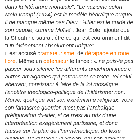
dans la littérature mondiale
". "
Le nazisme selon
Mein Kampf (1924) est le modèle hébraïque auquel
il ne manque même pas Dieu
: Hitler est le guide de
son peuple, comme Moïse
". Jean Soler ajoute que
la Shoah ne saurait être ce qui est couramment dit :
"
Un événement absolument unique
".
Il est accusé d’
amateurisme
, de
dérapage en roue
libre
. Même un
défenseur
le tance : «
ne puis-je pas
passer sous silence les différents anachronismes et
autres amalgames qui parcourent ce texte, tel celui,
aberrant, consistant à faire de la loi mosaïque
l’ancêtre théologico-politique de l’hitlérisme: non,
Moïse, quel que soit son extrémisme religieux, voire
son fanatisme guerrier, n’est pas l’archaïque
préfiguration d’Hitler, si ce n’est au prix d’une
interprétation exagérément partisane, et donc
fausse sur le plan de l’herméneutique, du texte
biblique. Davantage : la Shoah, par son ampleur