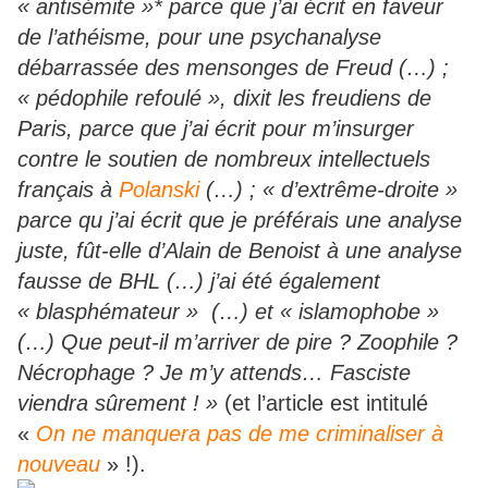
« antisémite »* parce que j’ai écrit en faveur
de l’athéisme, pour une psychanalyse
débarrassée des mensonges de Freud (…) ;
« pédophile refoulé », dixit les freudiens de
Paris, parce que j’ai écrit pour m’insurger
contre le soutien de nombreux intellectuels
français à
Polanski
(…) ; « d’extrême-droite »
parce qu j’ai écrit que je préférais une analyse
juste, fût-elle d’Alain de Benoist à une analyse
fausse de BHL (…) j’ai été également
« blasphémateur » (…) et « islamophobe »
(…) Que peut-il m’arriver de pire ? Zoophile ?
Nécrophage ? Je m’y attends… Fasciste
viendra sûrement ! »
(et l’article est intitulé
«
On ne manquera pas de me criminaliser à
nouveau
» !).