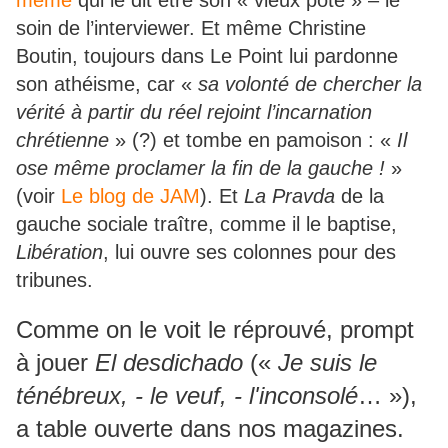
même
qui le dit être son « vieux pote » – le
soin de l’interviewer. Et même Christine
Boutin, toujours dans Le Point lui pardonne
son athéisme, car «
sa volonté de chercher la
vérité à partir du réel rejoint l’incarnation
chrétienne
» (?) et tombe en pamoison : «
Il
ose même proclamer la fin de la gauche !
»
(voir
Le blog de JAM
). Et
La Pravda
de la
gauche sociale traître, comme il le baptise,
Libération
, lui ouvre ses colonnes pour des
tribunes.
Comme on le voit le réprouvé, prompt
à jouer
El desdichado
(«
Je suis le
ténébreux, - le veuf, - l'inconsolé
… »),
a table ouverte dans nos magazines.