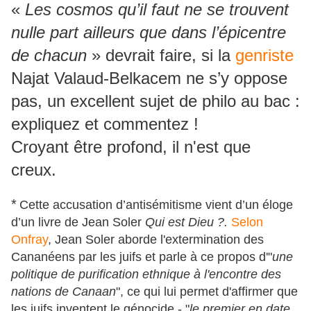
«
Les cosmos qu’il faut ne se trouvent
nulle part ailleurs que dans l’épicentre
de chacun
» devrait faire, si la
genriste
Najat Valaud-Belkacem ne s’y oppose
pas, un excellent sujet de philo au bac :
expliquez et commentez !
Croyant être profond, il n'est que
creux.
*
Cette accusation d’antisémitisme vient d’un éloge
d’un livre de Jean Soler
Qui est Dieu ?.
Selon
Onfray
, Jean Soler aborde l'extermination des
Cananéens par les juifs et parle à ce propos d'"
une
politique de purification ethnique à l'encontre des
nations de Canaan
", ce qui lui permet d'affirmer que
les juifs inventent le génocide - "
le premier en date