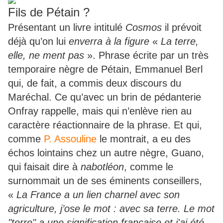
Fils de Pétain ?
Présentant un livre intitulé
Cosmos
il prévoit
déjà qu’on lui
enverra à la figure
«
La terre,
elle, ne ment pas
». Phrase écrite par un très
temporaire nègre de Pétain, Emmanuel Berl
qui, de fait, a commis deux discours du
Maréchal. Ce qu’avec un brin de pédanterie
Onfray rappelle, mais qui n’enlève rien au
caractère réactionnaire de la phrase. Et qui,
comme
P. Assouline
le montrait, a eu des
échos lointains chez un autre nègre, Guano,
qui faisait dire à
nabotléon
, comme le
surnommait un de ses éminents conseillers,
«
La France a un lien charnel avec son
agriculture, j’ose le mot : avec sa terre. Le mot
"terre" a une signification française et j'ai été