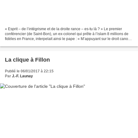
« Esprit – de l’intégrisme et de la droite rance – es-tu là ? » Le premier
conférencier (de Saint-Bon), un ex-colonel qui prête à l’islam 8 millions de
fidèles en France, interpelait ainsi le pape : « M’appuyant sur le droit canon,
je m’autorise à exprimer...
La clique à Fillon
Publié le 06/01/2017 à 22:15
Par
J.-F. Launay