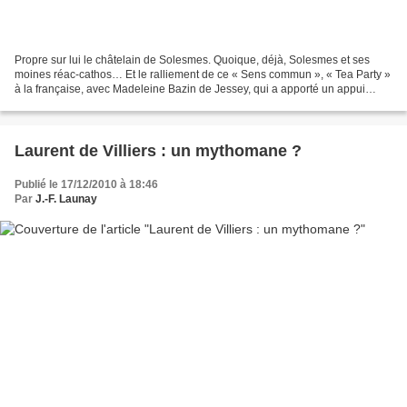
Propre sur lui le châtelain de Solesmes. Quoique, déjà, Solesmes et ses
moines réac-cathos… Et le ralliement de ce « Sens commun », « Tea Party »
à la française, avec Madeleine Bazin de Jessey, qui a apporté un appui
décisif aux primaires… Mais on découvre...
Laurent de Villiers : un mythomane ?
Publié le 17/12/2010 à 18:46
Par
J.-F. Launay