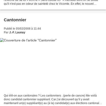
qu'il n'est pas en odeur de sainteté chez le Vicomte. En effet, le nouvel
évêque de Luçon, évêché de la...
Cantonnier
Publié le 05/02/2008 à 11:44
Par
J.-F. Launay
Qui élit-on aux cantonales ? Les cantonniers . (perle de cancre) Me voilà
donc candidat cantonnier suppléant. Car j’ai découvert qu’il y avait
maintenant un(e) suppléant(e) au (à la) candidat(e) aux élections cantonales