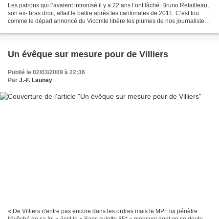
Les patrons qui l’avaient intronisé il y a 22 ans l’ont lâché. Bruno Retailleau,
son ex- bras droit, allait le battre après les cantonales de 2011. C’est fou
comme le départ annoncé du Vicomte libère les plumes de nos journalistes
d’Ouest-France. « L’épilogue...
Un évêque sur mesure pour de Villiers
Publié le 02/03/2009 à 22:36
Par
J.-F. Launay
« De Villiers n'entre pas encore dans les ordres mais le MPF lui pénètre
l'évêché de sa foi » écrit le « Sans culotte 85* » mensuel dont on se doute