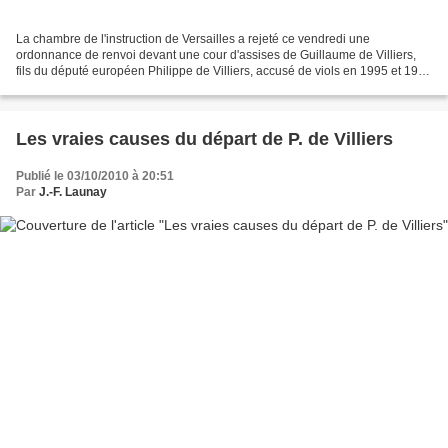
La chambre de l'instruction de Versailles a rejeté ce vendredi une
ordonnance de renvoi devant une cour d'assises de Guillaume de Villiers,
fils du député européen Philippe de Villiers, accusé de viols en 1995 et 1996
sur son frère cadet, Laurent. Le...
Les vraies causes du départ de P. de Villiers
Publié le 03/10/2010 à 20:51
Par
J.-F. Launay