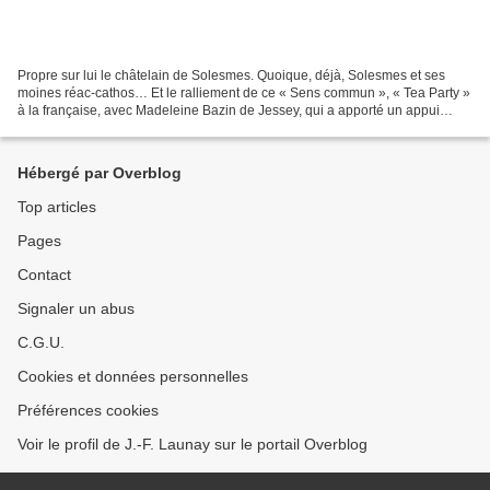
Propre sur lui le châtelain de Solesmes. Quoique, déjà, Solesmes et ses
moines réac-cathos… Et le ralliement de ce « Sens commun », « Tea Party »
à la française, avec Madeleine Bazin de Jessey, qui a apporté un appui
décisif aux primaires… Mais on découvre...
Hébergé par Overblog
Top articles
Pages
Contact
Signaler un abus
C.G.U.
Cookies et données personnelles
Préférences cookies
Voir le profil de J.-F. Launay sur le portail Overblog