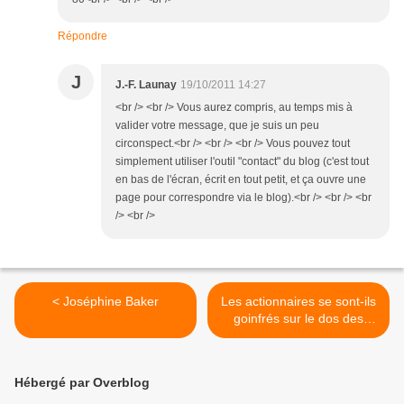
Répondre
J
J.-F. Launay
19/10/2011 14:27
<br /> <br /> Vous aurez compris, au temps mis à
valider votre message, que je suis un peu
circonspect.<br /> <br /> <br /> Vous pouvez tout
simplement utiliser l'outil "contact" du blog (c'est tout
en bas de l'écran, écrit en tout petit, et ça ouvre une
page pour correspondre via le blog).<br /> <br /> <br
/> <br />
< Joséphine Baker
Les actionnaires se sont-ils
goinfrés sur le dos des
salariés ? >
Hébergé par Overblog