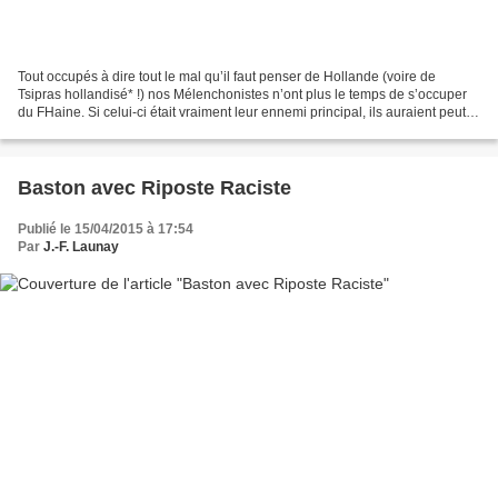
Tout occupés à dire tout le mal qu’il faut penser de Hollande (voire de
Tsipras hollandisé* !) nos Mélenchonistes n’ont plus le temps de s’occuper
du FHaine. Si celui-ci était vraiment leur ennemi principal, ils auraient peut-
être noté l’assez abjecte...
Baston avec Riposte Raciste
Publié le 15/04/2015 à 17:54
Par
J.-F. Launay