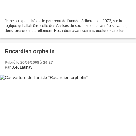
Je ne suis plus, hélas, le perdreau de l'année. Adhérent en 1973, sur la
logique qui allait être celle des Assises du socialisme de l'année suivante,
donc, presque naturellement, Rocardien ayant commis quelques articles
dans FAIRE (remarquable revue animée...
Rocardien orphelin
Publié le 20/09/2008 à 20:27
Par
J.-F. Launay