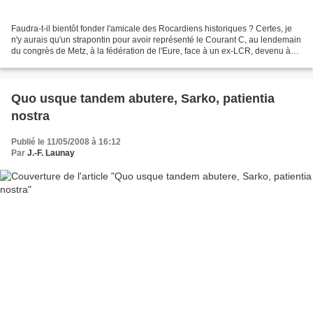
Faudra-t-il bientôt fonder l'amicale des Rocardiens historiques ? Certes, je
n'y aurais qu'un strapontin pour avoir représenté le Courant C, au lendemain
du congrès de Metz, à la fédération de l'Eure, face à un ex-LCR, devenu à
vitesse grand V 1er secrétaire...
Quo usque tandem abutere, Sarko, patientia
nostra
Publié le 11/05/2008 à 16:12
Par
J.-F. Launay