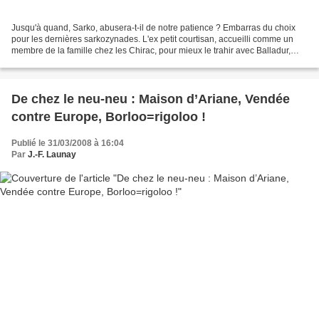
Jusqu'à quand, Sarko, abusera-t-il de notre patience ? Embarras du choix
pour les dernières sarkozynades. L'ex petit courtisan, accueilli comme un
membre de la famille chez les Chirac, pour mieux le trahir avec Balladur,
s'en prend à son prédécesseur,...
De chez le neu-neu : Maison d’Ariane, Vendée
contre Europe, Borloo=rigoloo !
Publié le 31/03/2008 à 16:04
Par
J.-F. Launay