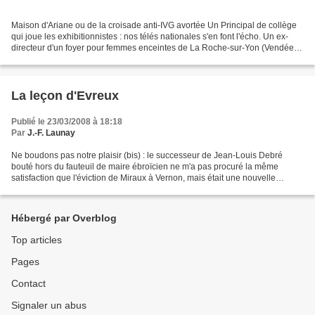
Maison d'Ariane ou de la croisade anti-IVG avortée Un Principal de collège
qui joue les exhibitionnistes : nos télés nationales s'en font l'écho. Un ex-
directeur d'un foyer pour femmes enceintes de La Roche-sur-Yon (Vendée)
condamné vendredi 28/03/08...
La leçon d'Evreux
Publié le 23/03/2008 à 18:18
Par
J.-F. Launay
Ne boudons pas notre plaisir (bis) : le successeur de Jean-Louis Debré
bouté hors du fauteuil de maire ébroïcien ne m'a pas procuré la même
satisfaction que l'éviction de Miraux à Vernon, mais était une nouvelle
agréable. Le « petit » Champredon m'avait,...
Hébergé par Overblog
Top articles
Pages
Contact
Signaler un abus