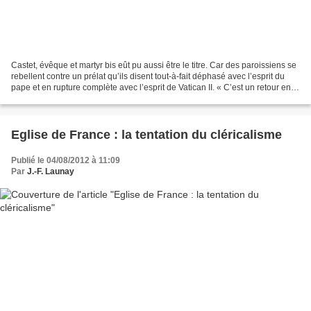
Castet, évêque et martyr bis eût pu aussi être le titre. Car des paroissiens se
rebellent contre un prélat qu’ils disent tout-à-fait déphasé avec l’esprit du
pape et en rupture complète avec l’esprit de Vatican II. « C’est un retour en
arrière qui instaure...
Eglise de France : la tentation du cléricalisme
Publié le 04/08/2012 à 11:09
Par
J.-F. Launay