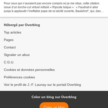
Pour ceux qui n’auraient pas encore compris où je me situe, cette citation
issue d’un torche-cul virtuel intitulé « Riposte laïque » : « Faudrait-il aller
jusqu’à applaudir l’ineffable pape de la laïcité ouverte, Baubérot*, qui, dans
« Le Monde » gémit...
Hébergé par Overblog
Top articles
Pages
Contact
Signaler un abus
C.G.U.
Cookies et données personnelles
Préférences cookies
Voir le profil de J.-F. Launay sur le portail Overblog
Créer un blog sur Overblog
Créer un blog