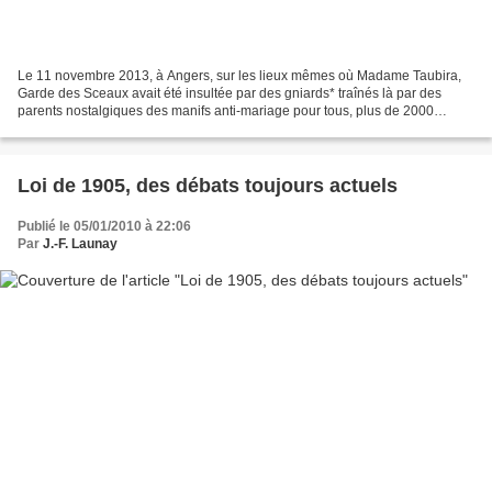
Le 11 novembre 2013, à Angers, sur les lieux mêmes où Madame Taubira,
Garde des Sceaux avait été insultée par des gniards* traînés là par des
parents nostalgiques des manifs anti-mariage pour tous, plus de 2000
citoyennes et citoyens se sont rassemblés...
Loi de 1905, des débats toujours actuels
Publié le 05/01/2010 à 22:06
Par
J.-F. Launay