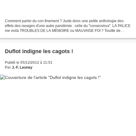
Comment parler du con finement ? Juste donc une petite anthologie des
effets des ravages d'une autre pandémie : celle du "conarovirus". LA PALICE
me voilà TROUBLES DE LA MÈMOIRE ou MAUVAISE FOI ? Touitte de
Mélenchon le 27 mars, à propos de l'élection...
Duflot indigne les cagots !
Publié le 05/12/2012 à 11:51
Par
J.-F. Launay