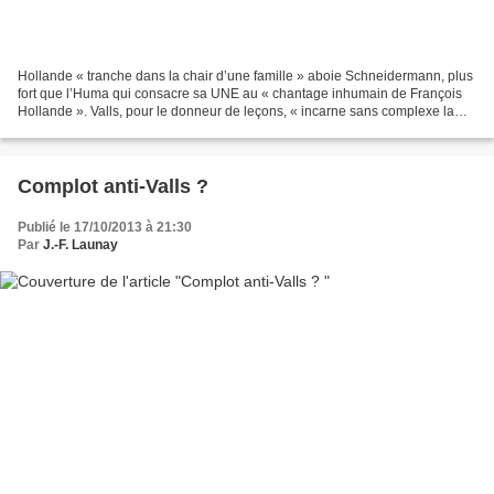
Hollande « tranche dans la chair d’une famille » aboie Schneidermann, plus
fort que l’Huma qui consacre sa UNE au « chantage inhumain de François
Hollande ». Valls, pour le donneur de leçons, « incarne sans complexe la
lepénisation des esprits » et quiconque...
Complot anti-Valls ?
Publié le 17/10/2013 à 21:30
Par
J.-F. Launay