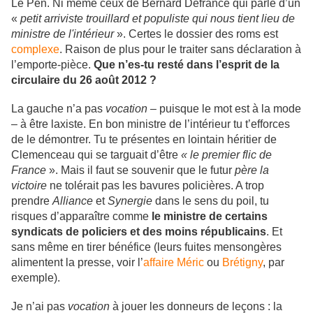
Le Pen. Ni même ceux de Bernard Defrance qui parle d’un
«
petit arriviste trouillard et populiste qui nous tient lieu de
ministre de l'intérieur
». Certes le dossier des roms est
complexe
. Raison de plus pour le traiter sans déclaration à
l’emporte-pièce.
Que n’es-tu resté dans l’esprit de la
circulaire du 26 août 2012 ?
La gauche n’a pas
vocation
– puisque le mot est à la mode
– à être laxiste. En bon ministre de l’intérieur tu t’efforces
de le démontrer. Tu te présentes en lointain héritier de
Clemenceau qui se targuait d’être
« le premier flic de
France
». Mais il faut se souvenir que le futur
père la
victoire
ne tolérait pas les bavures policières. A trop
prendre
Alliance
et
Synergie
dans le sens du poil, tu
risques d’apparaître comme
le ministre de certains
syndicats de policiers et des moins républicains
. Et
sans même en tirer bénéfice (leurs fuites mensongères
alimentent la presse, voir l’
affaire Méric
ou
Brétigny
, par
exemple).
Je n’ai pas
vocation
à jouer les donneurs de leçons : la