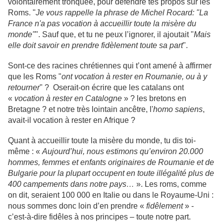
volontairement tronquée, pour défendre tes propos sur les
Roms. "
Je vous rappelle la phrase de Michel Rocard: "La
France n'a pas vocation à accueillir toute la misère du
monde"
". Sauf que, et tu ne peux l’ignorer, il ajoutait "
Mais
elle doit savoir en prendre fidèlement toute sa part
".
Sont-ce des racines chrétiennes qui t’ont amené à affirmer
que les Roms "
ont vocation à rester en Roumanie, ou à y
retourner
" ? Oserait-on écrire que les catalans ont
«
vocation à rester en Catalogne
» ? les bretons en
Bretagne ? et notre très lointain ancêtre, l'
homo sapiens
,
avait-il vocation à rester en Afrique ?
Quant à accueillir toute la misère du monde, tu dis toi-
même : «
Aujourd’hui, nous estimons qu’environ 20.000
hommes, femmes et enfants originaires de Roumanie et de
Bulgarie pour la plupart occupent en toute illégalité plus de
400 campements dans notre pays…
». Les roms, comme
on dit, seraient 100 000 en Italie ou dans le Royaume-Uni :
nous sommes donc loin d’en prendre «
fidêlement
» -
c’est-à-dire fidêles à nos principes – toute notre part.