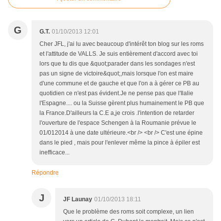
G
G.T.
01/10/2013 12:01
Cher JFL, j'ai lu avec beaucoup d'intérêt ton blog sur les roms
et l'attitude de VALLS. Je suis entièrement d'accord avec toi
lors que tu dis que &quot;parader dans les sondages n'est
pas un signe de victoire&quot;,mais lorsque l'on est maire
d'une commune et de gauche et que l'on a à gérer ce PB au
quotidien ce n'est pas évident.Je ne pense pas que l'Ilalie
l'Espagne.... ou la Suisse gèrent plus humainement le PB que
la France.D'ailleurs la C.E a,je crois .l'intention de retarder
l'ouverture de l'espace Schengen à la Roumanie prévue le
01/012014 à une date ultérieure.<br /> <br /> C'est une épine
dans le pied , mais pour l'enlever même la pince à épiler est
inefficace...
Répondre
J
JF Launay
01/10/2013 18:11
Que le problème des roms soit complexe, un lien