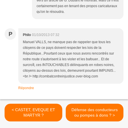
vers un article de G. Dubant le montrait. Mais ce n'est
certainement pas en tenant des propos caricaturaux
qu'on le résoudra.
P
Philo
01/10/2013 07:32
Manuel VALLS, ne manque pas de rappeler que tous les
citoyens de ce pays doivent respecter les lois de la
République...Pourtant ceux que nous avons rencontrés sur
notre route s'autorisent à les violer et les bafouer... Et de
surcroît, ces INTOUCHABLES délinquants en robes noires,
citoyens au-dessus des lois, demeurent pourtant IMPUNIS...
<br /> http://combatcontreinjustice.over-blog.com
Répondre
< CASTET, EVEQUE ET
Défense des conducteurs
MARTYR ?
ou pompes à dons ? >