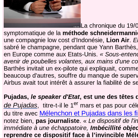
La chronique du 19/
symptomatique de la
méthode schneidermanni
une compagnie low cost d’Indonésie,
Lion Air
.
E
sabré le champagne, pendant que Yann Barthès, s
en Europe comme aux Etats-Unis.
«
Sous-entend
avenir de poubelles volantes, aux mains d'une 
Barthès invitait un ex-pilote qui expliquait, comm
beaucoup d’autres, souffre du manque de supervi
Airbus avait tout intérêt à assurer la fiabilité d
Pujadas,
le speaker d'Etat
, est une des têtes 
er
de Pujadas
, titre-t-il le 1
mars et pas pour célé
Mélenchon et Pujadas dans les fi
du titre avec
notez bien,
pas journaliste
. «
Le dispositif de l'
immédiate à une échappatoire,
Imbécillité objec
reprendre ce dispositif face à l’invincible Mél