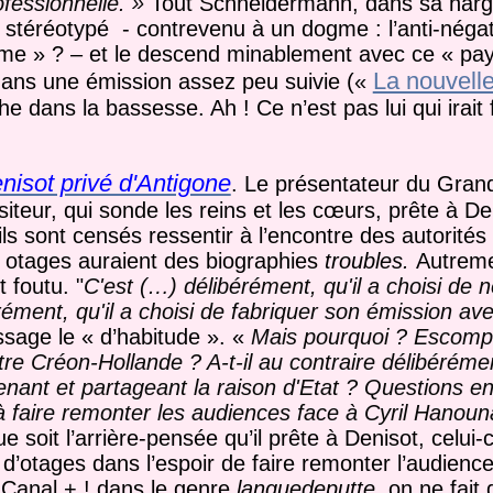
ofessionnelle. »
Tout Schneidermann, dans sa hargne,
ge stéréotypé - contrevenu à un dogme : l’anti-néga
 dogme » ? – et le descend minablement avec ce « pay
La nouvelle
ans une émission assez peu suivie (
«
he dans la bassesse. Ah ! Ce n’est pas lui qui irait
nisot privé d'Antigone
.
Le présentateur du Grand
iteur, qui sonde les reins et les cœurs, prête à Den
ils sont censés ressentir à l’encontre des autorités 
ux otages auraient des biographies
troubles.
Autreme
t foutu.
"
C'est (…) délibérément, qu'il a choisi de
ément, qu'il a choisi de fabriquer son émission ave
sage le « d’habitude ». «
Mais pourquoi ? Escompta
tre Créon-Hollande ? A-t-il au contraire délibérém
enant et partageant la raison d'Etat ? Questions 
 à faire remonter les audiences face à Cyril Hanou
 soit l’arrière-pensée qu’il prête à Denisot, celui-c
’otages dans l’espoir de faire remonter l’audience
 Canal + ! dans le genre
languedeputte
, on ne fait