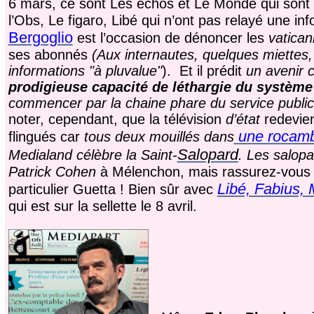
6 mars, ce sont Les échos et Le Monde qui sont 
l’Obs, Le figaro, Libé qui n’ont pas relayé une i
Bergoglio
est l’occasion de dénoncer les
vatican
ses abonnés
(
Aux internautes, quelques miettes, 
informations "à pluvalue"
). Et il prédit
un avenir 
prodigieuse capacité de léthargie du système
commencer par la chaine phare du service public
noter, cependant, que la télévision
d’état
redevie
une rocamb
flingués car
tous deux mouillés dans
Salopard
Medialand célèbre la Saint-
.
Les salopa
Patrick Cohen
à Mélenchon, mais rassurez-vous l
Libé, Fabius, 
particulier Guetta ! Bien sûr avec
qui est sur la sellette le 8 avril.