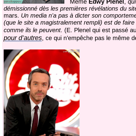
Même
Edwy Plenel
,
qui
démissionné dès les premières révélations du si
mars.
Un media n'a pas à dicter son comportemen
(que le site a magistralement rempli) est de fair
comme ils le peuvent.
(E. Plenel qui est passé a
pour d’autres
, ce qui n’empêche pas le même de d