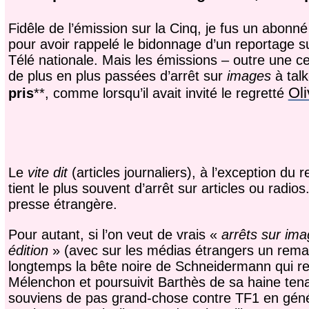
Fidêle de l’émission sur la Cinq, je fus un abonné
pour avoir rappelé le bidonnage d’un reportage s
Télé nationale. Mais les émissions – outre une c
de plus en plus passées d’arrêt sur
images
à tal
Oli
pris
**, comme lorsqu’il avait invité le regretté
Le
vite dit
(articles journaliers), à l’exception d
tient le plus souvent d’arrêt sur articles ou radi
presse étrangère.
Pour autant, si l’on veut de vrais «
arrêts sur im
édition
» (avec sur les médias étrangers un rem
longtemps la bête noire de Schneidermann qui re
Mélenchon et poursuivit Barthès de sa haine ten
souviens de pas grand-chose contre TF1 en génér