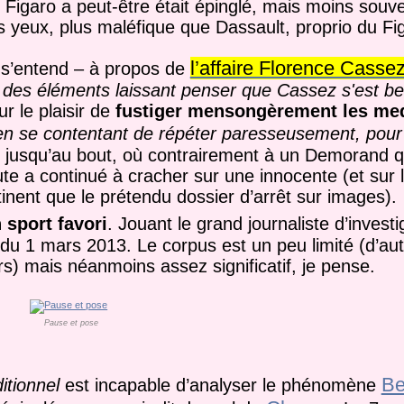
Le Figaro a peut-être était épinglé, mais moins souv
s yeux, plus maléfique que Dassault, proprio du Fi
l’affaire Florence Casse
 s’entend – à propos de
s, des éléments laissant penser que Cassez s'est be
ur le plaisir de
fustiger mensongèrement les med
en se contentant de répéter paresseusement, pour 
 jusqu’au bout, où contrairement à un Demorand qui
te a continué à cracher sur une innocente (et sur l
nent que le prétendu dossier d’arrêt sur images).
 sport favori
. Jouant le grand journaliste d’investig
 du 1 mars 2013. Le corpus est un peu limité (d’aut
s) mais néanmoins assez significatif, je pense.
Pause et pose
Be
itionnel
est incapable d’analyser le phénomène