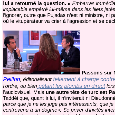
lui a retourné la question.
«
Embarras immédiat 
implacable empêtré lui-même dans les filets jeté
l’ignorer, outre que Pujadas n’est ni ministre, n
où le vitupérateur va crier à l’agression et se déc
Passons sur 
Peillon
tellement à charge cont
, éditorialisant
pétant les plombs en direct
l'ordre, ou bien
lors
l’audiovisuel. Mais
une autre tête de turc est P
Taddéi que, quant à lui, il n’inviterait ni Dieudo
parce que je ne les juge pas intéressants, que je 
contrevenu à un dogme». Se priver d’invités inté