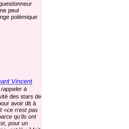
 questionneur
ne peut
hange polémique
eant Vincent
 rappeler à
vité des stars de
pour avoir dit à
it «ce n’est pas
arce qu’ils ont
st, pour un