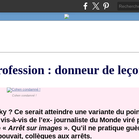
fession : donneur de leço
Cohen condamné !
y ? Ce serait atteindre une variante du po
vis-à-vis de l’ex- journaliste du Monde viré
e «
Arrêt sur images
». Qu’il ne pratique guè
e pouvait, collègues aux arrêts.