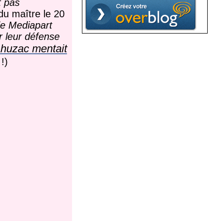
t pas
du maître le 20
de Mediapart
r leur défense
huzac mentait
!)