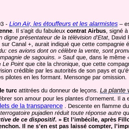
Lion Air, les étouffeurs et les alarmistes
03
-
– e
enne
. Il s’agit du fabuleux
contrat Airbus
, signé à
n digne présentateur de la télévision d'Etat
, David 
ur Canal +, aurait indiqué que cette compagnie éta
u: ces avions dont on célèbre la vente, sont promi
compagnie de sagouins. »
Sauf que, dans le même
e
Le Point
que cite la chronique, que cette compa
sion crédible par les autorités de son pays et qu
e ses pilotes en les formant. Mensonge par omission.
La plante 
de turc
attitrées du donneur de leçons.
brer son amour pour les plantes d’ornement. Il a 
lets de la transparence
. Descente en flamme du
interrogatoire pujadien réduit toute réponse autre qu
tive de ce dispositif
. » Et l’imbécile, après Fil
enchon. Il ne s’en est pas laissé compter, l’imp