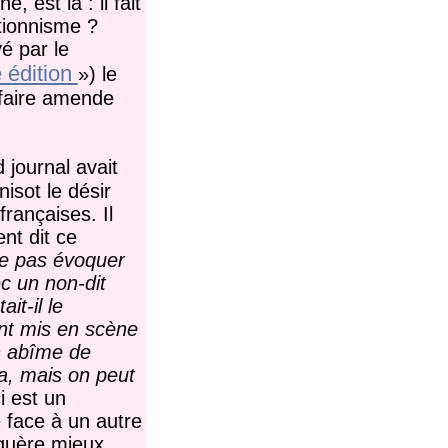
 est là : il fait
tionnisme ?
é par le
 édition
»
) le
 faire amende
 journal avait
isot le désir
françaises. Il
nt dit ce
 ne pas évoquer
c un non-dit
it-il le
ent mis en scène
en abîme de
na, mais on peut
i est un
 face à un autre
 guère mieux.