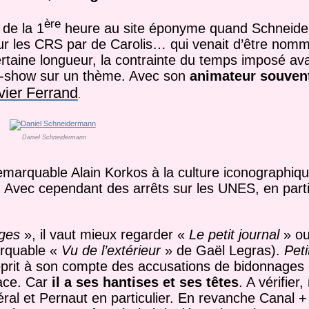
ère
 de la 1
heure au site éponyme quand Schneider
ur les CRS par de Carolis… qui venait d’être nommé
ertaine longueur, la contrainte du temps imposé ava
k-show sur un thème. Avec son
animateur souvent
vier Ferrand
.
Daniel Schneidermann
u remarquable Alain Korkos à la culture iconographiq
os. Avec cependant des arrêts sur les UNES, en parti
ages
», il vaut mieux regarder «
Le petit journal
» o
arquable «
Vu de l’extérieur
» de Gaël Legras).
Peti
prit à son compte des accusations de bidonnages 
ace. Car
il a ses hantises et ses têtes
. A vérifier
al et Pernaut en particulier. En revanche Canal + 