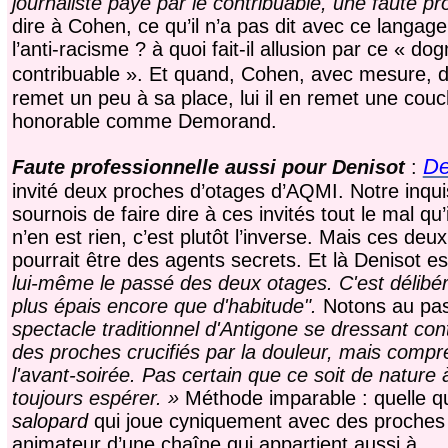
journaliste payé par le contribuable, une faute pr
dire à Cohen, ce qu’il n’a pas dit avec ce langa
l’anti-racisme ? à quoi fait-il allusion par ce «
contribuable ». Et quand, Cohen, avec mesure, d
remet un peu à sa place, lui il en remet une couc
honorable comme Demorand.
De
Faute professionnelle aussi pour Denisot
:
invité deux proches d’otages d’AQMI. Notre inquis
sournois de faire dire à ces invités tout le mal qu’
n’en est rien, c’est plutôt l’inverse. Mais ces de
pourrait être des agents secrets. Et là Denisot es
lui-même le passé des deux otages. C'est délibér
plus épais encore que d'habitude".
Notons au pas
spectacle traditionnel d'Antigone se dressant con
des proches crucifiés par la douleur, mais compr
l'avant-soirée. Pas certain que ce soit de nature
toujours espérer. »
Méthode imparable : quelle que
salopard
qui joue cyniquement avec des proches d
animateur d’une chaîne qui appartient aussi à …