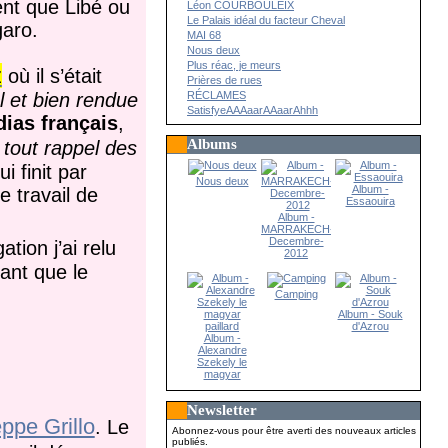
ent que Libé ou
Léon COURBOULEIX
Le Palais idéal du facteur Cheval
garo.
MAI 68
Nous deux
Plus réac, je meurs
z
où il s’était
Prières de rues
l et bien rendue
RÉCLAMES
SatisfyeAAAaarAAaarAhhh
ias français
,
Albums
tout rappel des
 finit par
Nous deux
Album -
e travail de
Essaouira
Album -
MARRAKECH-
Decembre-
ation j’ai relu
2012
ant que le
Camping
Album - Souk
d'Azrou
Album -
Alexandre
Szekely le
magyar
paillard
Newsletter
ppe Grillo
. Le
Abonnez-vous pour être averti des nouveaux articles
publiés.