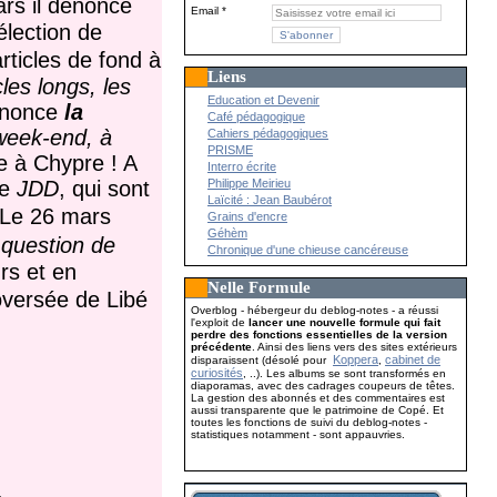
ars il dénonce
Email
élection de
rticles de fond à
Liens
les longs, les
Education et Devenir
énonce
la
Café pédagogique
week-end, à
Cahiers pédagogiques
PRISME
se à Chypre ! A
Interro écrite
le
JDD
, qui sont
Philippe Meirieu
Laïcité : Jean Baubérot
Le 26 mars
Grains d'encre
Géhèm
 question de
Chronique d'une chieuse cancéreuse
rs et en
Nelle Formule
oversée de Libé
Overblog - hébergeur du deblog-notes - a réussi
l'exploit de
lancer une nouvelle formule qui fait
perdre des fonctions essentielles de la version
précédente
. Ainsi des liens vers des sites extérieurs
Koppera
cabinet de
disparaissent (désolé pour
,
curiosités
, ..). Les albums se sont transformés en
diaporamas, avec des cadrages coupeurs de têtes.
La gestion des abonnés et des commentaires est
aussi transparente que le patrimoine de Copé. Et
toutes les fonctions de suivi du deblog-notes -
statistiques notamment - sont appauvries.