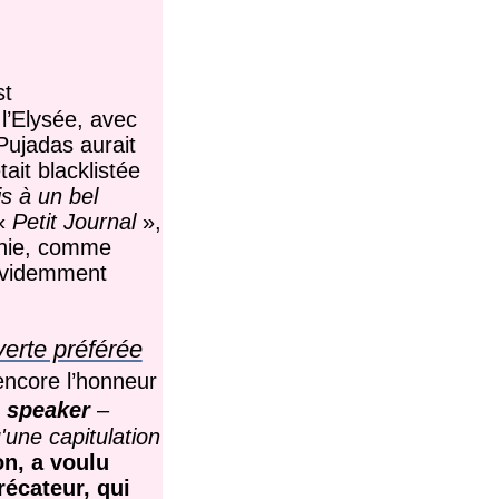
st
 l’Elysée, avec
Pujadas aurait
it blacklistée
s à un bel
 «
Petit Journal
»,
gnie, comme
’évidemment
verte préférée
encore l’honneur
speaker
–
'une capitulation
lon, a voulu
récateur, qui