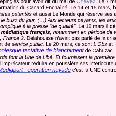
Chavez
épinglés pour avoir dit du mal de
. Le 7 m
nformation du Canard Enchaîné. Le 14 et 15 mars, l’
istes patentés
et aussi Le Monde qui réserve ses a
le buzz du jour, (…) Aux lecteurs payants, les artic
compliqué à la presse "de qualité".
Le 18 mars il d
 médiatique français
, notamment en période de 
, France 2
. Delahousse n’avait pas parlé de la cri
nt de
service public.
Le 20 mars, ce sont
L'Obs
et 
olesque tentative de blanchiment
de Cahuzac. 
rds font la Une de
Libé
. Et fournissent la première
’imprécateur réduira en poussière ses interlocuteu
Mediapart : opération noyade
c’est la UNE contr