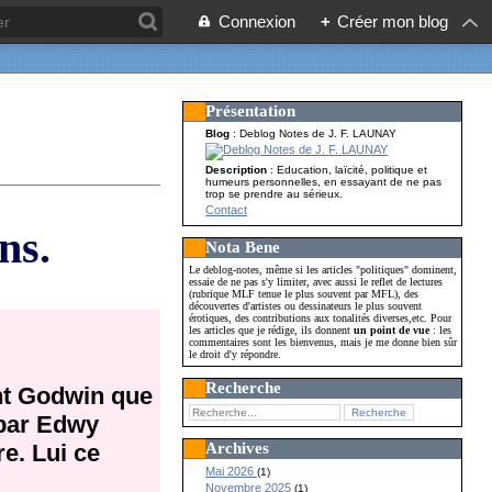
Connexion
+
Créer mon blog
Présentation
Blog
: Deblog Notes de J. F. LAUNAY
Description
: Education, laïcité, politique et
humeurs personnelles, en essayant de ne pas
trop se prendre au sérieux.
Contact
ns.
Nota Bene
Le deblog-notes, même si les articles "politiques" dominent,
essaie de ne pas s'y limiter, avec aussi le reflet de lectures
(rubrique MLF tenue le plus souvent par MFL), des
découvertes d'artistes ou dessinateurs le plus souvent
érotiques, des contributions aux tonalités diverses,etc. Pour
les articles que je rédige, ils donnent
un point de vue
: les
commentaires sont les bienvenus, mais je me donne bien sûr
le droit d'y répondre.
Recherche
int Godwin que
 par Edwy
Archives
re. Lui ce
Mai 2026
(1)
Novembre 2025
(1)