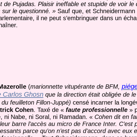
de Pujadas. Plaisir ineffable et stupide de voir le
s sur le questionné. »
Sauf que, et Schneidermann 
i parlementaire, il ne peut s’embringuer dans un éc
haîner.
piég
Mazerolle
(
marionnette vitupérante de BFM,
re Carlos Ghosn
que la direction était obligée de le
 du feuilleton Fillon-Juppé)
censé incarner la longé
atrick Cohen
.
Taxé de
«
faute professionnelle
»
nné, ni Nabe, ni Soral, ni Ramadan.
«
Cohen dit en fa
leur barre l’accès au micro de France Inter. C’est p
ressants parce qu’on n’est pas d’accord avec eux e