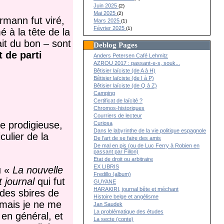
Juin 2025
(2)
Mai 2025
(2)
mann fut viré,
Mars 2025
(1)
Février 2025
(1)
 à la tête de la
it du bon – sont
Deblog Pages
 de parti
Anders Petersen Café Lehmitz
AZROU 2017 : passant-e-s, souk...
Bêtisier laïciste (de A à H)
Bêtisier laïciste (de I à P)
Bêtisier laïciste (de Q à Z)
Camping
Certificat de laïcité ?
Chromos-historiques
Courriers de lecteur
ue prodigieuse,
Curiosa
Dans le labyrinthe de la vie politique espagnole
culier de la
De l’art de se faire des amis
De mal en pis (ou de Luc Ferry à Robien en
passant par Fillon)
Etat de droit ou arbitraire
EX LIBRIS
u «
La nouvelle
Fredillo (album)
t journal
qui fut
GUYANE
HARAKIRI, journal bête et méchant
des sbires de
Histoire belge et angélisme
, mais je ne me
Jan Saudek
La problématique des études
en général, et
La secte (conte)