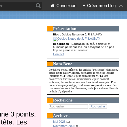
Connexion
+
Créer mon blog
Présentation
Blog
: Deblog Notes de J. F. LAUNAY
Description
: Education, laïcité, politique et
humeurs personnelles, en essayant de ne pas
trop se prendre au sérieux.
Contact
Nota Bene
Le deblog-notes, même si les articles "politiques" dominent,
essaie de ne pas s'y limiter, avec aussi le reflet de lectures
(rubrique MLF tenue le plus souvent par MFL), des
découvertes d'artistes ou dessinateurs le plus souvent
érotiques, des contributions aux tonalités diverses,etc. Pour
les articles que je rédige, ils donnent
un point de vue
: les
commentaires sont les bienvenus, mais je me donne bien sûr
le droit d'y répondre.
Recherche
ine 3 points.
Archives
tête. Les
Mai 2026
(1)
Novembre 2025
(1)