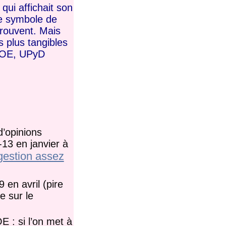
qui affichait son
me symbole de
prouvent. Mais
s plus tangibles
PSOE, UPyD
d’opinions
13 en janvier à
gestion assez
 en avril (pire
e sur le
 : si l’on met à