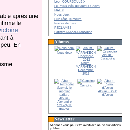
Léon COURBOULEIX
Le Palais idéal du facteur Cheval
MAI 68
Nous deux
table après une
Plus réac, je meurs
nfirme le
Prières de rues
RÉCLAMES
victoire
SatisfyeAAAaarAAaarAhhh
uant à
Albums
 peu. En
Nous deux
Album -
Essaouira
visme
Album -
MARRAKECH-
Decembre-
2012
Camping
Album - Souk
d'Azrou
Album -
Alexandre
Szekely le
magyar
paillard
Newsletter
Abonnez-vous pour être averti des nouveaux articles
publiés.