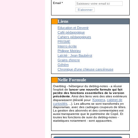
Email
Liens
Education et Devenir
Café pédagogique
Cahiers pédagogiques
PRISME
Interro écrite
Philippe Meirieu
Laïcité : Jean Baubérot
Grains d'encre
Géhèm
Chronique d'une chieuse cancéreuse
Nelle Formule
Overblog - hébergeur du deblog-notes - a réussi
l'exploit de
lancer une nouvelle formule qui fait
perdre des fonctions essentielles de la version
précédente
. Ainsi des liens vers des sites extérieurs
Koppera
cabinet de
disparaissent (désolé pour
,
curiosités
, ..). Les albums se sont transformés en
diaporamas, avec des cadrages coupeurs de têtes.
La gestion des abonnés et des commentaires est
aussi transparente que le patrimoine de Copé. Et
toutes les fonctions de suivi du deblog-notes -
statistiques notamment - sont appauvries.