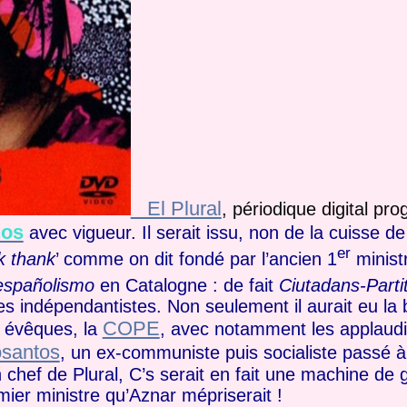
El Plural
, périodique digital pro
nos
avec vigueur. Il serait issu, non de la cuisse de
er
k thank
’ comme on dit fondé par l’ancien 1
minist
españolismo
en Catalogne : de fait
Ciutadans-Partit
s indépendantistes. Non seulement il aurait eu la 
COPE
s évêques, la
, avec notamment les applaud
osantos
, un ex-communiste puis socialiste passé à
n chef de Plural, C’s serait en fait une machine de
emier ministre qu’Aznar mépriserait !