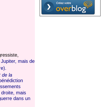
gressiste,
 Jupiter, mais de
re).
 de la
bénédiction
issements
 droite, mais
 guerre dans un