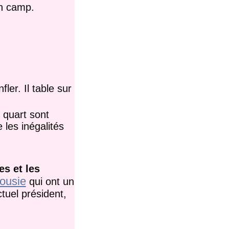
on camp.
er. Il table sur
 quart sont
 les inégalités
es et les
ousie
qui ont un
ctuel président,