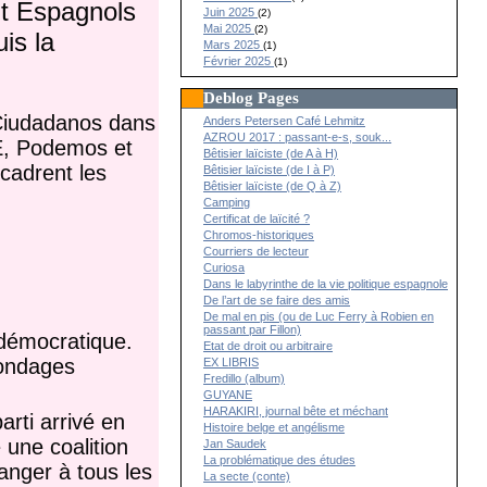
it Espagnols
Juin 2025
(2)
Mai 2025
(2)
is la
Mars 2025
(1)
Février 2025
(1)
Deblog Pages
 Ciudadanos dans
Anders Petersen Café Lehmitz
AZROU 2017 : passant-e-s, souk...
OE, Podemos et
Bêtisier laïciste (de A à H)
cadrent les
Bêtisier laïciste (de I à P)
Bêtisier laïciste (de Q à Z)
Camping
Certificat de laïcité ?
Chromos-historiques
Courriers de lecteur
Curiosa
Dans le labyrinthe de la vie politique espagnole
De l’art de se faire des amis
De mal en pis (ou de Luc Ferry à Robien en
passant par Fillon)
n démocratique.
Etat de droit ou arbitraire
sondages
EX LIBRIS
Fredillo (album)
GUYANE
HARAKIRI, journal bête et méchant
rti arrivé en
Histoire belge et angélisme
 une coalition
Jan Saudek
La problématique des études
anger à tous les
La secte (conte)