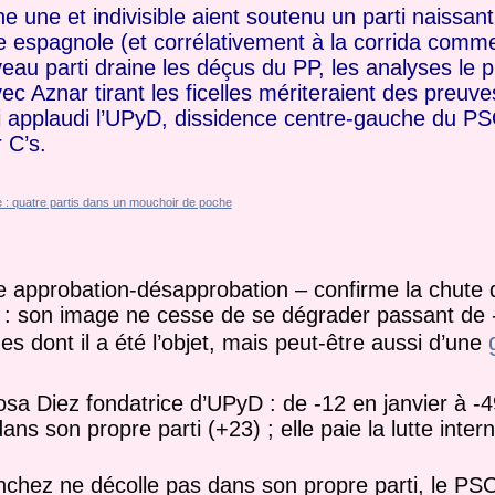
 une et indivisible aient soutenu un parti naissant 
e espagnole (et corrélativement à la corrida com
eau parti draine les déçus du PP, les analyses le 
ec Aznar tirant les ficelles mériteraient des preuve
ssi applaudi l’UPyD, dissidence centre-gauche du 
 C’s.
e approbation-désapprobation – confirme la chute 
 : son image ne cesse de se dégrader passant de -
s dont il a été l’objet, mais peut-être aussi d’une
osa Diez fondatrice d’UPyD : de -12 en janvier à -49
ns son propre parti (+23) ; elle paie la lutte intern
nchez ne décolle pas dans son propre parti, le PSOE