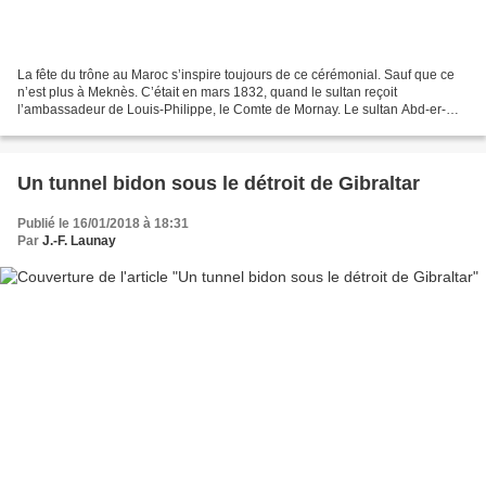
La fête du trône au Maroc s’inspire toujours de ce cérémonial. Sauf que ce
n’est plus à Meknès. C’était en mars 1832, quand le sultan reçoit
l’ambassadeur de Louis-Philippe, le Comte de Mornay. Le sultan Abd-er-
Rahman régnait depuis dix ans. L’ambassadeur...
Un tunnel bidon sous le détroit de Gibraltar
Publié le 16/01/2018 à 18:31
Par
J.-F. Launay