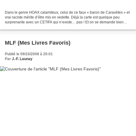
Dans le genre HOAX calamiteux, celui de ce faux « baron de Caravètes » et
vrai raciste mérite d’être mis en vedette. Déjà la carte est quelque peu
surprenante avec un CETIFA qui n’existe… pas ! Et on se demande bien
pourquoi Al Bahraoyine (petite commune...
MLF (Mes Livres Favoris)
Publié le 09/10/2008 à 20:01
Par
J.-F. Launay