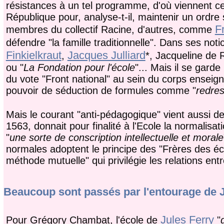
résistances à un tel programme, d'où viennent ceu
République pour, analyse-t-il, maintenir un ordre sc
F
membres du collectif Racine, d'autres, comme
défendre "la famille traditionnelle". Dans ses not
Finkielkraut
Jacques Julliard
,
*, Jacqueline de
ou "
La Fondation pour l'école
"... Mais il se gard
du vote "Front national" au sein du corps enseign
pouvoir de séduction de formules comme "
redres
Mais le courant "anti-pédagogique" vient aussi de 
1563, donnait pour finalité à l'Ecole la normalisa
"
une sorte de conscription intellectuelle et morale
normales adoptent le principe des "Frères des é
méthode mutuelle" qui privilégie les relations entr
Beaucoup sont passés par l'entourage de
Jules Ferry
Pour Grégory Chambat, l'école de
"