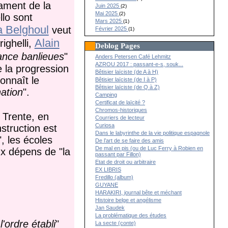
lament de la
Juin 2025
(2)
Mai 2025
(2)
llo sont
Mars 2025
(1)
a Belghoul
veut
Février 2025
(1)
Alain
ighelli,
Deblog Pages
nce banlieues
"
Anders Petersen Café Lehmitz
AZROU 2017 : passant-e-s, souk...
e la progression
Bêtisier laïciste (de A à H)
onnaît le
Bêtisier laïciste (de I à P)
Bêtisier laïciste (de Q à Z)
nation
".
Camping
Certificat de laïcité ?
Chromos-historiques
e Trente, en
Courriers de lecteur
Curiosa
nstruction est
Dans le labyrinthe de la vie politique espagnole
", les écoles
De l’art de se faire des amis
De mal en pis (ou de Luc Ferry à Robien en
ux dépens de "la
passant par Fillon)
Etat de droit ou arbitraire
EX LIBRIS
Fredillo (album)
GUYANE
HARAKIRI, journal bête et méchant
Histoire belge et angélisme
Jan Saudek
La problématique des études
l'ordre établi
"
La secte (conte)