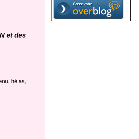
FN et des
enu, hélas,