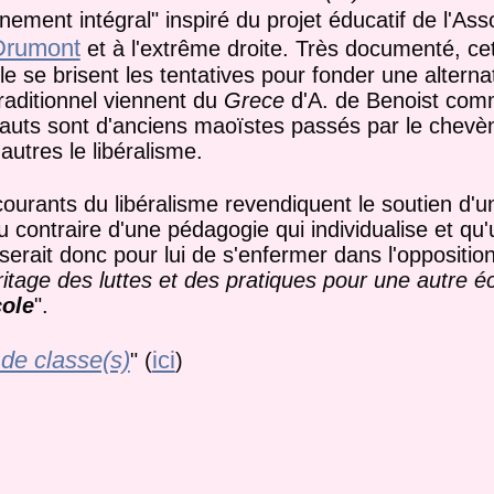
ement intégral" inspiré du projet éducatif de l'Ass
Drumont
et à l'extrême droite. Très documenté, ce
e se brisent les tentatives pour fonder une alterna
raditionnel viennent du
Grece
d'A. de Benoist com
érauts sont d'anciens maoïstes passés par le chev
autres le libéralisme.
 courants du libéralisme revendiquent le soutien d'u
 contraire d'une pédagogie qui individualise et qu'
 serait donc pour lui de s'enfermer dans l'oppositio
ritage des luttes et des pratiques pour une autre é
cole
".
de classe(s)
ici
" (
)