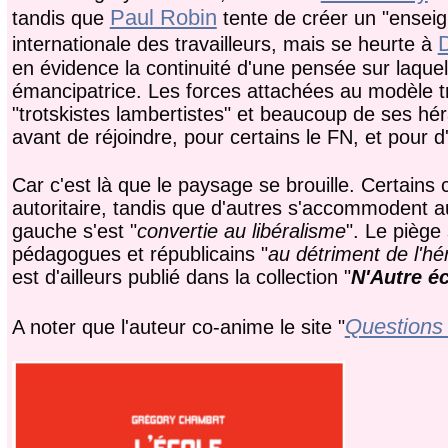
Paul Robin
tandis que
tente de créer un "enseign
internationale des travailleurs, mais se heurte à
en évidence la continuité d'une pensée sur laquell
émancipatrice. Les forces attachées au modèle t
"trotskistes lambertistes" et beaucoup de ses h
avant de réjoindre, pour certains le FN, et pour d'
Car c'est là que le paysage se brouille. Certains
autoritaire, tandis que d'autres s'accommodent au
gauche s'est "
convertie au libéralisme
". Le piège
pédagogues et républicains "
au détriment de l'hé
est d'ailleurs publié dans la collection "
N'Autre é
Questions 
A noter que l'auteur co-anime le site "