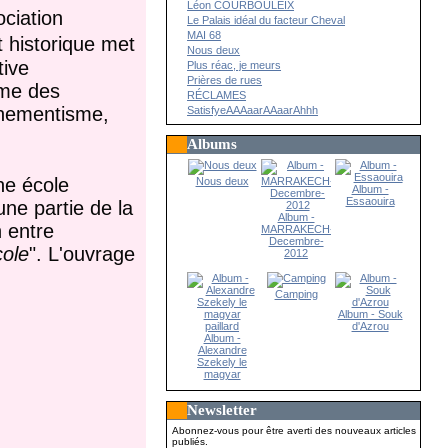
Léon COURBOULEIX
ociation
Le Palais idéal du facteur Cheval
MAI 68
t historique met
Nous deux
tive
Plus réac, je meurs
Prières de rues
me des
RÉCLAMES
ènementisme,
SatisfyeAAAaarAAaarAhhh
Albums
ne école
Nous deux
Album -
Essaouira
une partie de la
Album -
n entre
MARRAKECH-
Decembre-
cole
". L'ouvrage
2012
Camping
Album - Souk
d'Azrou
Album -
Alexandre
Szekely le
magyar
paillard
Newsletter
Abonnez-vous pour être averti des nouveaux articles
publiés.