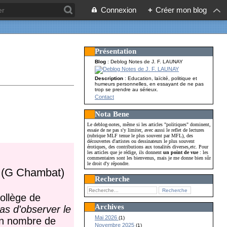
Connexion
+
Créer mon blog
Présentation
Blog
: Deblog Notes de J. F. LAUNAY
Description
: Education, laïcité, politique et
humeurs personnelles, en essayant de ne pas
trop se prendre au sérieux.
Contact
Nota Bene
Le deblog-notes, même si les articles "politiques" dominent,
essaie de ne pas s'y limiter, avec aussi le reflet de lectures
(rubrique MLF tenue le plus souvent par MFL), des
découvertes d'artistes ou dessinateurs le plus souvent
érotiques, des contributions aux tonalités diverses,etc. Pour
les articles que je rédige, ils donnent
un point de vue
: les
commentaires sont les bienvenus, mais je me donne bien sûr
le droit d'y répondre.
? (G Chambat)
Recherche
ollège de
Archives
as d'observer le
Mai 2026
(1)
ain nombre de
Novembre 2025
(1)