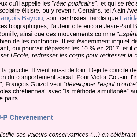
x qu'il appelle les "
réac-publicains
", et qui se réc
olaire élitiste, ou y revenir. Certains, tel Alain Ave
rançois Bayrou
Farid
, sont centristes, tandis que
ices biographiques, l'auteur cite encore Jean-Paul Br
 Romilly, ainsi que des mouvements comme "
Espéra
e bien de les confondre. Il est évidemment inquiet d
ant, qui pourrait dépasser les 10 % en 2017, et il c
ser l'Ecole, redresser les corps pour redresser la 
la gauche. Il vient aussi de loin. Déjà le concile d
tion du comportement social. Pour Victor Cousin, l'i
", François Guizot veut "
développer l'esprit d'ordre
coles chrétiennes" avec "la méthode simultanée" a
e pairs.
 J-P Chevènement
distille ses valeurs conservatrices (...) en célébrant 