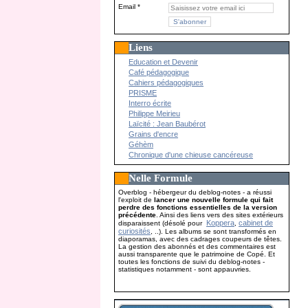
Email
Liens
Education et Devenir
Café pédagogique
Cahiers pédagogiques
PRISME
Interro écrite
Philippe Meirieu
Laïcité : Jean Baubérot
Grains d'encre
Géhèm
Chronique d'une chieuse cancéreuse
Nelle Formule
Overblog - hébergeur du deblog-notes - a réussi
l'exploit de
lancer une nouvelle formule qui fait
perdre des fonctions essentielles de la version
précédente
. Ainsi des liens vers des sites extérieurs
Koppera
cabinet de
disparaissent (désolé pour
,
curiosités
, ..). Les albums se sont transformés en
diaporamas, avec des cadrages coupeurs de têtes.
La gestion des abonnés et des commentaires est
aussi transparente que le patrimoine de Copé. Et
toutes les fonctions de suivi du deblog-notes -
statistiques notamment - sont appauvries.