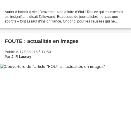
Aurier à bannir à vie ! Benzema : une affaire d’état ! Tout ce qui est excessif
est insignifiant, disait Talleyrand. Beaucoup de journalistes – et pas que
sportifs – font assaut d’insignifiance. Or donc, pour les ceusses qui ne
suivent pas trop l’actualité...
FOUTE : actualités en images
Publié le 17/08/2015 à 17:50
Par
J.-F. Launay