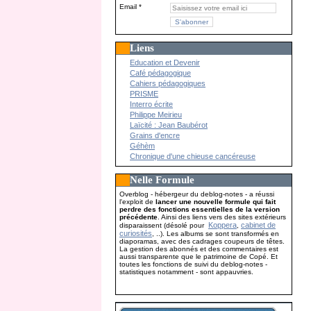
Email
Liens
Education et Devenir
Café pédagogique
Cahiers pédagogiques
PRISME
Interro écrite
Philippe Meirieu
Laïcité : Jean Baubérot
Grains d'encre
Géhèm
Chronique d'une chieuse cancéreuse
Nelle Formule
Overblog - hébergeur du deblog-notes - a réussi
l'exploit de
lancer une nouvelle formule qui fait
perdre des fonctions essentielles de la version
précédente
. Ainsi des liens vers des sites extérieurs
Koppera
cabinet de
disparaissent (désolé pour
,
curiosités
, ..). Les albums se sont transformés en
diaporamas, avec des cadrages coupeurs de têtes.
La gestion des abonnés et des commentaires est
aussi transparente que le patrimoine de Copé. Et
toutes les fonctions de suivi du deblog-notes -
statistiques notamment - sont appauvries.