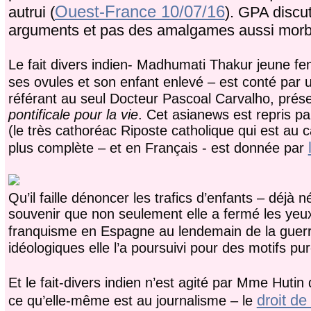
Ouest-France 10/07/16
autrui (
). GPA discut
arguments et pas des amalgames aussi morb
Le fait divers indien- Madhumati Thakur jeune f
ses ovules et son enfant enlevé – est conté par un
référant au seul Docteur Pascoal Carvalho, pré
pontificale pour la vie
. Cet asianews est repris pa
(le très cathoréac Riposte catholique qui est au c
plus complète – et en Français - est donnée par
Qu’il faille dénoncer les trafics d’enfants – déjà n
souvenir que non seulement elle a fermé les yeux 
franquisme en Espagne au lendemain de la guerre
idéologiques elle l’a poursuivi pour des motifs
Et le fait-divers indien n’est agité par Mme Hut
droit de
ce qu’elle-même est au journalisme – le