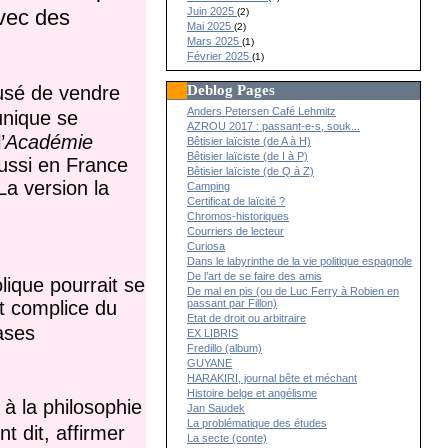
Juin 2025
avec des
(2)
Mai 2025
(2)
Mars 2025
(1)
Février 2025
(1)
Deblog Pages
fusé de vendre
Anders Petersen Café Lehmitz
unique se
AZROU 2017 : passant-e-s, souk...
’
Académie
Bêtisier laïciste (de A à H)
Bêtisier laïciste (de I à P)
aussi en France
Bêtisier laïciste (de Q à Z)
La version la
Camping
Certificat de laïcité ?
Chromos-historiques
Courriers de lecteur
Curiosa
Dans le labyrinthe de la vie politique espagnole
De l’art de se faire des amis
olique pourrait se
De mal en pis (ou de Luc Ferry à Robien en
passant par Fillon)
ut complice du
Etat de droit ou arbitraire
ases
EX LIBRIS
Fredillo (album)
GUYANE
HARAKIRI, journal bête et méchant
Histoire belge et angélisme
 à la philosophie
Jan Saudek
La problématique des études
t dit, affirmer
La secte (conte)