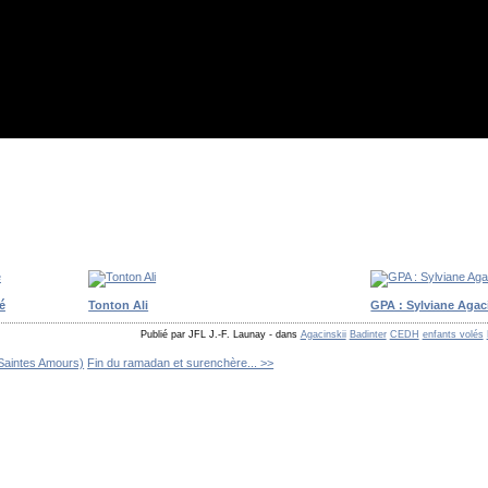
é
Tonton Ali
GPA : Sylviane Agac
Publié par JFL J.-F. Launay
-
dans
Agacinskii
Badinter
CEDH
enfants volés
Saintes Amours)
Fin du ramadan et surenchère... >>