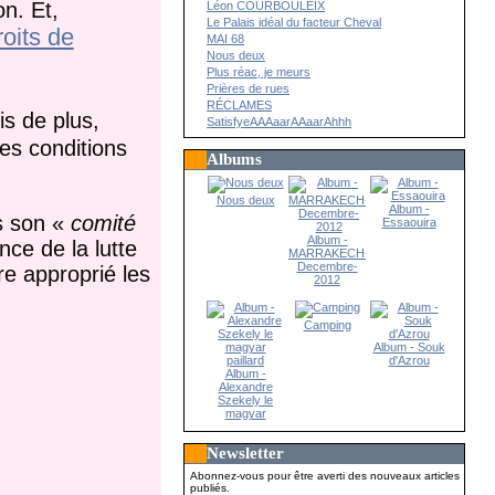
on. Et,
Léon COURBOULEIX
Le Palais idéal du facteur Cheval
oits de
MAI 68
Nous deux
Plus réac, je meurs
Prières de rues
RÉCLAMES
s de plus,
SatisfyeAAAaarAAaarAhhh
les conditions
Albums
Nous deux
Album -
s son «
comité
Essaouira
Album -
ce de la lutte
MARRAKECH-
Decembre-
re approprié les
2012
Camping
Album - Souk
d'Azrou
Album -
Alexandre
Szekely le
magyar
paillard
Newsletter
Abonnez-vous pour être averti des nouveaux articles
publiés.