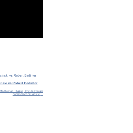
inski vs Robert Badinter
Madhumati Thakur
Droit de l'enfant
commenter cet article
…