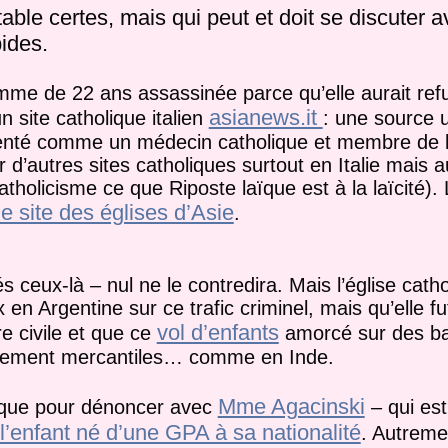
able certes, mais qui peut et doit se discuter 
ides.
emme de 22 ans assassinée parce qu’elle aurait re
asianews.it
 site catholique italien
: une source 
senté comme un médecin catholique et membre de l
r d’autres sites catholiques surtout en Italie mais 
atholicisme ce que Riposte laïque est à la laïcité). 
le site des églises d’Asie
.
és ceux-là – nul ne le contredira. Mais l’église cath
en Argentine sur ce trafic criminel, mais qu’elle f
vol d’enfants
 civile et que ce
amorcé sur des b
 purement mercantiles… comme en Inde.
Mme Agacinski
in que pour dénoncer avec
– qui est
 l’enfant né d’une GPA à sa nationalité
. Autremen