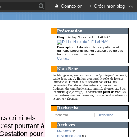
Connexion
+
Créer mon blog
Présentation
Blog
: Deblog Notes de J. F. LAUNAY
Description
: Education, laïcité, politique et
humeurs personnelles, en essayant de ne pas
trop se prendre au sérieux.
Contact
Nota Bene
Le deblog-notes, même si les articles "politiques" dominent,
essaie de ne pas s'y limiter, avec aussi le reflet de lectures
(rubrique MLF tenue le plus souvent par MFL), des
découvertes d'artistes ou dessinateurs le plus souvent
érotiques, des contributions aux tonalités diverses,etc. Pour
les articles que je rédige, ils donnent
un point de vue
: les
commentaires sont les bienvenus, mais je me donne bien sûr
le droit d'y répondre.
Recherche
ics criminels
’est pourtant à
Archives
Mai 2026
(1)
 Gestation pour
Novembre 2025
(1)