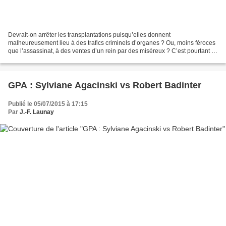
Devrait-on arrêter les transplantations puisqu’elles donnent
malheureusement lieu à des trafics criminels d’organes ? Ou, moins féroces
que l’assassinat, à des ventes d’un rein par des miséreux ? C’est pourtant à
partir d’un fait divers horrible, en Inde,...
GPA : Sylviane Agacinski vs Robert Badinter
Publié le 05/07/2015 à 17:15
Par
J.-F. Launay