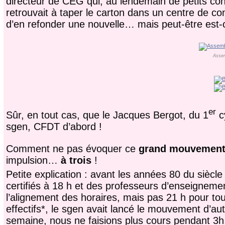
directeur de CEG qui, au lendemain de petits con
retrouvait à taper le carton dans un centre de 
d’en refonder une nouvelle… mais peut-être est-c
Assem
er
Sûr, en tout cas, que le Jacques Bergot, du 1
cy
sgen, CFDT d’abord !
Comment ne pas évoquer ce
grand mouvement 
impulsion…
à trois
!
Petite explication : avant les années 80 du siècl
certifiés à 18 h et des professeurs d’enseignem
l’alignement des horaires, mais pas 21 h pour tous
effectifs*, le sgen avait lancé le mouvement d’au
semaine, nous ne faisions plus cours pendant 3