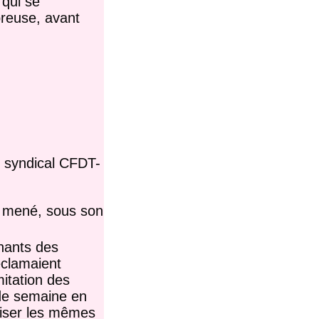
 qui se
breuse, avant
t syndical CFDT-
C mené, sous son
gnants des
éclamaient
mitation des
 de semaine en
liser les mêmes