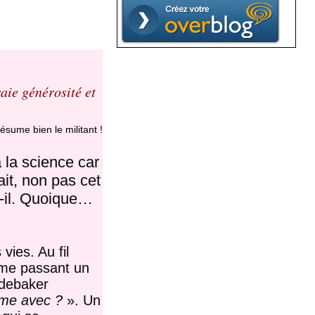
raie générosité et
ésume bien le militant !
 la science car
ait, non pas cet
t-il. Quoique…
vies. Au fil
mme passant un
udebaker
ême avec ?
». Un