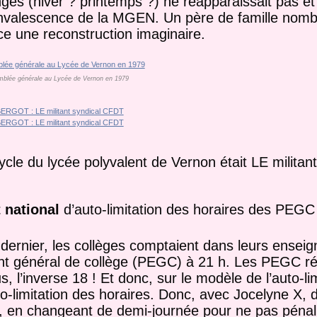
gés (hiver ? printemps ?) ne réapparaissait pas et
convalescence de la MGEN. Un père de famille nom
e une reconstruction imaginaire.
blée générale au Lycée de Vernon en 1979
cle du lycée polyvalent de Vernon était LE militan
national
d’auto-limitation des horaires des PEG
e dernier, les collèges comptaient dans leurs ensei
ent général de collège (PEGC) à 21 h. Les PEGC r
, l’inverse 18 ! Et donc, sur le modèle de l’auto-li
to-limitation des horaires. Donc, avec Jocelyne X,
h, en changeant de demi-journée pour ne pas péna