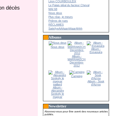
Léon COURBOULEIX
Le Palais idéal du facteur Cheval
son décès
MAI 68
Nous deux
Plus réac, je meurs
Prières de rues
RÉCLAMES
SatisfyeAAAaarAAaarAhhh
Albums
Nous deux
Album -
Essaouira
Album -
MARRAKECH-
Decembre-
2012
Camping
Album - Souk
d'Azrou
Album -
Alexandre
Szekely le
magyar
paillard
Newsletter
Abonnez-vous pour être averti des nouveaux articles
publiés.