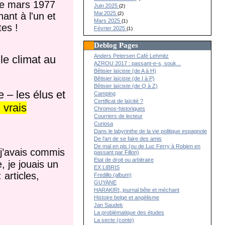
de mars 1977
Juin 2025
(2)
Mai 2025
(2)
ant à l'un et
Mars 2025
(1)
tes !
Février 2025
(1)
Deblog Pages
Anders Petersen Café Lehmitz
le climat au
AZROU 2017 : passant-e-s, souk...
Bêtisier laïciste (de A à H)
Bêtisier laïciste (de I à P)
Bêtisier laïciste (de Q à Z)
 – les élus et
Camping
Certificat de laïcité ?
 vrais
Chromos-historiques
Courriers de lecteur
Curiosa
Dans le labyrinthe de la vie politique espagnole
De l’art de se faire des amis
De mal en pis (ou de Luc Ferry à Robien en
j’avais commis
passant par Fillon)
Etat de droit ou arbitraire
, je jouais un
EX LIBRIS
 articles,
Fredillo (album)
GUYANE
HARAKIRI, journal bête et méchant
Histoire belge et angélisme
Jan Saudek
La problématique des études
La secte (conte)