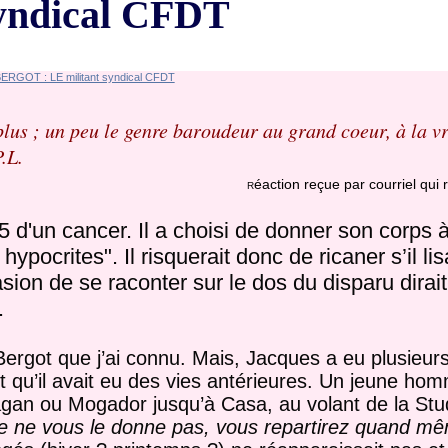
yndical CFDT
 plus ; un peu le genre baroudeur au grand coeur, à la v
.L.
éaction reçue par courriel qui r
R
'un cancer. Il a choisi de donner son corps à
ypocrites". Il risquerait donc de ricaner s’il lis
on de se raconter sur le dos du disparu dirai
.
e Bergot que j’ai connu. Mais, Jacques a eu plusieurs 
 qu’il avait eu des vies antérieures. Un jeune ho
gan ou Mogador jusqu’à Casa, au volant de la St
je ne vous le donne pas, vous repartirez quand m