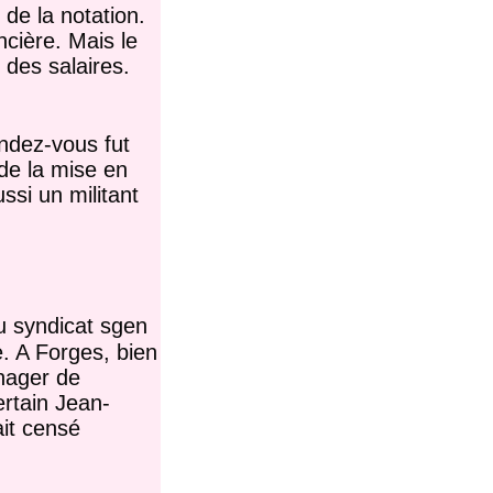
 de la notation.
ncière. Mais le
 des salaires.
endez-vous fut
 de la mise en
ussi un militant
du syndicat sgen
e. A Forges, bien
anager de
ertain Jean-
it censé