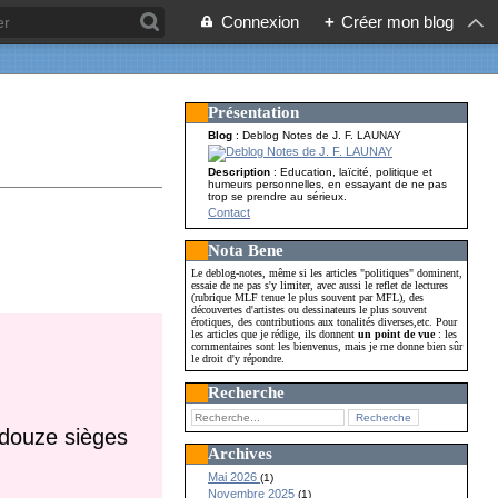
Connexion
+
Créer mon blog
Présentation
Blog
: Deblog Notes de J. F. LAUNAY
Description
: Education, laïcité, politique et
humeurs personnelles, en essayant de ne pas
trop se prendre au sérieux.
Contact
Nota Bene
Le deblog-notes, même si les articles "politiques" dominent,
essaie de ne pas s'y limiter, avec aussi le reflet de lectures
(rubrique MLF tenue le plus souvent par MFL), des
découvertes d'artistes ou dessinateurs le plus souvent
érotiques, des contributions aux tonalités diverses,etc. Pour
les articles que je rédige, ils donnent
un point de vue
: les
commentaires sont les bienvenus, mais je me donne bien sûr
le droit d'y répondre.
Recherche
e douze sièges
Archives
Mai 2026
(1)
Novembre 2025
(1)