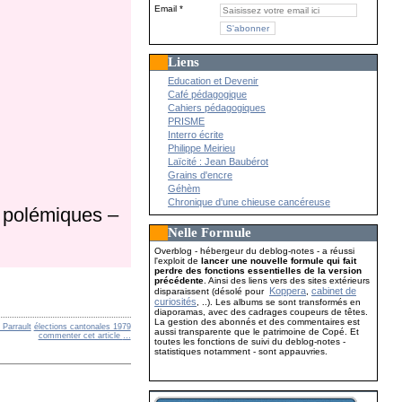
Email
Liens
Education et Devenir
Café pédagogique
Cahiers pédagogiques
PRISME
Interro écrite
Philippe Meirieu
Laïcité : Jean Baubérot
Grains d'encre
Géhèm
Chronique d'une chieuse cancéreuse
s polémiques –
Nelle Formule
Overblog - hébergeur du deblog-notes - a réussi
l'exploit de
lancer une nouvelle formule qui fait
perdre des fonctions essentielles de la version
précédente
. Ainsi des liens vers des sites extérieurs
Koppera
cabinet de
disparaissent (désolé pour
,
curiosités
, ..). Les albums se sont transformés en
diaporamas, avec des cadrages coupeurs de têtes.
La gestion des abonnés et des commentaires est
 Parrault
élections cantonales 1979
aussi transparente que le patrimoine de Copé. Et
commenter cet article
…
toutes les fonctions de suivi du deblog-notes -
statistiques notamment - sont appauvries.