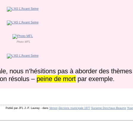
Photo MFL
cale, nous n’hésitions pas à aborder des thème
non résolus –
peine de mort
par exemple.
Publié par JFL J.-F. Launay
-
dans
Vernon
élections municipale 1977
Suzanne Deschaux-Beaume
Yvan