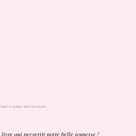
Copé, le cynique, dans ses oeuvres.
 livre qui pervertit notre belle jeunesse !