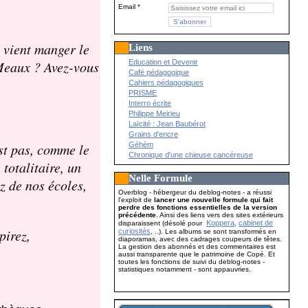
Email
 vient manger le
Liens
Education et Devenir
 Meaux ? Avez-vous
Café pédagogique
Cahiers pédagogiques
PRISME
Interro écrite
Philippe Meirieu
Laïcité : Jean Baubérot
Grains d'encre
Géhèm
st pas, comme le
Chronique d'une chieuse cancéreuse
totalitaire, un
Nelle Formule
z de nos écoles,
Overblog - hébergeur du deblog-notes - a réussi
l'exploit de
lancer une nouvelle formule qui fait
perdre des fonctions essentielles de la version
précédente
. Ainsi des liens vers des sites extérieurs
Koppera
cabinet de
disparaissent (désolé pour
,
pirez,
curiosités
, ..). Les albums se sont transformés en
diaporamas, avec des cadrages coupeurs de têtes.
La gestion des abonnés et des commentaires est
aussi transparente que le patrimoine de Copé. Et
toutes les fonctions de suivi du deblog-notes -
statistiques notamment - sont appauvries.