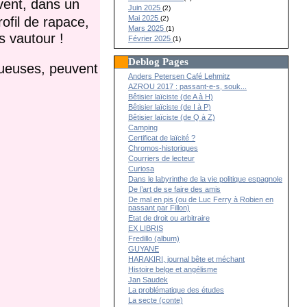
ivent, dans un
Juin 2025
(2)
Mai 2025
(2)
ofil de rapace,
Mars 2025
(1)
s vautour !
Février 2025
(1)
Deblog Pages
tueuses, peuvent
Anders Petersen Café Lehmitz
AZROU 2017 : passant-e-s, souk...
Bêtisier laïciste (de A à H)
Bêtisier laïciste (de I à P)
Bêtisier laïciste (de Q à Z)
Camping
Certificat de laïcité ?
Chromos-historiques
Courriers de lecteur
Curiosa
Dans le labyrinthe de la vie politique espagnole
De l’art de se faire des amis
De mal en pis (ou de Luc Ferry à Robien en
passant par Fillon)
Etat de droit ou arbitraire
EX LIBRIS
Fredillo (album)
GUYANE
HARAKIRI, journal bête et méchant
Histoire belge et angélisme
Jan Saudek
La problématique des études
La secte (conte)