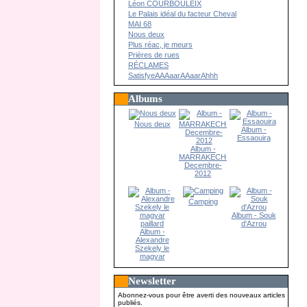
Léon COURBOULEIX
Le Palais idéal du facteur Cheval
MAI 68
Nous deux
Plus réac, je meurs
Prières de rues
RÉCLAMES
SatisfyeAAAaarAAaarAhhh
Albums
Nous deux
Album -
Essaouira
Album -
MARRAKECH-
Decembre-
2012
Camping
Album - Souk
d'Azrou
Album -
Alexandre
Szekely le
magyar
paillard
Newsletter
Abonnez-vous pour être averti des nouveaux articles
publiés.