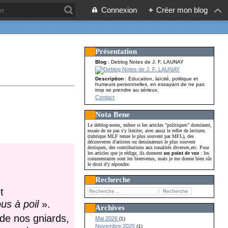
Connexion
+
Créer mon blog
Présentation
Blog
: Deblog Notes de J. F. LAUNAY
Description
: Education, laïcité, politique et
humeurs personnelles, en essayant de ne pas
trop se prendre au sérieux.
Contact
Nota Bene
Le deblog-notes, même si les articles "politiques" dominent,
essaie de ne pas s'y limiter, avec aussi le reflet de lectures
(rubrique MLF tenue le plus souvent par MFL), des
découvertes d'artistes ou dessinateurs le plus souvent
érotiques, des contributions aux tonalités diverses,etc. Pour
les articles que je rédige, ils donnent
un point de vue
: les
commentaires sont les bienvenus, mais je me donne bien sûr
le droit d'y répondre.
Recherche
t
us à poil
».
Archives
 de nos gniards,
Mai 2026
(1)
Novembre 2025
(1)