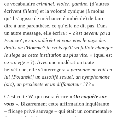
ce vocabulaire
criminel
,
violer
,
gamine
, (d’autres
écrivent
fillette
) et la volonté cynique (à moins
qu’il s’agisse de méchanceté imbécile) de faire
dire à une parenthèse, ce qu’elle ne dit pas. Dans
un autre message, elle écrira : «
c'est devenu ça la
France? je suis sidérée! et vous etes le pays des
droits de l'Homme? je crois qu'il va falloir changer
le siege de cette institution au plus vite.
» (quel est
ce « siege » ?). Avec une modération toute
helvétique, elle s’interrogera «
personne ne voit en
lui [Polanski] un assoiffé sexuel, un nymphomane
(sic), un proxènete et un diffamateur ???
»
C’est cette W. qui osera écrire «
On enquête sur
vous
». Bizarrement cette affirmation inquiétante
– flicage privé sauvage – qui était un commentaire