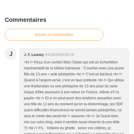
Commentaires
Ajouter un commentaire
J
J. F. Launay
04/10/2009 08:19
<br /> Reçu d'un certain Marc Galan qui est un échantillon
représentatif de la bêtise haineuse : "Coucher avec une jeune
fille de 13 ans = acte pédophile.<br /> C'est un fait brut.<br />
Quand à l'argent versé, c'est un faux prétexte.<br /> Qui utilise
une thaïlandais ou une philippine de 13 ans pour du sexe
risque d'être poursuivi à son retour en France, même s'il l'a
payée.<br /> Et si on peut avoir des relations sexuelles avec
une fille de 13 ans du moment qu'on la dédommage, les SDF
(sans difficultés financières) ne seront jamais pédophiles, ce
sera le crime des seuls<br /> pauvres.<br /> Je l'aurai bien
mis sur votre blog, mais il semble aussi réservé (à une élite
?).<br /> P.S. : histoire du ghetto : selon vos critères, je