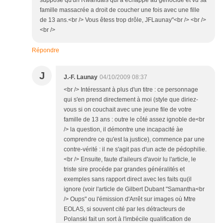
suppose qu'un Rwandais qui a échappé au génocide et vu sa
famille massacrée a droit de coucher une fois avec une fille
de 13 ans.<br /> Vous êtess trop drôle, JFLaunay"<br /> <br />
<br />
Répondre
J
J.-F. Launay
04/10/2009 08:37
<br /> Intéressant à plus d'un titre : ce personnage
qui s'en prend directement à moi (style que diriez-
vous si on couchait avec une jeune file de votre
famille de 13 ans : outre le côté assez ignoble de<br
/> la question, il démontre une incapacité àe
comprendre ce qu'est la justice), commence par une
contre-vérité : il ne s'agit pas d'un acte de pédophilie.
<br /> Ensuite, faute d'aileurs d'avoir lu l'article, le
triste sire procéde par grandes généralités et
exemples sans rapport direct avec les faits qu(il
ignore (voir l'article de Gilbert Dubant "Samantha<br
/> Oups" ou l'émission d'Arrêt sur images où Mtre
EOLAS, si souvent cité par les détracteurs de
Polanski fait un sort à l'imbécile qualification de