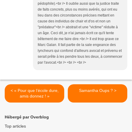
pédophile).<br /> Il oublie aussi que la justice traite
de faits concrets, plus ou moins avérés, qui ont eu
lieu dans des circonstances précises mettant en
cause des individus de chair et d'os et non un
"prédateur"<br /> abstrait et une "victime" réduite à
un âge. Ceci dit, je n'ai jamais écrit ce qu'il tente
bêtement de me faire dire.<br /> Il est trop grave ce
Marc Galan. Il fait partie de la sale engeance des
lyncheurs qui confond d'ailleurs avocat et prévenu et
serait prête à les pendre tous les deux, à commencer
par l'avocat.<br /> <br /> <br />
< « Pour que l’école dure,
Samantha Oups ? >
amis donnez ! »
Hébergé par Overblog
Top articles