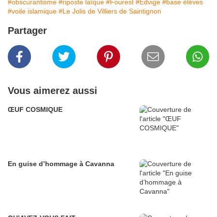
#obscurantisme
#riposte laïque
#Fourest
#Edvige
#base élèves
#voile islamique
#Le Jolis de Villiers de Saintignon
Partager
Vous aimerez aussi
ŒUF COSMIQUE
En guise d’hommage à Cavanna