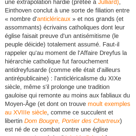
une extrapolation hardie (prêtée à
Julliard
)
,
Einthoven conclut à une sorte de filiation entre
« nombre d'
anticléricaux
» et nos grands (et
assommants) écrivains catholiques dont leur
église faisait preuve d'un antisémitisme (le
peuple déicide) totalement assumé. Faut-il
rappeler qu'au moment de l'Affaire Dreyfus la
hiérarchie catholique fut farouchement
antidreyfusarde (comme elle était d'ailleurs
antirépublicaine) : l'anticléricalisme du XIXe
siècle, même s'il prolonge une tradition
gauloise qui remonte au moins aux fabliaux du
Moyen-Âge (et dont on trouve
moult exemples
au XVIIIe siècle
, comme ce succulent et
libertin
Dom Bougre, Portier des Chartreux
)
est né de ce combat contre une église