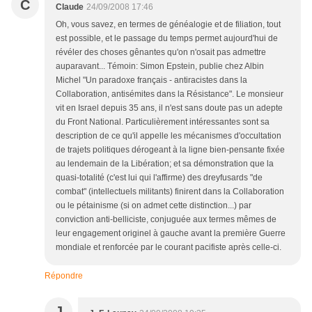
C
Claude
24/09/2008 17:46
Oh, vous savez, en termes de généalogie et de filiation, tout
est possible, et le passage du temps permet aujourd'hui de
révéler des choses gênantes qu'on n'osait pas admettre
auparavant... Témoin: Simon Epstein, publie chez Albin
Michel "Un paradoxe français - antiracistes dans la
Collaboration, antisémites dans la Résistance". Le monsieur
vit en Israel depuis 35 ans, il n'est sans doute pas un adepte
du Front National. Particulièrement intéressantes sont sa
description de ce qu'il appelle les mécanismes d'occultation
de trajets politiques dérogeant à la ligne bien-pensante fixée
au lendemain de la Libération; et sa démonstration que la
quasi-totalité (c'est lui qui l'affirme) des dreyfusards "de
combat" (intellectuels militants) finirent dans la Collaboration
ou le pétainisme (si on admet cette distinction...) par
conviction anti-belliciste, conjuguée aux termes mêmes de
leur engagement originel à gauche avant la première Guerre
mondiale et renforcée par le courant pacifiste après celle-ci.
Répondre
J