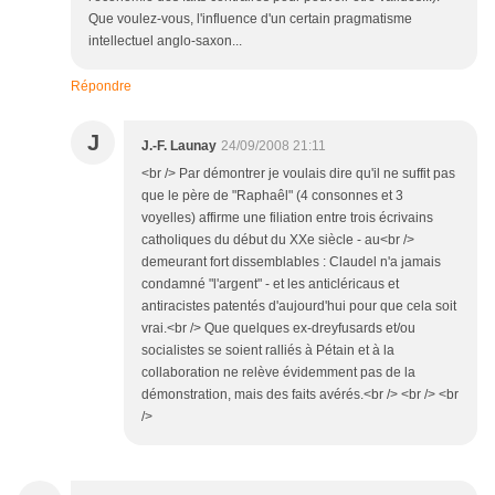
Que voulez-vous, l'influence d'un certain pragmatisme
intellectuel anglo-saxon...
Répondre
J
J.-F. Launay
24/09/2008 21:11
<br /> Par démontrer je voulais dire qu'il ne suffit pas
que le père de "Raphaêl" (4 consonnes et 3
voyelles) affirme une filiation entre trois écrivains
catholiques du début du XXe siècle - au<br />
demeurant fort dissemblables : Claudel n'a jamais
condamné "l'argent" - et les anticléricaus et
antiracistes patentés d'aujourd'hui pour que cela soit
vrai.<br /> Que quelques ex-dreyfusards et/ou
socialistes se soient ralliés à Pétain et à la
collaboration ne relève évidemment pas de la
démonstration, mais des faits avérés.<br /> <br /> <br
/>