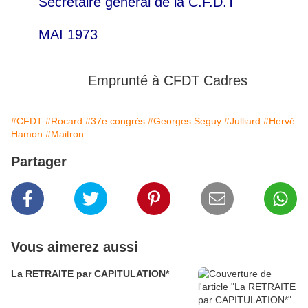
Secrétaire général de la C.F.D.T
MAI 1973
Emprunté à CFDT Cadres
#CFDT
#Rocard
#37e congrès
#Georges Seguy
#Julliard
#Hervé
Hamon
#Maitron
Partager
Vous aimerez aussi
La RETRAITE par CAPITULATION*