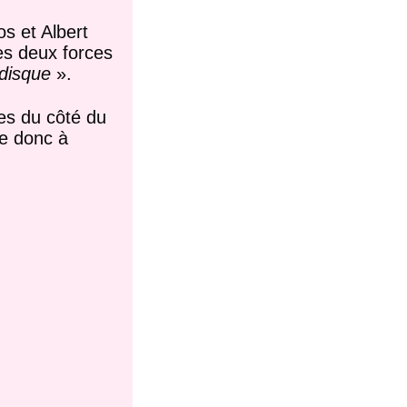
s et Albert
les deux forces
 disque
».
es du côté du
se donc à