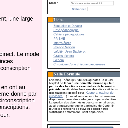
Email
nt, une large
Liens
Education et Devenir
Café pédagogique
Cahiers pédagogiques
PRISME
Interro écrite
Philippe Meirieu
Laïcité : Jean Baubérot
direct. Le mode
Grains d'encre
vinces
Géhèm
Chronique d'une chieuse cancéreuse
rconscription
Nelle Formule
Overblog - hébergeur du deblog-notes - a réussi
l'exploit de
lancer une nouvelle formule qui fait
 en ont au
perdre des fonctions essentielles de la version
précédente
. Ainsi des liens vers des sites extérieurs
tème donne par
Koppera
cabinet de
disparaissent (désolé pour
,
curiosités
, ..). Les albums se sont transformés en
irconscription
diaporamas, avec des cadrages coupeurs de têtes.
La gestion des abonnés et des commentaires est
nscriptions.
aussi transparente que le patrimoine de Copé. Et
toutes les fonctions de suivi du deblog-notes -
statistiques notamment - sont appauvries.
our.