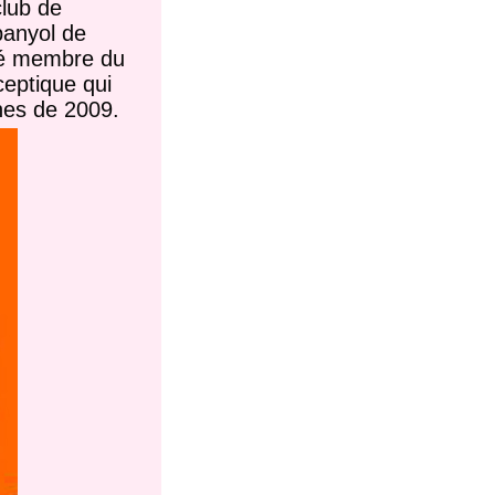
club de
panyol de
été membre du
eptique qui
nes de 2009.