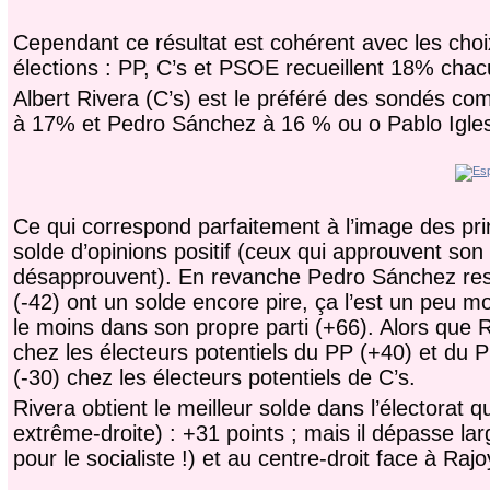
Cependant ce résultat est cohérent avec les choix
élections : PP, C’s et PSOE recueillent 18% ch
Albert Rivera (C’s) est le préféré des sondés 
à 17% et Pedro Sánchez à 16 % ou o Pablo Igle
Ce qui correspond parfaitement à l’image des prin
solde d’opinions positif (ceux qui approuvent son
désapprouvent). En revanche Pedro Sánchez reste 
(-42) ont un solde encore pire, ça l’est un peu m
le moins dans son propre parti (+66). Alors que Ri
chez les électeurs potentiels du PP (+40) et du
(-30) chez les électeurs potentiels de C’s.
Rivera obtient le meilleur solde dans l’électorat
extrême-droite) : +31 points ; mais il dépasse l
pour le socialiste !) et au centre-droit face à Raj