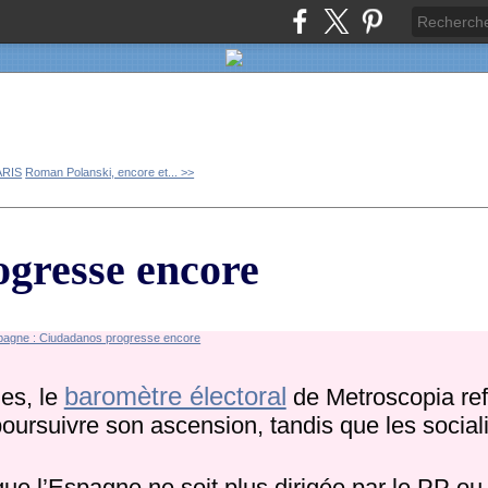
ARIS
Roman Polanski, encore et... >>
gresse encore
baromètre électoral
es, le
de Metroscopia ref
oursuivre son ascension, tandis que les social
que l’Espagne ne soit plus dirigée par le PP o