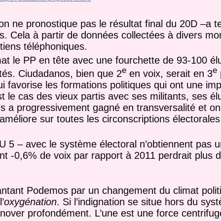
on ne pronostique pas le résultat final du 20D –a t
es. Cela à partir de données collectées à divers m
tiens téléphoniques.
at le PP en tête avec une fourchette de 93-100 élu
e
e
tés. Ciudadanos, bien que 2
en voix, serait en 3
i favorise les formations politiques qui ont une imp
st le cas des vieux partis avec ses militants, ses é
s a progressivement gagné en transversalité et on
améliore sur toutes les circonscriptions électorales 
U 5 – avec le système électoral n’obtiennent pas 
nt -0,6% de voix par rapport à 2011 perdrait plus d
lantant Podemos par un changement du climat polit
’
oxygénation
. Si l’indignation se situe hors du syst
énover profondément. L’une est une force centrifuge