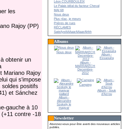
Léon COURBOULEIX
Le Palais idéal du facteur Cheval
ner les
MAI 68
Nous deux
Plus réac, je meurs
Prières de rues
iano Rajoy (PP)
RÉCLAMES
SatisfyeAAAaarAAaarAhhh
Albums
Nous deux
Album -
Essaouira
 à obtenir un
Album -
a
MARRAKECH-
Decembre-
et Mariano Rajoy
2012
elui qui s’impose
 soldes positifs
Camping
Album - Souk
-41) et Sánchez
d'Azrou
Album -
Alexandre
Szekely le
ème-gauche à 10
magyar
paillard
 (+11 contre -18
Newsletter
Abonnez-vous pour être averti des nouveaux articles
publiés.