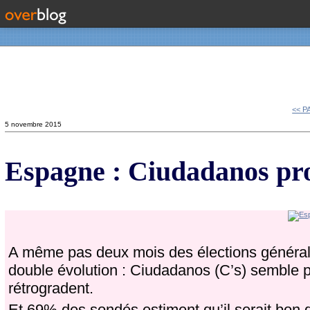
Contact
<< P
5 novembre 2015
Espagne : Ciudadanos pro
A même pas deux mois des élections général
double évolution : Ciudadanos (C’s) semble p
rétrogradent.
Et 69% des sondés estiment qu’il serait bon 