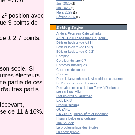
Juin 2025
(2)
Mai 2025
(2)
Mars 2025
(1)
e
 2
position avec
Février 2025
(1)
ue 3 points de
Deblog Pages
Anders Petersen Café Lehmitz
de ± 2,7 points.
AZROU 2017 : passant-e-s, souk...
Bêtisier laïciste (de A à H)
Bêtisier laïciste (de I à P)
Bêtisier laïciste (de Q à Z)
Camping
Certificat de laïcité ?
Chromos-historiques
son socle. Si
Courriers de lecteur
utres électeurs
Curiosa
Dans le labyrinthe de la vie politique espagnole
une partie de ces
De l’art de se faire des amis
d’autres partis
De mal en pis (ou de Luc Ferry à Robien en
passant par Fillon)
Etat de droit ou arbitraire
EX LIBRIS
décevant,
Fredillo (album)
GUYANE
sse de 11 à 16%.
HARAKIRI, journal bête et méchant
Histoire belge et angélisme
Jan Saudek
La problématique des études
La secte (conte)