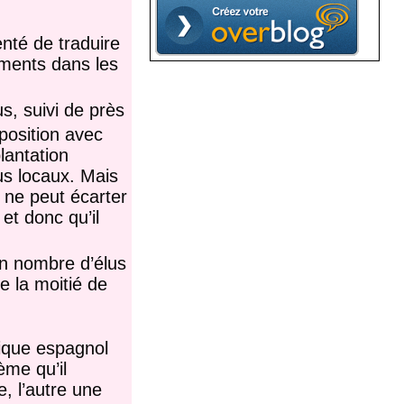
enté de traduire
oments dans les
s, suivi de près
position avec
lantation
lus locaux. Mais
 ne peut écarter
et donc qu’il
un nombre d’élus
e la moitié de
ique espagnol
ème qu’il
, l’autre une