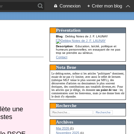
Connexion
+
Créer mon blog
Présentation
Blog
: Deblog Notes de J. F. LAUNAY
Description
: Education, laïcité, politique et
humeurs personnelles, en essayant de ne pas
trop se prendre au sérieux.
Contact
Nota Bene
Le deblog-notes, même si les articles "politiques" dominent,
essaie de ne pas s'y limiter, avec aussi le reflet de lectures
(rubrique MLF tenue le plus souvent par MFL), des
découvertes d'artistes ou dessinateurs le plus souvent
érotiques, des contributions aux tonalités diverses,etc. Pour
les articles que je rédige, ils donnent
un point de vue
: les
commentaires sont les bienvenus, mais je me donne bien sûr
le droit d'y répondre.
Recherche
lète une
istes
Archives
Mai 2026
(1)
u le PSOE.
Novembre 2025
(1)