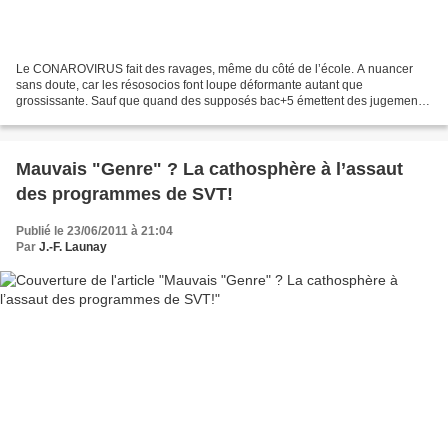
Le CONAROVIRUS fait des ravages, même du côté de l’école. A nuancer
sans doute, car les résosocios font loupe déformante autant que
grossissante. Sauf que quand des supposés bac+5 émettent des jugements
dignes de FlyRiderGj, on peut être en droit de s’inquiéter Olivier...
Mauvais "Genre" ? La cathosphère à l’assaut
des programmes de SVT!
Publié le 23/06/2011 à 21:04
Par
J.-F. Launay