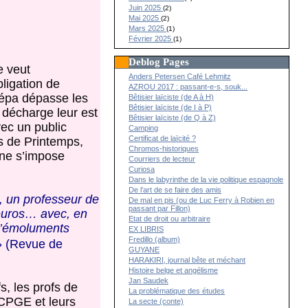
Juin 2025
(2)
Mai 2025
(2)
Mars 2025
(1)
Février 2025
(1)
Deblog Pages
e veut
Anders Petersen Café Lehmitz
ligation de
AZROU 2017 : passant-e-s, souk...
prépa dépasse les
Bêtisier laïciste (de A à H)
Bêtisier laïciste (de I à P)
 décharge leur est
Bêtisier laïciste (de Q à Z)
vec un public
Camping
Certificat de laïcité ?
s de Printemps,
Chromos-historiques
 ne s’impose
Courriers de lecteur
Curiosa
Dans le labyrinthe de la vie politique espagnole
De l’art de se faire des amis
), un professeur de
De mal en pis (ou de Luc Ferry à Robien en
passant par Fillon)
 euros… avec, en
Etat de droit ou arbitraire
 d’émoluments
EX LIBRIS
Fredillo (album)
 (Revue de
GUYANE
HARAKIRI, journal bête et méchant
Histoire belge et angélisme
Jan Saudek
, les profs de
La problématique des études
 CPGE et leurs
La secte (conte)