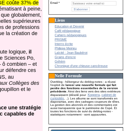
GE coûte 37% de
Email
ématisant à peine,
s que globalement,
Liens
elles supérieures
es de professions
Education et Devenir
Café pédagogique
ue la création de
Cahiers pédagogiques
PRISME
Interro écrite
Philippe Meirieu
oute logique,
il
Laïcité : Jean Baubérot
de Sciences Po,
Grains d'encre
Géhèm
– ô combien – et
Chronique d'une chieuse cancéreuse
our défendre ces
Nelle Formule
NS, au
Overblog - hébergeur du deblog-notes - a réussi
 aux Collèges des
l'exploit de
lancer une nouvelle formule qui fait
oupillon et le
perdre des fonctions essentielles de la version
précédente
. Ainsi des liens vers des sites extérieurs
Koppera
cabinet de
disparaissent (désolé pour
,
curiosités
, ..). Les albums se sont transformés en
diaporamas, avec des cadrages coupeurs de têtes.
La gestion des abonnés et des commentaires est
ace une stratégie
aussi transparente que le patrimoine de Copé. Et
toutes les fonctions de suivi du deblog-notes -
nc capables de
statistiques notamment - sont appauvries.