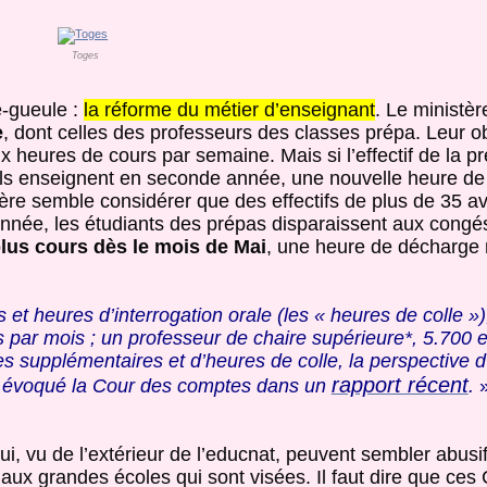
Toges
e-gueule :
la réforme du métier d’enseignant
. Le ministèr
e
, dont celles des professeurs des classes prépa. Leur ob
ix heures de cours par semaine. Mais si l’effectif de la 
 ils enseignent en seconde année, une nouvelle heure de
stère semble considérer que des effectifs de plus de 35 a
année, les étudiants des prépas disparaissent aux congé
lus cours dès le mois de Mai
, une heure de décharge
et heures d’interrogation orale (les « heures de colle »
par mois ; un professeur de chaire supérieure*, 5.700
es supplémentaires et d’heures de colle, la perspective
rapport récent
it évoqué la Cour des comptes dans un
.
»
 vu de l’extérieur de l’educnat, peuvent sembler abusifs
 aux grandes écoles qui sont visées. Il faut dire que ces