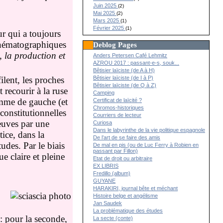
Juin 2025
(2)
Mai 2025
(2)
Mars 2025
(1)
Février 2025
(1)
ur qui a toujours
cinématographiques
Deblog Pages
, la production et
Anders Petersen Café Lehmitz
AZROU 2017 : passant-e-s, souk...
Bêtisier laïciste (de A à H)
Bêtisier laïciste (de I à P)
ilent, les proches
Bêtisier laïciste (de Q à Z)
 recourir à la ruse
Camping
omme de gauche (et
Certificat de laïcité ?
Chromos-historiques
constitutionnelles
Courriers de lecteur
euves par une
Curiosa
Dans le labyrinthe de la vie politique espagnole
ice, dans la
De l’art de se faire des amis
udes. Par le biais
De mal en pis (ou de Luc Ferry à Robien en
passant par Fillon)
e claire et pleine
Etat de droit ou arbitraire
EX LIBRIS
Fredillo (album)
GUYANE
HARAKIRI, journal bête et méchant
Histoire belge et angélisme
Jan Saudek
La problématique des études
 : pour la seconde,
La secte (conte)