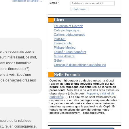
commenter cet article
…
Email
Liens
Education et Devenir
Café pédagogique
Cahiers pédagogiques
PRISME
Interro écrite
Philippe Meirieu
er; je reconnais que le
Laïcité : Jean Baubérot
Grains d'encre
eur: intéressant, ce mot,
Géhèm
tant assez formaliste
Chronique d'une chieuse cancéreuse
pports (incestueux?)
Nelle Formule
le à voir. Et qu'une
iode de vaches grasses!
Overblog - hébergeur du deblog-notes - a réussi
l'exploit de
lancer une nouvelle formule qui fait
perdre des fonctions essentielles de la version
précédente
. Ainsi des liens vers des sites extérieurs
Koppera
cabinet de
disparaissent (désolé pour
,
curiosités
, ..). Les albums se sont transformés en
diaporamas, avec des cadrages coupeurs de têtes.
La gestion des abonnés et des commentaires est
aussi transparente que le patrimoine de Copé. Et
toutes les fonctions de suivi du deblog-notes -
statistiques notamment - sont appauvries.
mbule de la rubrique
lecture, en conséquence,