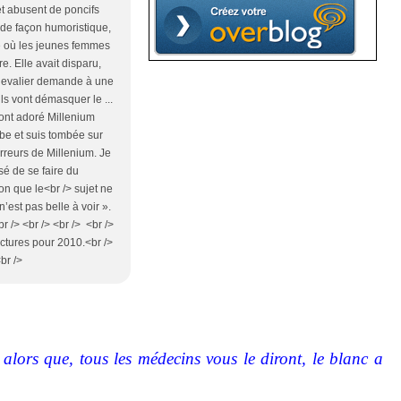
et abusent de poncifs
 de façon humoristique,
èce où les jeunes femmes
re. Elle avait disparu,
 chevalier demande à une
ils vont démasquer le ...
i ont adoré Millenium
èbe et suis tombée sur
erreurs de Millenium. Je
sé de se faire du
on que le<br /> sujet ne
’est pas belle à voir ».
 /> <br /> <br /> <br />
ectures pour 2010.<br />
br />
lors que, tous les médecins vous le diront, le blanc a