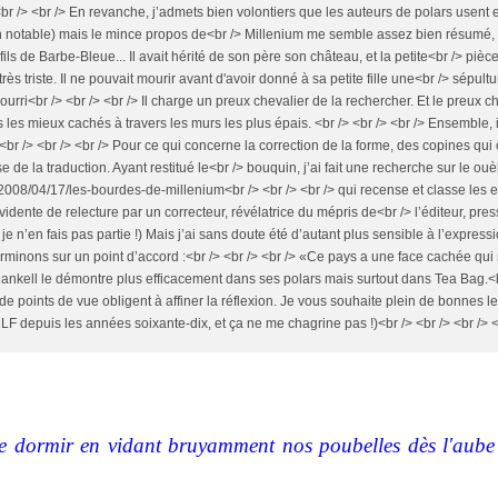
 <br /> <br /> En revanche, j’admets bien volontiers que les auteurs de polars usent 
on notable) mais le mince propos de<br /> Millenium me semble assez bien résumé,
e fils de Barbe-Bleue... Il avait hérité de son père son château, et la petite<br /> pi
it très triste. Il ne pouvait mourir avant d'avoir donné à sa petite fille une<br /> sépultu
urri<br /> <br /> <br /> Il charge un preux chevalier de la rechercher. Et le preux
res les mieux cachés à travers les murs les plus épais. <br /> <br /> <br /> Ensemble, 
> <br /> <br /> <br /> Pour ce qui concerne la correction de la forme, des copines qu
 de la traduction. Ayant restitué le<br /> bouquin, j’ai fait une recherche sur le ou
m/2008/04/17/les-bourdes-de-millenium<br /> <br /> <br /> qui recense et classe les 
vidente de relecture par un correcteur, révélatrice du mépris de<br /> l’éditeur, pres
 n’en fais pas partie !) Mais j’ai sans doute été d’autant plus sensible à l’expressi
erminons sur un point d’accord :<br /> <br /> <br /> «Ce pays a une face cachée qui n
Mankell le démontre plus efficacement dans ses polars mais surtout dans Tea Bag.<br
de points de vue obligent à affiner la réflexion. Je vous souhaite plein de bonnes l
MLF depuis les années soixante-dix, et ça ne me chagrine pas !)<br /> <br /> <br /> <
 dormir en vidant bruyamment nos poubelles dès l'aube a