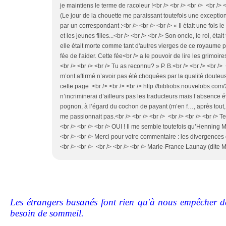
je maintiens le terme de racoleur !<br /> <br /> <br /> <br />
(Le jour de la chouette me paraissant toutefois une excepti
par un correspondant :<br /> <br /> <br /> « Il était une fois l
et les jeunes filles...<br /> <br /> <br /> Son oncle, le roi, éta
elle était morte comme tant d'autres vierges de ce royaume po
fée de l'aider. Cette fée<br /> a le pouvoir de lire les grimoi
<br /> <br /> <br /> Tu as reconnu? » P. B.<br /> <br /> <br /
m’ont affirmé n’avoir pas été choquées par la qualité douteuse
cette page :<br /> <br /> <br /> http://bibliobs.nouvelobs.co
n’incriminerai d’ailleurs pas les traducteurs mais l’absence é
pognon, à l’égard du cochon de payant (m’en f…, après tout, je
me passionnait pas.<br /> <br /> <br /> <br /> <br /> <br /> T
<br /> <br /> <br /> OUI ! Il me semble toutefois qu’Henning 
<br /> <br /> Merci pour votre commentaire : les divergences 
<br /> <br /> <br /> <br /> <br /> Marie-France Launay (dite 
Les étrangers basanés font rien qu'à nous empêcher de
besoin de sommeil.