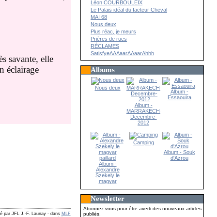
Léon COURBOULEIX
Le Palais idéal du facteur Cheval
MAI 68
Nous deux
Plus réac, je meurs
Prières de rues
RÉCLAMES
SatisfyeAAAaarAAaarAhhh
s savante, elle
n éclairage
Albums
Nous deux
Album -
Essaouira
Album -
MARRAKECH-
Decembre-
2012
Camping
Album - Souk
d'Azrou
Album -
Alexandre
Szekely le
magyar
paillard
Newsletter
Abonnez-vous pour être averti des nouveaux articles
publiés.
ié par JFL J.-F. Launay
-
dans
MLF