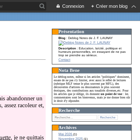
Connexion
+
Créer mon blog
Présentation
Blog
: Deblog Notes de J. F. LAUNAY
Description
: Education, laïcité, politique et
humeurs personnelles, en essayant de ne pas
trop se prendre au sérieux.
Contact
Nota Bene
Le deblog-notes, même si les articles "politiques" dominent,
essaie de ne pas s'y limiter, avec aussi le reflet de lectures
(rubrique MLF tenue le plus souvent par MFL), des
découvertes d'artistes ou dessinateurs le plus souvent
érotiques, des contributions aux tonalités diverses,etc. Pour
les articles que je rédige, ils donnent
un point de vue
: les
mais abandonner un
commentaires sont les bienvenus, mais je me donne bien sûr
le droit d'y répondre.
, assez racoleur et,
Recherche
Archives
Mai 2026
(1)
uette
, je ne quittais
Novembre 2025
(1)