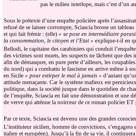
pas le milieu interlope, mais c’est d’un au
Sous le prétexte d’une enquête policière après l’assassina
refusé de se laisser corrompre, Sciascia brosse un tablea
et qui fait frémir : (elle)
« se pose en intermédiaire parasit
la consommation, le citoyen et l’Etat »
explique-t-il en q
Bellodi, le capitaine des carabiniers qui conduit l’enquête
des victimes sont muets, les suspects ne lâchent que des in
afin de démasquer, en pure perte d’ailleurs, les coupabl
du nord) qui a combattu le fascisme en arrive même à souh
en Sicile
« pour extirper le mal à jamais »
d’autant qu’un
attitude menaçante. Car le système mafieux est pernicieux 
politique, dans la société jusque dans le quotidien de cha
de l’enquête, Sciascia en fait une démonstration et une d
de verve qui atténue la noirceur de ce roman policier ET 
Par ce texte, Sciascia est devenu une des grandes conscienc
L’instituteur sicilien, homme de convictions, s’engagera 
italien et européen). Jusqu’à la fin de sa vie, il continuera