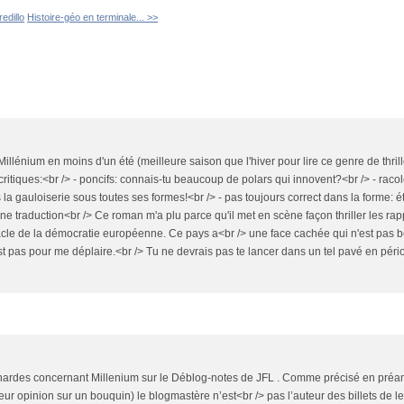
edillo
Histoire-géo en terminale... >>
Millénium en moins d'un été (meilleure saison que l'hiver pour lire ce genre de thrill
critiques:<br /> - poncifs: connais-tu beaucoup de polars qui innovent?<br /> - racol
la gauloiserie sous toutes ses formes!<br /> - pas toujours correct dans la forme: é
une traduction<br /> Ce roman m'a plu parce qu'il met en scène façon thriller les ra
nacle de la démocratie européenne. Ce pays a<br /> une face cachée qui n'est pas bel
est pas pour me déplaire.<br /> Tu ne devrais pas te lancer dans un tel pavé en pér
chardes concernant Millenium sur le Déblog-notes de JFL . Comme précisé en préa
eur opinion sur un bouquin) le blogmastère n’est<br /> pas l’auteur des billets de 