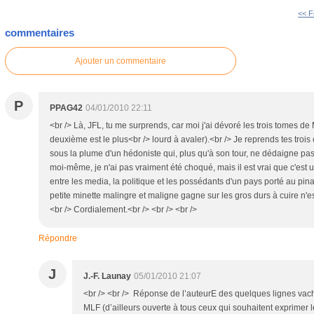
<< Fr
commentaires
Ajouter un commentaire
P
PPAG42
04/01/2010 22:11
<br /> Là, JFL, tu me surprends, car moi j'ai dévoré les trois tomes de 
deuxième est le plus<br /> lourd à avaler).<br /> Je reprends tes trois 
sous la plume d'un hédoniste qui, plus qu'à son tour, ne dédaigne pas 
moi-même, je n'ai pas vraiment été choqué, mais il est vrai que c'est 
entre les media, la politique et les possédants d'un pays porté au pi
petite minette malingre et maligne gagne sur les gros durs à cuire n'
<br /> Cordialement.<br /> <br /> <br />
Répondre
J
J.-F. Launay
05/01/2010 21:07
<br /> <br /> Réponse de l’auteurE des quelques lignes va
MLF (d’ailleurs ouverte à tous ceux qui souhaitent exprimer l