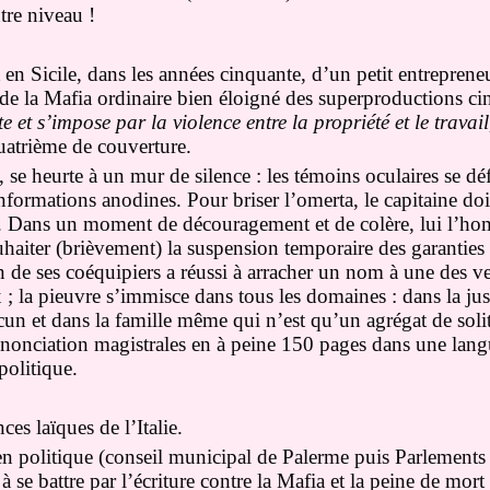
tre niveau !
t en Sicile, dans les années cinquante, d’un petit entreprene
u de la Mafia ordinaire bien éloigné des superproductions 
e et s’impose par la violence entre la propriété et le travail
uatrième de couverture.
, se heurte à un mur de silence : les témoins oculaires se déf
formations anodines. Pour briser l’omerta, le capitaine doit
es. Dans un moment de découragement et de colère, lui l’h
aiter (brièvement) la suspension temporaire des garanties 
 de ses coéquipiers a réussi à arracher un nom à une des v
; la pieuvre s’immisce dans tous les domaines : dans la just
cun et dans la famille même qui n’est qu’un agrégat de solit
énonciation magistrales en à peine 150 pages dans une langu
politique.
es laïques de l’Italie.
en politique (conseil municipal de Palerme puis Parlements
 à se battre par l’écriture contre la Mafia et la peine de mort